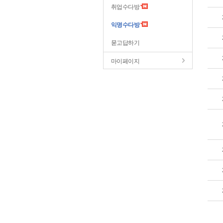
취업수다방
익명수다방
묻고답하기
마이페이지