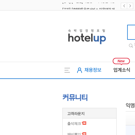
[공지] [호텔업] 유료서비스 이용약관 개정본2 (19.09.02)
[공지] [호텔업] 개인정보 처리방침 개정본2 (19.09.02)
호텔업
채용정보
업계소식
커뮤니티
익명
고객라운지
출석체크
제비뽑기