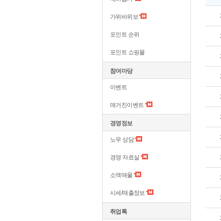
가위바위보
포인트 순위
포인트 쇼핑몰
참여마당
이벤트
매거진이벤트
경영정보
노무 상담
경영 자료실
소액매물
시세/매출정보
취업톡