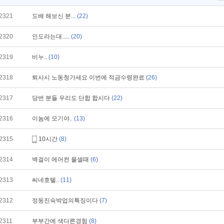
2321
도배 해보신 분...
(22)
2320
인도라는대.....
(20)
2319
비누..
(10)
2318
퇴사시 노동청가세요 이번에 적금수령완료
(26)
2317
당번 분들 우리도 단합 합시다
(22)
2316
이놈에 모기야..
(13)
2315
10시간
(8)
2314
벽걸이 에어컨 물셀때
(6)
2313
씨네호텔..
(11)
2312
정동진숙박업의특징이다
(7)
2311
부부간에 색다른경험
(8)