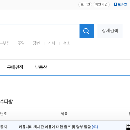
로그인
회원가입
모바일
로고
상세검색
부부팀
주말
당번
캐셔
청소
구매견적
부동산
수다방
번호
제목
공지
커뮤니티 게시판 이용에 대한 협조 및 당부 말씀
(41)