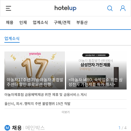
채용
인재
업계소식
구매/견적
부동산
업계소식
야놀자17주년 기념 야놀자 통합발
<야놀자 MRO, 숙박업소 위한 삼
주센터 할인 프로모션 진행
성전자 가전제품 특가 개시>
야놀자제휴점 금융혜택제공 위한 제휴 및 금융서비스 게시
울산시, 피서․행락지 주변 불법행위 19건 적발
더보기
채용
메인박스
1
/
4