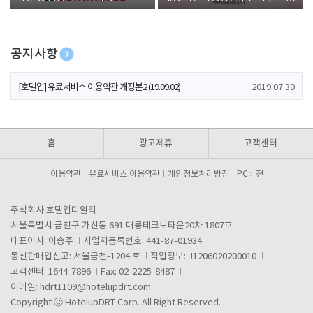
폰 증정
공지사항
[호텔업] 개인정보 처리방침 개정본1 (19.09.02)
2019.07.30
[호텔업] 유료서비스 이용약관 개정본2 (19.09.02)
2019.07.30
[호텔업] 개인정보 처리방침 개정본2 (19.09.02)
2019.07.30
홈
광고제휴
고객센터
이용약관
유료서비스 이용약관
개인정보처리방침
PC버전
주식회사 호텔업디알티
서울특별시 금천구 가산동 691 대륭테크노타운20차 1807호
대표이사: 이송주
사업자등록번호: 441-87-01934
통신판매업신고: 서울금천-1204 호
직업정보: J1206020200010
고객센터: 1644-7896
Fax: 02-2225-8487
이메일:
hdrt1109@hotelupdrt.com
Copyright ⓒ HotelupDRT Corp. All Right Reserved.