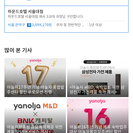
하운드호텔 서울대점
하운드호텔 서울대점 에서 3교대 과장님 구인합니다.
서울 관악구
월
3,099,270원
주차 및 전반적인 당번업무
1년 이상
많이 본 기사
야놀자17주년 기념 야놀자 통합발
<야놀자 MRO, 숙박업소 위한 삼
주센터 할인 프로모션 진행
성전자 가전제품 특가 개시>
야놀자제휴점 금융혜택제공 위한
야놀자16주년 기념 제휴 숙박업주
제휴 및 금융서비스 게시
대상 야놀자통합발주센터 할인쿠