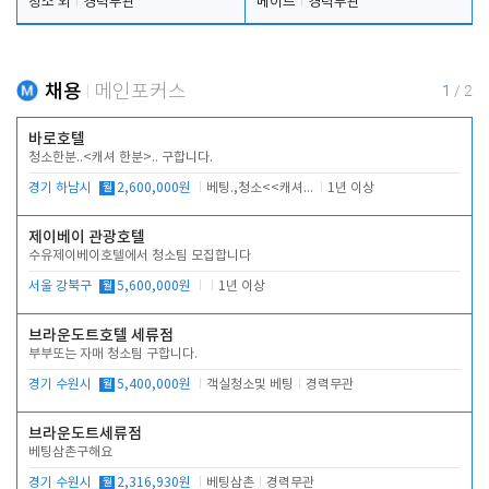
청소 외
경력무관
메이드
경력무관
채용
메인포커스
1
/
2
바로호텔
청소한분..<캐셔 한분>.. 구합니다.
경기 하남시
월
2,600,000원
베팅.,청소<<캐셔 모셔봅니다.
1년 이상
제이베이 관광호텔
수유제이베이호텔에서 청소팀 모집합니다
서울 강북구
월
5,600,000원
1년 이상
브라운도트호텔 세류점
부부또는 자매 청소팀 구합니다.
경기 수원시
월
5,400,000원
객실청소및 베팅
경력무관
브라운도트세류점
베팅삼촌구해요
경기 수원시
월
2,316,930원
베팅삼촌
경력무관