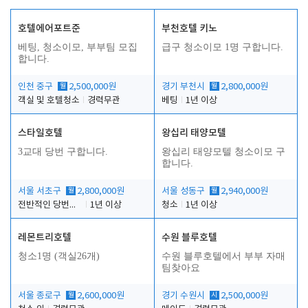
호텔에어포트준
부천호텔 키노
베팅, 청소이모, 부부팀 모집
급구 청소이모 1명 구합니다.
합니다.
인천 중구
월
2,500,000원
경기 부천시
월
2,800,000원
객실 및 호텔청소
경력무관
베팅
1년 이상
스타일호텔
왕십리 태양모텔
3교대 당번 구합니다.
왕십리 태양모텔 청소이모 구
합니다.
서울 서초구
월
2,800,000원
서울 성동구
월
2,940,000원
전반적인 당번업무
1년 이상
청소
1년 이상
레몬트리호텔
수원 블루호텔
청소1명 (객실26개)
수원 블루호텔에서 부부 자매
팀찾아요
서울 종로구
월
2,600,000원
경기 수원시
시
2,500,000원