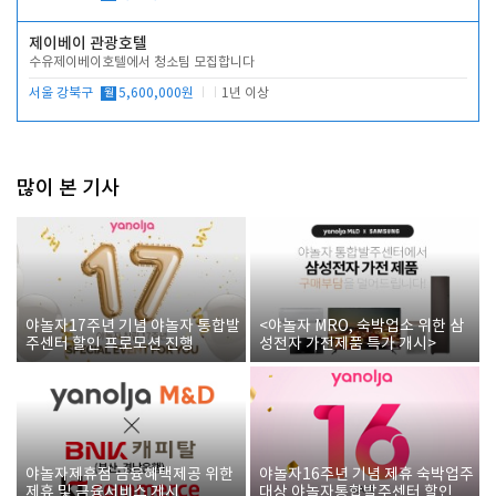
제이베이 관광호텔
수유제이베이호텔에서 청소팀 모집합니다
서울 강북구
월
5,600,000원
1년 이상
많이 본 기사
야놀자17주년 기념 야놀자 통합발
<야놀자 MRO, 숙박업소 위한 삼
주센터 할인 프로모션 진행
성전자 가전제품 특가 개시>
야놀자제휴점 금융혜택제공 위한
야놀자16주년 기념 제휴 숙박업주
제휴 및 금융서비스 게시
대상 야놀자통합발주센터 할인쿠