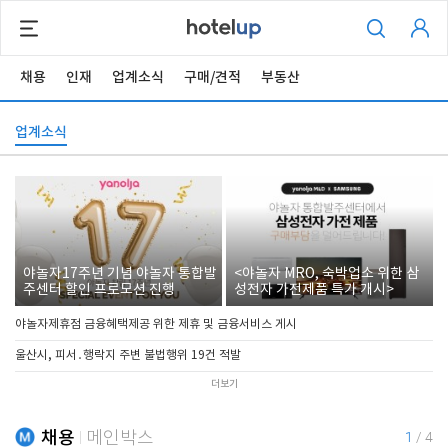
채용
인재
업계소식
구매/견적
부동산
업계소식
야놀자17주년 기념 야놀자 통합발
<야놀자 MRO, 숙박업소 위한 삼
주센터 할인 프로모션 진행
성전자 가전제품 특가 개시>
야놀자제휴점 금융혜택제공 위한 제휴 및 금융서비스 게시
울산시, 피서․행락지 주변 불법행위 19건 적발
더보기
채용
메인박스
1
/
4