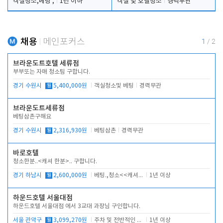
객실청소,베팅 ,
1년 이하
객실 및 호텔청소
경력무관
채용
메인포커스
1
/
2
브라운도트호텔 세류점
부부또는 자매 청소팀 구합니다.
경기 수원시
월
5,400,000원
객실청소및 베팅
경력무관
브라운도트세류점
베팅삼촌구해요
경기 수원시
월
2,316,930원
베팅삼촌
경력무관
바로호텔
청소한분..<캐셔 한분>.. 구합니다.
경기 하남시
월
2,600,000원
베팅.,청소<<캐셔 모셔봅니다.
1년 이상
하운드호텔 서울대점
하운드호텔 서울대점 에서 3교대 과장님 구인합니다.
서울 관악구
월
3,099,270원
주차 및 전반적인 당번업무
1년 이상