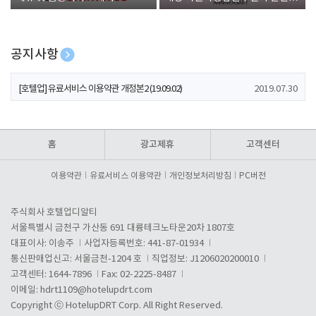
폰 증정
공지사항
[호텔업] 개인정보 처리방침 개정본1 (19.09.02)
2019.07.30
[호텔업] 유료서비스 이용약관 개정본2 (19.09.02)
2019.07.30
[호텔업] 개인정보 처리방침 개정본2 (19.09.02)
2019.07.30
홈
광고제휴
고객센터
이용약관
유료서비스 이용약관
개인정보처리방침
PC버전
주식회사 호텔업디알티
서울특별시 금천구 가산동 691 대륭테크노타운20차 1807호
대표이사: 이송주
사업자등록번호: 441-87-01934
통신판매업신고: 서울금천-1204 호
직업정보: J1206020200010
고객센터: 1644-7896
Fax: 02-2225-8487
이메일:
hdrt1109@hotelupdrt.com
Copyright ⓒ HotelupDRT Corp. All Right Reserved.