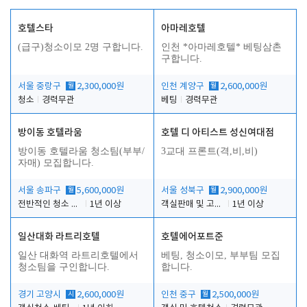
호텔스타
아마레호텔
(급구)청소이모 2명 구합니다.
인천 *아마레호텔* 베팅삼촌
구합니다.
서울 중랑구
월
2,300,000원
인천 계양구
월
2,600,000원
청소
경력무관
베팅
경력무관
방이동 호텔라움
호텔 디 아티스트 성신여대점
방이동 호텔라움 청소팀(부부/
3교대 프론트(격,비,비)
자매) 모집합니다.
서울 송파구
월
5,600,000원
서울 성북구
월
2,900,000원
전반적인 청소 업무(객실청소.객실정리)
1년 이상
객실판매 및 고객응대
1년 이상
일산대화 라트리호텔
호텔에어포트준
일산 대화역 라트리호텔에서
베팅, 청소이모, 부부팀 모집
청소팀을 구인합니다.
합니다.
경기 고양시
시
2,600,000원
인천 중구
월
2,500,000원