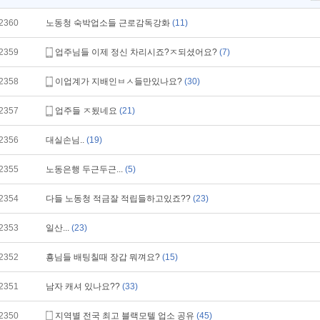
2360
노동청 숙박업소들 근로감독강화
(11)
2359
업주님들 이제 정신 차리시죠?ㅈ되셨어요?
(7)
2358
이업계가 지배인ㅂㅅ들만있나요?
(30)
2357
업주들 ㅈ됬네요
(21)
2356
대실손님..
(19)
2355
노동은행 두근두근...
(5)
2354
다들 노동청 적금잘 적립들하고있죠??
(23)
2353
일산...
(23)
2352
횽님들 배팅칠때 장갑 뭐껴요?
(15)
2351
남자 캐셔 있나요??
(33)
2350
지역별 전국 최고 블랙모텔 업소 공유
(45)