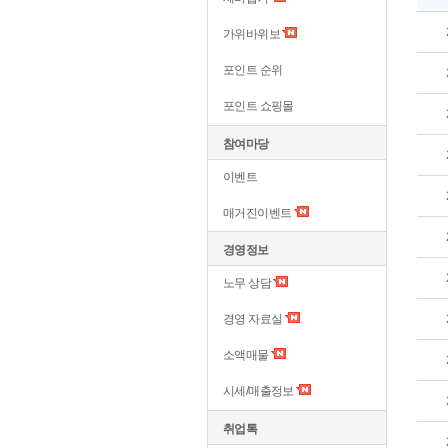
가위바위보
포인트 순위
포인트 쇼핑몰
참여마당
이벤트
매거진이벤트
경영정보
노무 상담
경영 자료실
소액매물
시세/매출정보
취업톡