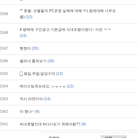
** 호텔- 모텔들의 PC운영 실체에 대해~!! ( 컴에대해 너무모
2349
름)
(12)
# 평택에 구인광고 기본급에 식대포함이랜다~ 이런 ㅋㅋ
2348
(24)
2347
뻥쟁이
(35)
2346
꽐라녀 훔쳐보기
(30)
2345
평일,주말,일당수익
(12)
2344
메이드팀꼭보세요..ㅜㅠㅜㅠ
(22)
2343
역시 라면이야
(14)
2342
아 짱나~
(4)
2341
씨네호텔인데 tv다시보기 꼭해야됨??
(9)