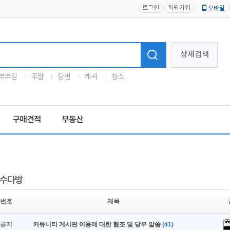
로그인
회원가입
모바일
로고
상세검색
부부팀
주말
당번
캐셔
청소
구매견적
부동산
수다방
번호
제목
공지
커뮤니티 게시판 이용에 대한 협조 및 당부 말씀
(41)