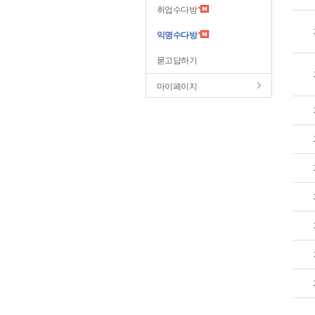
취업수다방
익명수다방
묻고답하기
마이페이지