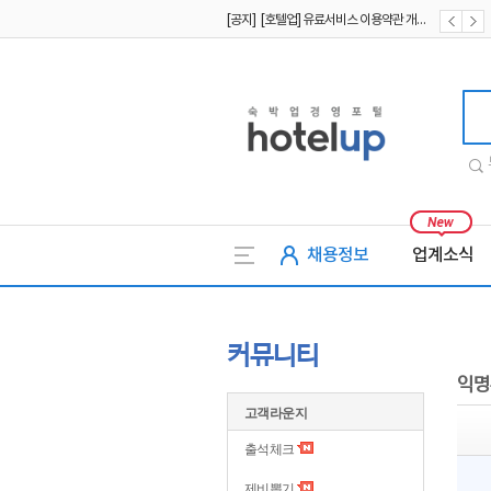
[공지] [호텔업] 유료서비스 이용약관 개정본2 (19.09.02)
[공지] [호텔업] 개인정보 처리방침 개정본2 (19.09.02)
호텔업
채용정보
업계소식
커뮤니티
익명
고객라운지
출석체크
제비뽑기