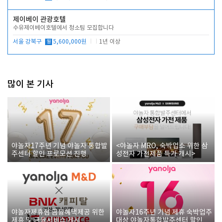
제이베이 관광호텔
수유제이베이호텔에서 청소팀 모집합니다
서울 강북구
월
5,600,000원
1년 이상
많이 본 기사
야놀자17주년 기념 야놀자 통합발
<야놀자 MRO, 숙박업소 위한 삼
주센터 할인 프로모션 진행
성전자 가전제품 특가 개시>
야놀자제휴점 금융혜택제공 위한
야놀자16주년 기념 제휴 숙박업주
제휴 및 금융서비스 게시
대상 야놀자통합발주센터 할인쿠