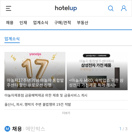
채용
인재
업계소식
구매/견적
부동산
업계소식
야놀자17주년 기념 야놀자 통합발
<야놀자 MRO, 숙박업소 위한 삼
주센터 할인 프로모션 진행
성전자 가전제품 특가 개시>
야놀자제휴점 금융혜택제공 위한 제휴 및 금융서비스 게시
울산시, 피서․행락지 주변 불법행위 19건 적발
더보기
채용
메인박스
1
/
3