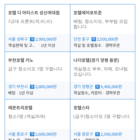
호텔 디 아티스트 성신여대점
호텔에어포트준
3교대 프론트(격,비,비)
베팅, 청소이모, 부부팀 모집
합니다.
서울 성북구
월
2,900,000원
인천 중구
월
2,500,000원
객실판매 및 고객응대
1년 이상
객실 및 호텔청소
경력무관
부천호텔 키노
나더호텔(경기 양평 용문)
급구 청소이모 1명 구합니다.
객실청소 부부, 자매, 모녀팀
모십니다.
경기 부천시
월
2,800,000원
경기 양평군
월
4,400,000원
베팅
1년 이상
객실청소, 카운터
경력무관
레몬트리호텔
호텔스타
청소1명 (객실26개)
(급구)청소이모 2명 구합니다.
서울 종로구
월
2,600,000원
서울 중랑구
월
2,300,000원