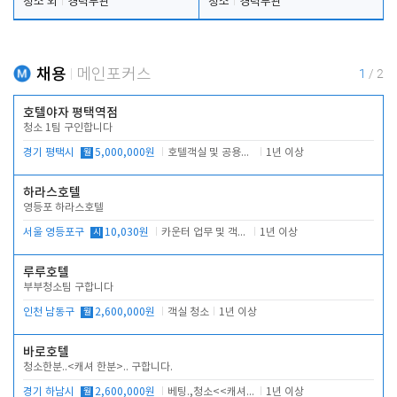
청소 외
경력무관
청소
경력무관
채용
메인포커스
1
/
2
호텔야자 평택역점
청소 1팀 구인합니다
경기 평택시
월
5,000,000원
호텔객실 및 공용시설 청소 관리
1년 이상
하라스호텔
영등포 하라스호텔
서울 영등포구
시
10,030원
카운터 업무 및 객실관리(청소상태 확인, 객실판매)
1년 이상
루루호텔
부부청소팀 구합니다
인천 남동구
월
2,600,000원
객실 청소
1년 이상
바로호텔
청소한분..<캐셔 한분>.. 구합니다.
경기 하남시
월
2,600,000원
베팅.,청소<<캐셔 모셔봅니다.
1년 이상