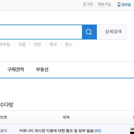
로그인
회원가입
모바일
로고
상세검색
부부팀
주말
당번
캐셔
청소
구매견적
부동산
수다방
번호
제목
공지
커뮤니티 게시판 이용에 대한 협조 및 당부 말씀
(41)