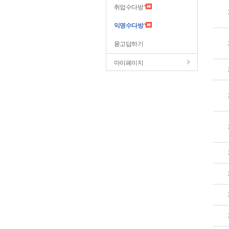
취업수다방
익명수다방
묻고답하기
마이페이지