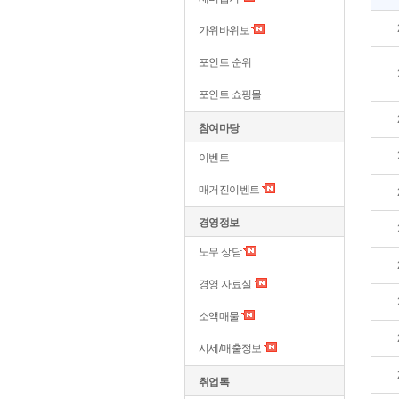
가위바위보
포인트 순위
포인트 쇼핑몰
참여마당
이벤트
매거진이벤트
경영정보
노무 상담
경영 자료실
소액매물
시세/매출정보
취업톡