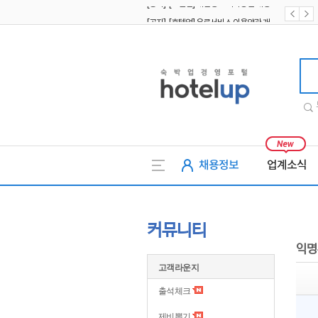
[공지] [호텔업] 유료서비스 이용약관 개정본2 (19.09.02)
[공지] [호텔업] 개인정보 처리방침 개정본2 (19.09.02)
호텔업
채용정보
업계소식
커뮤니티
익명
고객라운지
출석체크
제비뽑기