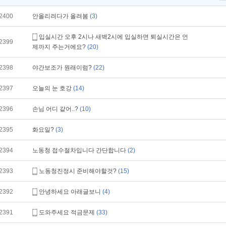
2400
안올리려다가 올려봄
(3)
입실시간 오후 2시나 새벽2시에 입실하면 퇴실시간은 언
2399
제까지 주는거에요?
(20)
2398
야간보조가 원래이럼?
(22)
2397
오늘의 눈 호강
(14)
2396
손님 어디 같어..?
(10)
2395
화요일?
(3)
2394
노동청 접수절차입니다 간단합니다
(2)
2393
노동청진정시 준비해야할것?
(15)
2392
안녕하세요 아래글보니
(4)
2391
도와주세요 적금문제
(33)