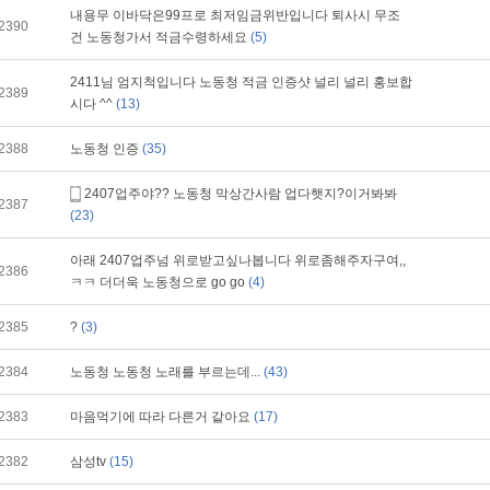
내용무 이바닥은99프로 최저임금위반입니다 퇴사시 무조
2390
건 노동청가서 적금수령하세요
(5)
2411님 엄지척입니다 노동청 적금 인증샷 널리 널리 홍보합
2389
시다 ^^
(13)
2388
노동청 인증
(35)
2407업주야?? 노동청 막상간사람 업다햇지?이거봐봐
2387
(23)
아래 2407업주넘 위로받고싶나봅니다 위로좀해주자구여,,
2386
ㅋㅋ 더더욱 노동청으로 go go
(4)
2385
?
(3)
2384
노동청 노동청 노래를 부르는데...
(43)
2383
마음먹기에 따라 다른거 같아요
(17)
2382
삼성tv
(15)