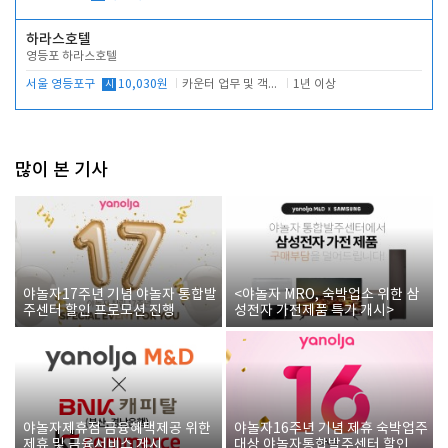
하라스호텔
영등포 하라스호텔
서울 영등포구
시
10,030원
카운터 업무 및 객실관리(청소상태 확인, 객실판매)
1년 이상
많이 본 기사
야놀자17주년 기념 야놀자 통합발
<야놀자 MRO, 숙박업소 위한 삼
주센터 할인 프로모션 진행
성전자 가전제품 특가 개시>
야놀자제휴점 금융혜택제공 위한
야놀자16주년 기념 제휴 숙박업주
제휴 및 금융서비스 게시
대상 야놀자통합발주센터 할인쿠