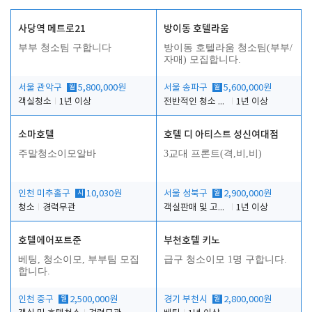
사당역 메트로21
방이동 호텔라움
부부 청소팀 구합니다
방이동 호텔라움 청소팀(부부/
자매) 모집합니다.
서울 관악구
월
5,800,000원
서울 송파구
월
5,600,000원
객실청소
1년 이상
전반적인 청소 업무(객실청소.객실정리)
1년 이상
소마호텔
호텔 디 아티스트 성신여대점
주말청소이모알바
3교대 프론트(격,비,비)
인천 미추홀구
시
10,030원
서울 성북구
월
2,900,000원
청소
경력무관
객실판매 및 고객응대
1년 이상
호텔에어포트준
부천호텔 키노
베팅, 청소이모, 부부팀 모집
급구 청소이모 1명 구합니다.
합니다.
인천 중구
월
2,500,000원
경기 부천시
월
2,800,000원