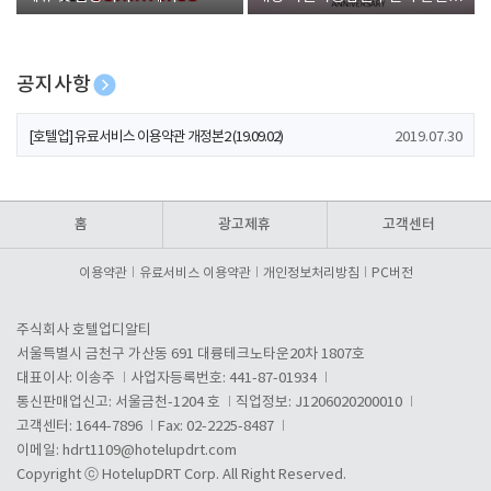
폰 증정
공지사항
[호텔업] 개인정보 처리방침 개정본1 (19.09.02)
2019.07.30
[호텔업] 유료서비스 이용약관 개정본2 (19.09.02)
2019.07.30
[호텔업] 개인정보 처리방침 개정본2 (19.09.02)
2019.07.30
홈
광고제휴
고객센터
이용약관
유료서비스 이용약관
개인정보처리방침
PC버전
주식회사 호텔업디알티
서울특별시 금천구 가산동 691 대륭테크노타운20차 1807호
대표이사: 이송주
사업자등록번호: 441-87-01934
통신판매업신고: 서울금천-1204 호
직업정보: J1206020200010
고객센터: 1644-7896
Fax: 02-2225-8487
이메일:
hdrt1109@hotelupdrt.com
Copyright ⓒ HotelupDRT Corp. All Right Reserved.