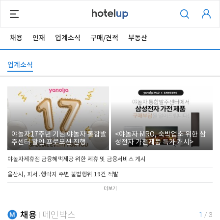
채용
인재
업계소식
구매/견적
부동산
업계소식
야놀자17주년 기념 야놀자 통합발
<야놀자 MRO, 숙박업소 위한 삼
주센터 할인 프로모션 진행
성전자 가전제품 특가 개시>
야놀자제휴점 금융혜택제공 위한 제휴 및 금융서비스 게시
울산시, 피서․행락지 주변 불법행위 19건 적발
더보기
채용
메인박스
1
/
3