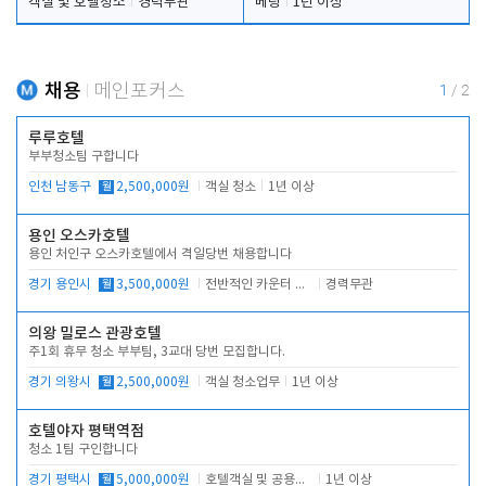
객실 및 호텔청소
경력무관
베팅
1년 이상
채용
메인포커스
1
/
2
루루호텔
부부청소팀 구합니다
인천 남동구
월
2,500,000원
객실 청소
1년 이상
용인 오스카호텔
용인 처인구 오스카호텔에서 격일당번 채용합니다
경기 용인시
월
3,500,000원
전반적인 카운터 업무
경력무관
의왕 밀로스 관광호텔
주1회 휴무 청소 부부팀, 3교대 당번 모집합니다.
경기 의왕시
월
2,500,000원
객실 청소업무
1년 이상
호텔야자 평택역점
청소 1팀 구인합니다
경기 평택시
월
5,000,000원
호텔객실 및 공용시설 청소 관리
1년 이상