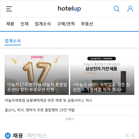
채용
인재
업계소식
구매/견적
부동산
업계소식
야놀자17주년 기념 야놀자 통합발
<야놀자 MRO, 숙박업소 위한 삼
주센터 할인 프로모션 진행
성전자 가전제품 특가 개시>
야놀자제휴점 금융혜택제공 위한 제휴 및 금융서비스 게시
울산시, 피서․행락지 주변 불법행위 19건 적발
더보기
채용
메인박스
1
/
5