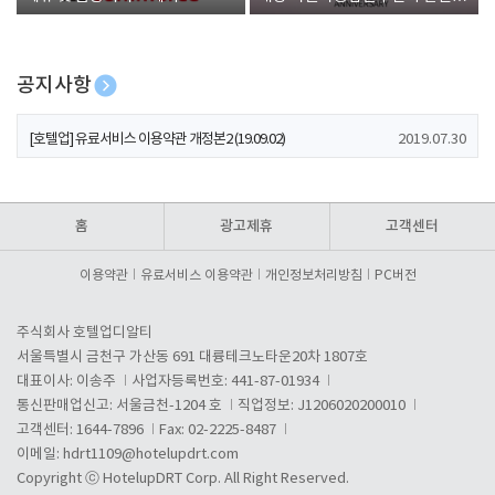
폰 증정
공지사항
[호텔업] 개인정보 처리방침 개정본1 (19.09.02)
2019.07.30
[호텔업] 유료서비스 이용약관 개정본2 (19.09.02)
2019.07.30
[호텔업] 개인정보 처리방침 개정본2 (19.09.02)
2019.07.30
홈
광고제휴
고객센터
이용약관
유료서비스 이용약관
개인정보처리방침
PC버전
주식회사 호텔업디알티
서울특별시 금천구 가산동 691 대륭테크노타운20차 1807호
대표이사: 이송주
사업자등록번호: 441-87-01934
통신판매업신고: 서울금천-1204 호
직업정보: J1206020200010
고객센터: 1644-7896
Fax: 02-2225-8487
이메일:
hdrt1109@hotelupdrt.com
Copyright ⓒ HotelupDRT Corp. All Right Reserved.