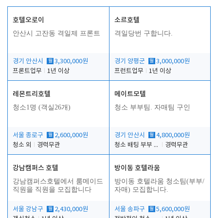
호텔오로이
소르호텔
안산시 고잔동 격일제 프론트
격일당번 구합니다.
경기 안산시
월
3,300,000원
경기 양평군
월
3,000,000원
프론트업무
1년 이상
프런트업무
1년 이상
레몬트리호텔
메이트모텔
청소1명 (객실26개)
청소 부부팀. 자매팀 구인
서울 종로구
월
2,600,000원
경기 안산시
월
4,800,000원
청소 외
경력무관
청소 배팅 부부 구합니다
경력무관
강남캠퍼스 호텔
방이동 호텔라움
강남캠퍼스호텔에서 룸메이드
방이동 호텔라움 청소팀(부부/
직원을 직원을 모집합니다
자매) 모집합니다.
서울 강남구
월
2,430,000원
서울 송파구
월
5,600,000원