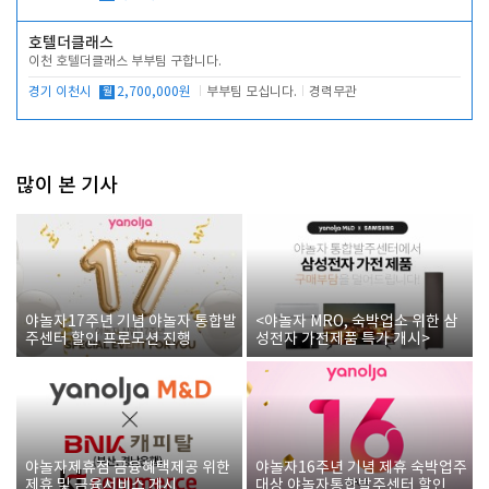
호텔더클래스
이천 호텔더클래스 부부팀 구합니다.
경기 이천시
월
2,700,000원
부부팀 모십니다.
경력무관
많이 본 기사
야놀자17주년 기념 야놀자 통합발
<야놀자 MRO, 숙박업소 위한 삼
주센터 할인 프로모션 진행
성전자 가전제품 특가 개시>
야놀자제휴점 금융혜택제공 위한
야놀자16주년 기념 제휴 숙박업주
제휴 및 금융서비스 게시
대상 야놀자통합발주센터 할인쿠