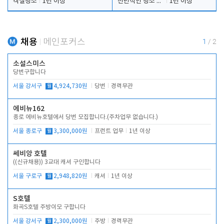
객실청소
1년 이상
전반적인 청소 업무(객실청소.객실정리)
1년 이상
채용
메인포커스
1
/
2
소설스미스
당번구합니다
서울 강서구
월
4,924,730원
당번
경력무관
에비뉴162
종로 에비뉴호텔에서 당번 모집합니다.(주차업무 없습니다.)
서울 종로구
월
3,300,000원
프런트 업무
1년 이상
쎄비앙 호텔
((신규채용)) 3교대 캐셔 구인합니다
서울 구로구
월
2,948,820원
캐셔
1년 이상
S호텔
화곡S호텔 주방이모 구합니다
서울 강서구
월
2,300,000원
주방
경력무관