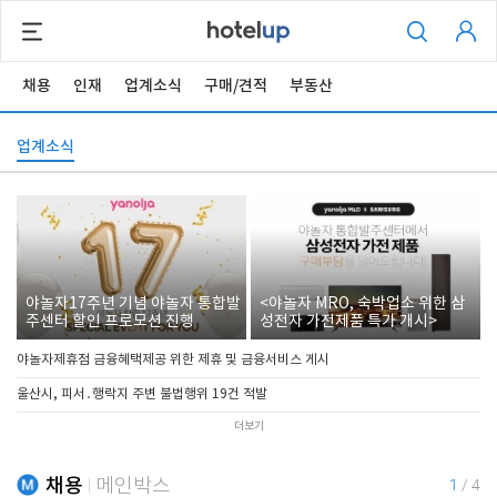
채용
인재
업계소식
구매/견적
부동산
업계소식
야놀자17주년 기념 야놀자 통합발
<야놀자 MRO, 숙박업소 위한 삼
주센터 할인 프로모션 진행
성전자 가전제품 특가 개시>
야놀자제휴점 금융혜택제공 위한 제휴 및 금융서비스 게시
울산시, 피서․행락지 주변 불법행위 19건 적발
더보기
채용
메인박스
1
/
4