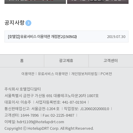
폰 증정
공지사항
[호텔업] 개인정보 처리방침 개정본1 (19.09.02)
2019.07.30
[호텔업] 유료서비스 이용약관 개정본2 (19.09.02)
2019.07.30
[호텔업] 개인정보 처리방침 개정본2 (19.09.02)
2019.07.30
홈
광고제휴
고객센터
이용약관
유료서비스 이용약관
개인정보처리방침
PC버전
주식회사 호텔업디알티
서울특별시 금천구 가산동 691 대륭테크노타운20차 1807호
대표이사: 이송주
사업자등록번호: 441-87-01934
통신판매업신고: 서울금천-1204 호
직업정보: J1206020200010
고객센터: 1644-7896
Fax: 02-2225-8487
이메일:
hdrt1109@hotelupdrt.com
Copyright ⓒ HotelupDRT Corp. All Right Reserved.