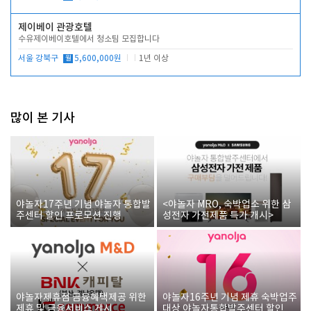
제이베이 관광호텔
수유제이베이호텔에서 청소팀 모집합니다
서울 강북구
월
5,600,000원
1년 이상
많이 본 기사
야놀자17주년 기념 야놀자 통합발
<야놀자 MRO, 숙박업소 위한 삼
주센터 할인 프로모션 진행
성전자 가전제품 특가 개시>
야놀자제휴점 금융혜택제공 위한
야놀자16주년 기념 제휴 숙박업주
제휴 및 금융서비스 게시
대상 야놀자통합발주센터 할인쿠