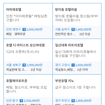
아마레호텔
방이동 호텔라움
인천 *아마레호텔* 베팅삼촌
방이동 호텔라움 청소팀(부부/
구합니다.
자매) 모집합니다.
인천 계양구
월
2,600,000원
서울 송파구
월
5,600,000원
베팅
경력무관
전반적인 청소 업무(객실청소.객실정리)
1년 이상
호텔 디 아티스트 성신여대점
일산대화 라트리호텔
3교대 프론트(격,비,비)
일산 대화역 라트리호텔에서
청소팀을 구인합니다.
서울 성북구
월
2,900,000원
경기 고양시
시
2,600,000원
객실판매 및 고객응대
1년 이상
객실청소,베팅 ,
1년 이하
호텔에어포트준
부천호텔 키노
베팅, 청소이모, 부부팀 모집
급구 청소이모 1명 구합니다.
합니다.
인천 중구
월
2,500,000원
경기 부천시
월
2,800,000원