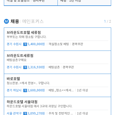
객실 및 호텔청소
경력무관
베팅
1년 이상
채용
메인포커스
1
/
2
브라운도트호텔 세류점
부부또는 자매 청소팀 구합니다.
경기 수원시
월
5,400,000원
객실청소및 베팅
경력무관
브라운도트세류점
베팅삼촌구해요
경기 수원시
월
2,316,930원
베팅삼촌
경력무관
바로호텔
청소한분..<캐셔 한분>.. 구합니다.
경기 하남시
월
2,600,000원
베팅.,청소<<캐셔 모셔봅니다.
1년 이상
하운드호텔 서울대점
하운드호텔 서울대점 에서 3교대 과장님 구인합니다.
서울 관악구
월
3,099,270원
주차 및 전반적인 당번업무
1년 이상