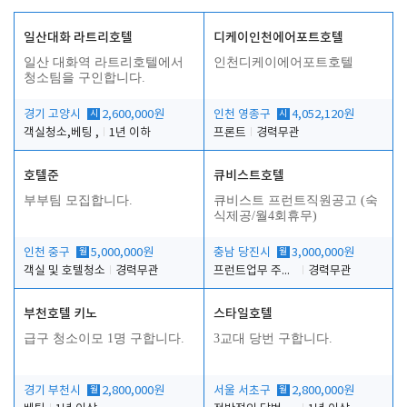
일산대화 라트리호텔
디케이인천에어포트호텔
일산 대화역 라트리호텔에서
인천디케이에어포트호텔
청소팀을 구인합니다.
경기 고양시
시
2,600,000원
인천 영종구
시
4,052,120원
객실청소,베팅 ,
1년 이하
프론트
경력무관
호텔준
큐비스트호텔
부부팀 모집합니다.
큐비스트 프런트직원공고 (숙
식제공/월4회휴무)
인천 중구
월
5,000,000원
충남 당진시
월
3,000,000원
객실 및 호텔청소
경력무관
프런트업무 주간, 야간
경력무관
부천호텔 키노
스타일호텔
급구 청소이모 1명 구합니다.
3교대 당번 구합니다.
경기 부천시
월
2,800,000원
서울 서초구
월
2,800,000원