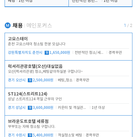
베팅
1년 이상
전반적인 당번업무
1년 이상
채용
메인포커스
1
/
2
고요스테이
춘천 고요스테이 청소팀 한분 모십니다
강원특별자치도 춘천시
월
1,650,000원
전반적인 청소/세탁업무
경력무관
럭셔리관광호텔(오산)대실없음
오산(럭셔리관광) 청소,베팅같이하실분 구합니다~
경기 오산시
월
2,500,000원
베팅,청소
경력무관
ST124(스트리트124)
성남 스트리트124 격일 근무자 구인
경기 성남시
월
3,600,000원
카운터 및 객실관리 전반
1년 이상
브라운도트호텔 세류점
부부또는 자매 청소팀 구합니다.
경기 수원시
월
5,400,000원
객실청소및 베팅
경력무관