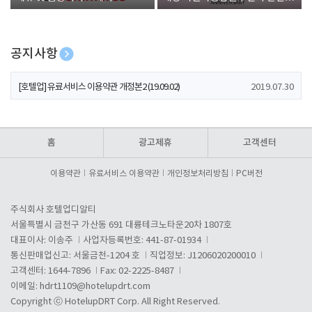
폰 증정
공지사항
[호텔업] 개인정보 처리방침 개정본1 (19.09.02)
2019.07.30
[호텔업] 유료서비스 이용약관 개정본2 (19.09.02)
2019.07.30
[호텔업] 개인정보 처리방침 개정본2 (19.09.02)
2019.07.30
홈
광고제휴
고객센터
이용약관
유료서비스 이용약관
개인정보처리방침
PC버전
주식회사 호텔업디알티
서울특별시 금천구 가산동 691 대륭테크노타운20차 1807호
대표이사: 이송주
사업자등록번호: 441-87-01934
통신판매업신고: 서울금천-1204 호
직업정보: J1206020200010
고객센터: 1644-7896
Fax: 02-2225-8487
이메일:
hdrt1109@hotelupdrt.com
Copyright ⓒ HotelupDRT Corp. All Right Reserved.