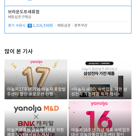
브라운도트세류점
베팅삼촌구해요
경기 수원시
월
2,316,930원
베팅삼촌
경력무관
많이 본 기사
야놀자17주년 기념 야놀자 통합발
<야놀자 MRO, 숙박업소 위한 삼
주센터 할인 프로모션 진행
성전자 가전제품 특가 개시>
야놀자제휴점 금융혜택제공 위한
야놀자16주년 기념 제휴 숙박업주
제휴 및 금융서비스 게시
대상 야놀자통합발주센터 할인쿠