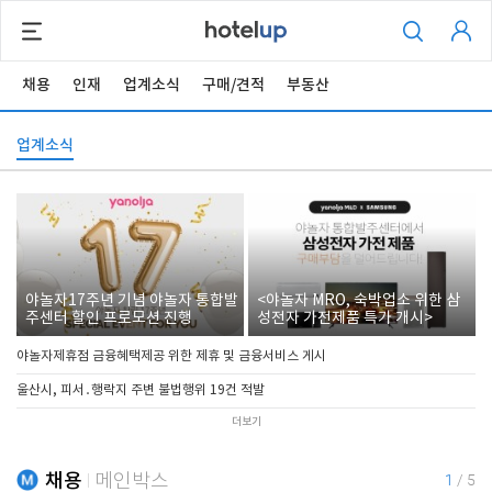
채용
인재
업계소식
구매/견적
부동산
업계소식
야놀자17주년 기념 야놀자 통합발
<야놀자 MRO, 숙박업소 위한 삼
주센터 할인 프로모션 진행
성전자 가전제품 특가 개시>
야놀자제휴점 금융혜택제공 위한 제휴 및 금융서비스 게시
울산시, 피서․행락지 주변 불법행위 19건 적발
더보기
채용
메인박스
1
/
5