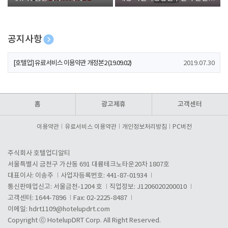
폰 증정
공지사항
[호텔업] 개인정보 처리방침 개정본1 (19.09.02)
2019.07.30
[호텔업] 유료서비스 이용약관 개정본2 (19.09.02)
2019.07.30
[호텔업] 개인정보 처리방침 개정본2 (19.09.02)
2019.07.30
홈
광고제휴
고객센터
이용약관
유료서비스 이용약관
개인정보처리방침
PC버전
주식회사 호텔업디알티
서울특별시 금천구 가산동 691 대륭테크노타운20차 1807호
대표이사: 이송주
사업자등록번호: 441-87-01934
통신판매업신고: 서울금천-1204 호
직업정보: J1206020200010
고객센터: 1644-7896
Fax: 02-2225-8487
이메일:
hdrt1109@hotelupdrt.com
Copyright ⓒ HotelupDRT Corp. All Right Reserved.