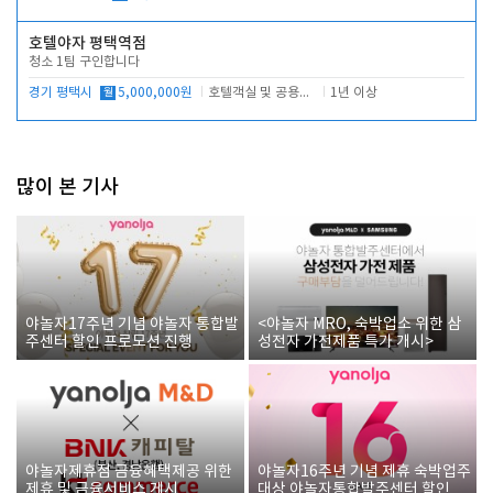
호텔야자 평택역점
청소 1팀 구인합니다
경기 평택시
월
5,000,000원
호텔객실 및 공용시설 청소 관리
1년 이상
많이 본 기사
야놀자17주년 기념 야놀자 통합발
<야놀자 MRO, 숙박업소 위한 삼
주센터 할인 프로모션 진행
성전자 가전제품 특가 개시>
야놀자제휴점 금융혜택제공 위한
야놀자16주년 기념 제휴 숙박업주
제휴 및 금융서비스 게시
대상 야놀자통합발주센터 할인쿠