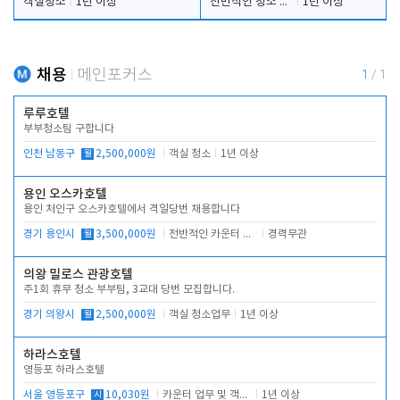
객실청소
1년 이상
전반적인 청소 업무(객실청소.객실정리)
1년 이상
채용
메인포커스
1
/
1
루루호텔
부부청소팀 구합니다
인천 남동구
월
2,500,000원
객실 청소
1년 이상
용인 오스카호텔
용인 처인구 오스카호텔에서 격일당번 채용합니다
경기 용인시
월
3,500,000원
전반적인 카운터 업무
경력무관
의왕 밀로스 관광호텔
주1회 휴무 청소 부부팀, 3교대 당번 모집합니다.
경기 의왕시
월
2,500,000원
객실 청소업무
1년 이상
하라스호텔
영등포 하라스호텔
서울 영등포구
시
10,030원
카운터 업무 및 객실관리(청소상태 확인, 객실판매)
1년 이상