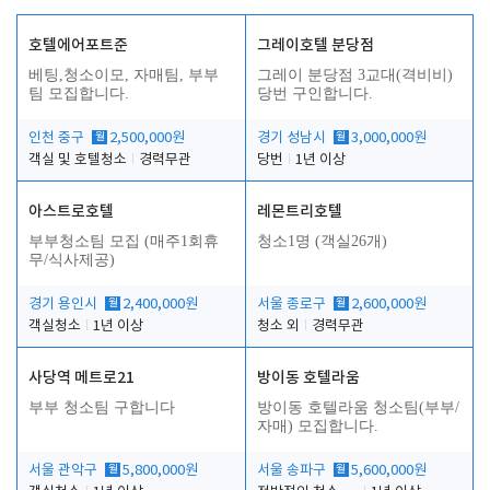
호텔에어포트준
그레이호텔 분당점
베팅,청소이모, 자매팀, 부부
그레이 분당점 3교대(격비비)
팀 모집합니다.
당번 구인합니다.
인천 중구
월
2,500,000원
경기 성남시
월
3,000,000원
객실 및 호텔청소
경력무관
당번
1년 이상
아스트로호텔
레몬트리호텔
부부청소팀 모집 (매주1회휴
청소1명 (객실26개)
무/식사제공)
경기 용인시
월
2,400,000원
서울 종로구
월
2,600,000원
객실청소
1년 이상
청소 외
경력무관
사당역 메트로21
방이동 호텔라움
부부 청소팀 구합니다
방이동 호텔라움 청소팀(부부/
자매) 모집합니다.
서울 관악구
월
5,800,000원
서울 송파구
월
5,600,000원