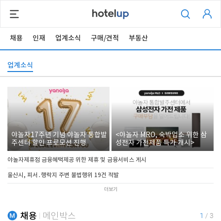
채용
인재
업계소식
구매/견적
부동산
업계소식
야놀자17주년 기념 야놀자 통합발
<야놀자 MRO, 숙박업소 위한 삼
주센터 할인 프로모션 진행
성전자 가전제품 특가 개시>
야놀자제휴점 금융혜택제공 위한 제휴 및 금융서비스 게시
울산시, 피서․행락지 주변 불법행위 19건 적발
더보기
채용
메인박스
1
/
3