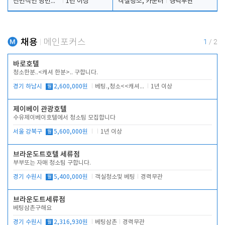
전반적인 당번업무
1년 이상
객실청소, 카운터
경력무관
채용
메인포커스
1
/
2
바로호텔
청소한분..<캐셔 한분>.. 구합니다.
경기 하남시
월
2,600,000원
베팅.,청소<<캐셔 모셔봅니다.
1년 이상
제이베이 관광호텔
수유제이베이호텔에서 청소팀 모집합니다
서울 강북구
월
5,600,000원
1년 이상
브라운도트호텔 세류점
부부또는 자매 청소팀 구합니다.
경기 수원시
월
5,400,000원
객실청소및 베팅
경력무관
브라운도트세류점
베팅삼촌구해요
경기 수원시
월
2,316,930원
베팅삼촌
경력무관