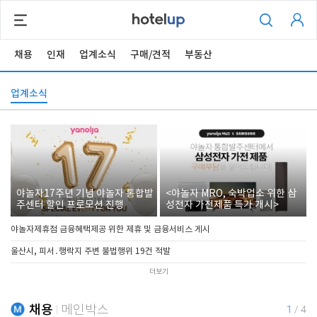
채용
인재
업계소식
구매/견적
부동산
업계소식
야놀자17주년 기념 야놀자 통합발
<야놀자 MRO, 숙박업소 위한 삼
주센터 할인 프로모션 진행
성전자 가전제품 특가 개시>
야놀자제휴점 금융혜택제공 위한 제휴 및 금융서비스 게시
울산시, 피서․행락지 주변 불법행위 19건 적발
더보기
채용
메인박스
1
/
4