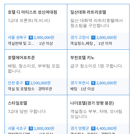
호텔 디 아티스트 성신여대점
일산대화 라트리호텔
3교대 프론트(격,비,비)
일산 대화역 라트리호텔에서
청소팀을 구인합니다.
서울 성북구
월
2,900,000원
경기 고양시
시
2,600,000원
객실판매 및 고객응대
1년 이상
객실청소,베팅 ,
1년 이하
호텔에어포트준
부천호텔 키노
베팅, 청소이모, 부부팀 모집
급구 청소이모 1명 구합니다.
합니다.
인천 중구
월
2,500,000원
경기 부천시
월
2,800,000원
객실 및 호텔청소
경력무관
베팅
1년 이상
스타일호텔
나더호텔(경기 양평 용문)
3교대 당번 구합니다.
객실청소 부부, 자매, 모녀팀
모십니다.
서울 서초구
월
2,800,000원
경기 양평군
월
4,400,000원