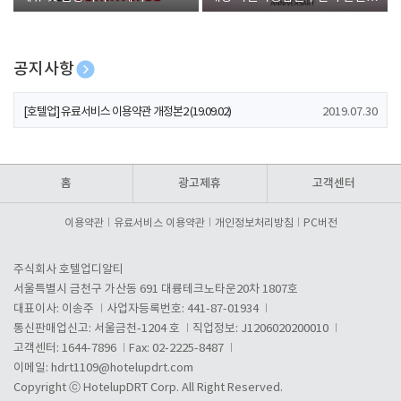
폰 증정
공지사항
[호텔업] 개인정보 처리방침 개정본1 (19.09.02)
2019.07.30
[호텔업] 유료서비스 이용약관 개정본2 (19.09.02)
2019.07.30
[호텔업] 개인정보 처리방침 개정본2 (19.09.02)
2019.07.30
홈
광고제휴
고객센터
이용약관
유료서비스 이용약관
개인정보처리방침
PC버전
주식회사 호텔업디알티
서울특별시 금천구 가산동 691 대륭테크노타운20차 1807호
대표이사: 이송주
사업자등록번호: 441-87-01934
통신판매업신고: 서울금천-1204 호
직업정보: J1206020200010
고객센터: 1644-7896
Fax: 02-2225-8487
이메일:
hdrt1109@hotelupdrt.com
Copyright ⓒ HotelupDRT Corp. All Right Reserved.