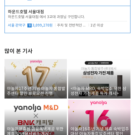
하운드호텔 서울대점
하운드호텔 서울대점 에서 3교대 과장님 구인합니다.
서울 관악구
월
3,099,270원
주차 및 전반적인 당번업무
1년 이상
많이 본 기사
야놀자17주년 기념 야놀자 통합발
<야놀자 MRO, 숙박업소 위한 삼
주센터 할인 프로모션 진행
성전자 가전제품 특가 개시>
야놀자제휴점 금융혜택제공 위한
야놀자16주년 기념 제휴 숙박업주
제휴 및 금융서비스 게시
대상 야놀자통합발주센터 할인쿠