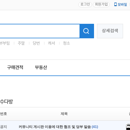
로그인
회원가입
모바일
로고
상세검색
부부팀
주말
당번
캐셔
청소
구매견적
부동산
수다방
번호
제목
공지
커뮤니티 게시판 이용에 대한 협조 및 당부 말씀
(41)