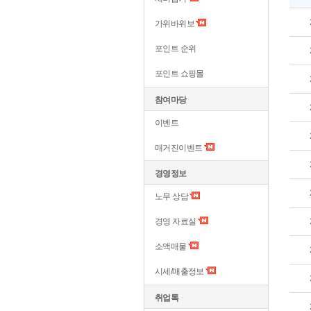
가위바위보
포인트 순위
포인트 쇼핑몰
참여마당
이벤트
매거진이벤트
경영정보
노무 상담
경영 자료실
소액매물
시세/매출정보
취업톡