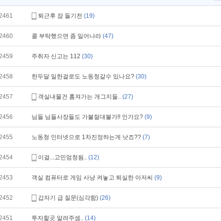
2461
퇴근후 잠 들기전
(19)
2460
콜 부탁했으면 좀 일어나라
(47)
2459
주취자 신고는 112
(30)
2458
한두달 일한걸로도 노동청갈수 있나요?
(30)
2457
객실내물건 훔져가는 개그지들..
(27)
2456
님들 님들사장들도 가불절대불가!! 인가요?
(9)
2455
노동청 인터넷으로 1차진정하는게 낫죠??
(7)
2454
이걸...고민엄청됨..
(12)
2453
객실 컴퓨터로 게임 사냥 켜놓고 퇴실한 아저씨
(9)
2452
갑자기 급 질문(심각함)
(26)
2451
투자할곳 알려주셈..
(14)