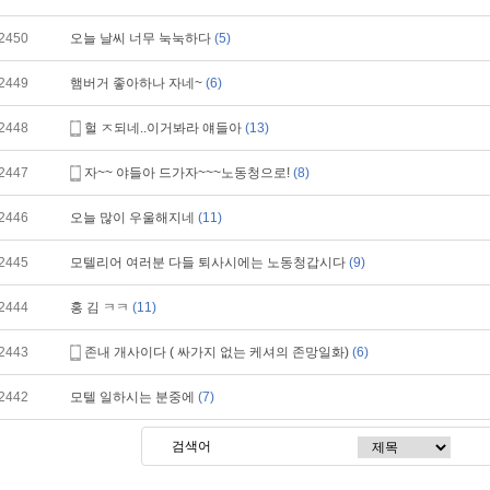
2450
오늘 날씨 너무 눅눅하다
(5)
2449
햄버거 좋아하나 자네~
(6)
2448
헐 ㅈ되네..이거봐라 얘들아
(13)
2447
자~~ 야들아 드가자~~~노동청으로!
(8)
2446
오늘 많이 우울해지네
(11)
2445
모텔리어 여러분 다들 퇴사시에는 노동청갑시다
(9)
2444
홍 김 ㅋㅋ
(11)
2443
존내 개사이다 ( 싸가지 없는 케셔의 존망일화)
(6)
2442
모텔 일하시는 분중에
(7)