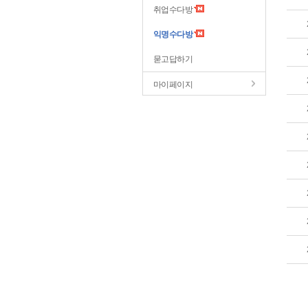
취업수다방
익명수다방
묻고답하기
마이페이지