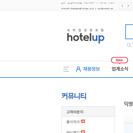
[공지] [호텔업] 유료서비스 이용약관 개정본2 (19.09.02)
[공지] [호텔업] 개인정보 처리방침 개정본2 (19.09.02)
호텔업
채용정보
업계소식
커뮤니티
익명
고객라운지
출석체크
제비뽑기