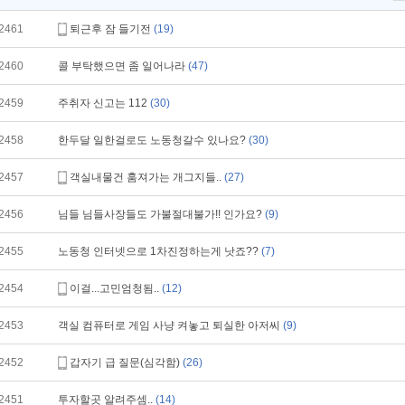
2461
퇴근후 잠 들기전
(19)
2460
콜 부탁했으면 좀 일어나라
(47)
2459
주취자 신고는 112
(30)
2458
한두달 일한걸로도 노동청갈수 있나요?
(30)
2457
객실내물건 훔져가는 개그지들..
(27)
2456
님들 님들사장들도 가불절대불가!! 인가요?
(9)
2455
노동청 인터넷으로 1차진정하는게 낫죠??
(7)
2454
이걸...고민엄청됨..
(12)
2453
객실 컴퓨터로 게임 사냥 켜놓고 퇴실한 아저씨
(9)
2452
갑자기 급 질문(심각함)
(26)
2451
투자할곳 알려주셈..
(14)