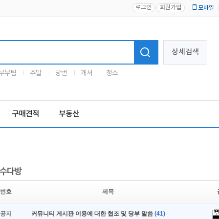
로그인
회원가입
모바일
로고
상세검색
부부팀
주말
당번
캐셔
청소
구매견적
부동산
수다방
번호
제목
공지
커뮤니티 게시판 이용에 대한 협조 및 당부 말씀
(41)