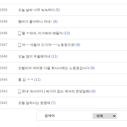
2450
오늘 날씨 너무 눅눅하다
(5)
2449
햄버거 좋아하나 자네~
(6)
2448
헐 ㅈ되네..이거봐라 얘들아
(13)
2447
자~~ 야들아 드가자~~~노동청으로!
(8)
2446
오늘 많이 우울해지네
(11)
2445
모텔리어 여러분 다들 퇴사시에는 노동청갑시다
(9)
2444
홍 김 ㅋㅋ
(11)
2443
존내 개사이다 ( 싸가지 없는 케셔의 존망일화)
(6)
2442
모텔 일하시는 분중에
(7)