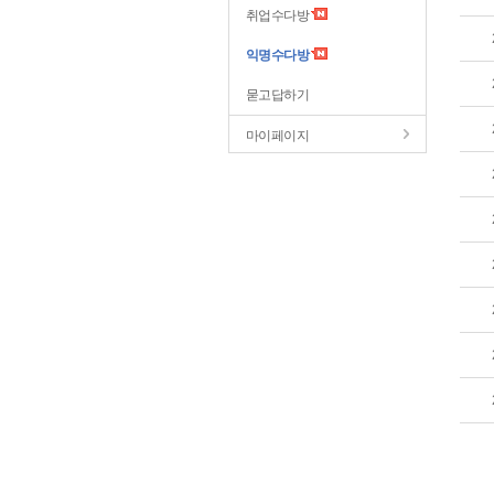
취업수다방
익명수다방
묻고답하기
마이페이지