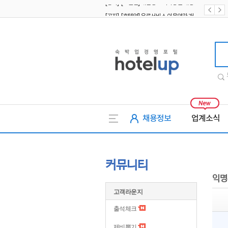
[공지] [호텔업] 유료서비스 이용약관 개정본2 (19.09.02)
[공지] [호텔업] 개인정보 처리방침 개정본2 (19.09.02)
호텔업
채용정보
업계소식
커뮤니티
익명
고객라운지
출석체크
제비뽑기