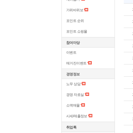
가위바위보
포인트 순위
포인트 쇼핑몰
참여마당
이벤트
매거진이벤트
경영정보
노무 상담
경영 자료실
소액매물
시세/매출정보
취업톡