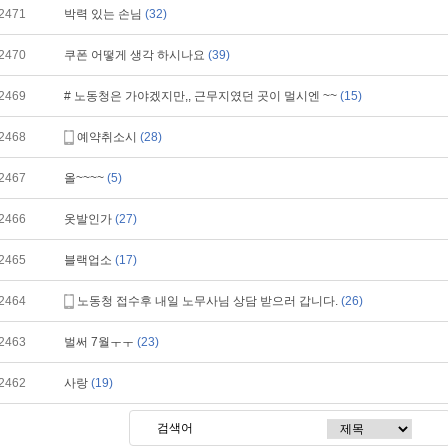
2471
박력 있는 손님
(32)
2470
쿠폰 어떻게 생각 하시나요
(39)
2469
# 노동청은 가야겠지만,, 근무지였던 곳이 멀시엔 ~~
(15)
2468
예약취소시
(28)
2467
올~~~~
(5)
2466
옷발인가
(27)
2465
블랙업소
(17)
2464
노동청 접수후 내일 노무사님 상담 받으러 갑니다.
(26)
2463
벌써 7월ㅜㅜ
(23)
2462
사랑
(19)