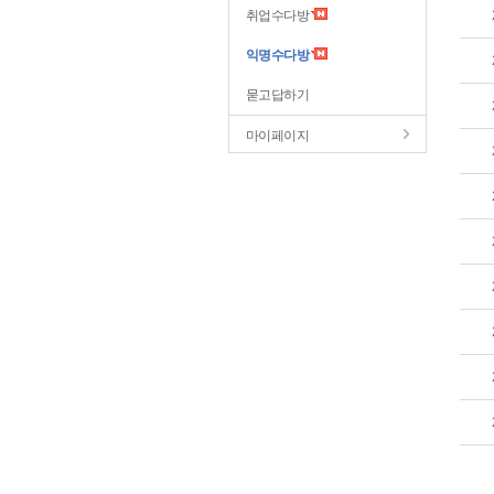
취업수다방
익명수다방
묻고답하기
마이페이지