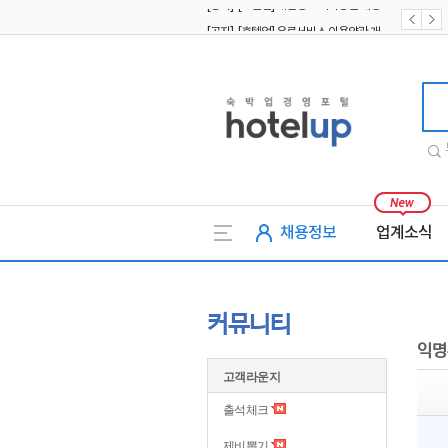
[공지] [호텔업] 유료서비스 이용약관 개정본2 (19.09.02)
[공지] [호텔업] 개인정보 처리방침 개정본2 (19.09.02)
호텔업
채용정보
업계소식
커뮤니티
익명
고객라운지
출석체크
제비뽑기