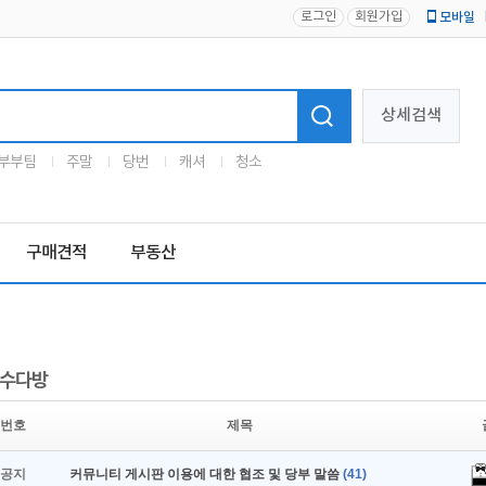
로그인
회원가입
모바일
로고
상세검색
부부팀
주말
당번
캐셔
청소
구매견적
부동산
수다방
번호
제목
공지
커뮤니티 게시판 이용에 대한 협조 및 당부 말씀
(41)