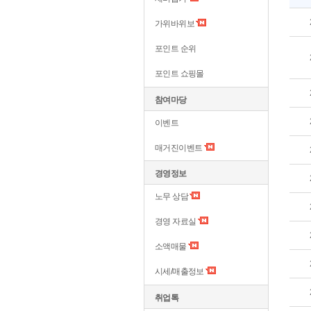
가위바위보
포인트 순위
포인트 쇼핑몰
참여마당
이벤트
매거진이벤트
경영정보
노무 상담
경영 자료실
소액매물
시세/매출정보
취업톡