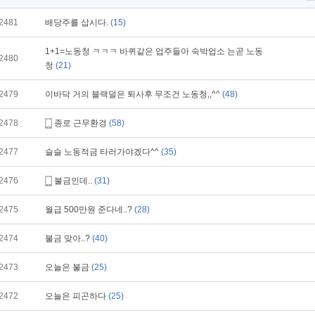
2481
배당주를 삽시다.
(15)
1+1=노동청 ㅋㅋㅋ 바퀴같은 업주들아 숙박업소 는곧 노동
2480
청
(21)
2479
이바닥 거의 블랙덜은 퇴사후 무조건 노동청,,^^
(48)
2478
종로 근무환경
(58)
2477
슬슬 노동적금 타러가야겠다^^
(35)
2476
불금인데..
(31)
2475
월급 500만원 준다네..?
(28)
2474
불금 맞아..?
(40)
2473
오늘은 불금
(25)
2472
오늘은 피곤하다
(25)