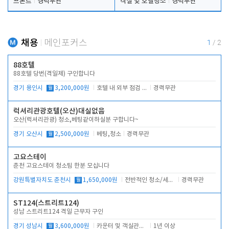
프론트
경력무관
객실 및 호텔청소
경력무관
채용
메인포커스
1
/
2
88호텔
88호텔 당번(격일제) 구인합니다
경기 용인시
월
3,200,000원
호텔 내 외부 점검 및 프런트 운영
경력무관
럭셔리관광호텔(오산)대실없음
오산(럭셔리관광) 청소,베팅같이하실분 구합니다~
경기 오산시
월
2,500,000원
베팅,청소
경력무관
고요스테이
춘천 고요스테이 청소팀 한분 모십니다
강원특별자치도 춘천시
월
1,650,000원
전반적인 청소/세탁업무
경력무관
ST124(스트리트124)
성남 스트리트124 격일 근무자 구인
경기 성남시
월
3,600,000원
카운터 및 객실관리 전반
1년 이상