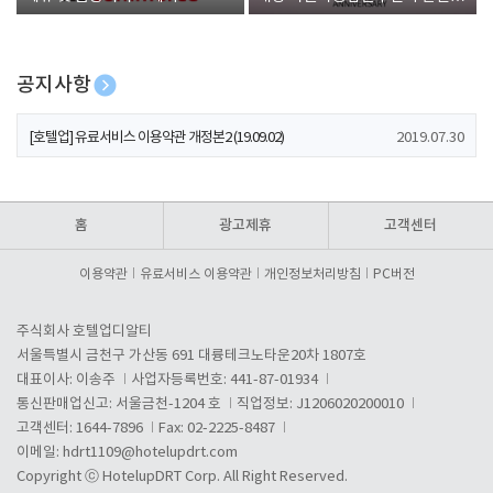
폰 증정
공지사항
[호텔업] 개인정보 처리방침 개정본1 (19.09.02)
2019.07.30
[호텔업] 유료서비스 이용약관 개정본2 (19.09.02)
2019.07.30
[호텔업] 개인정보 처리방침 개정본2 (19.09.02)
2019.07.30
홈
광고제휴
고객센터
이용약관
유료서비스 이용약관
개인정보처리방침
PC버전
주식회사 호텔업디알티
서울특별시 금천구 가산동 691 대륭테크노타운20차 1807호
대표이사: 이송주
사업자등록번호: 441-87-01934
통신판매업신고: 서울금천-1204 호
직업정보: J1206020200010
고객센터: 1644-7896
Fax: 02-2225-8487
이메일:
hdrt1109@hotelupdrt.com
Copyright ⓒ HotelupDRT Corp. All Right Reserved.