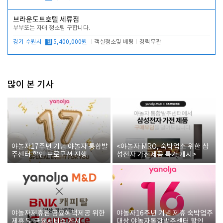
브라운도트호텔 세류점
부부또는 자매 청소팀 구합니다.
경기 수원시
월
5,400,000원
객실청소및 베팅
경력무관
많이 본 기사
야놀자17주년 기념 야놀자 통합발
<야놀자 MRO, 숙박업소 위한 삼
주센터 할인 프로모션 진행
성전자 가전제품 특가 개시>
야놀자제휴점 금융혜택제공 위한
야놀자16주년 기념 제휴 숙박업주
제휴 및 금융서비스 게시
대상 야놀자통합발주센터 할인쿠