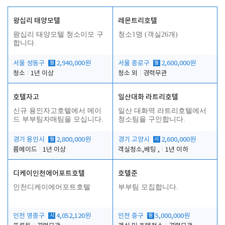
왕십리 태양모텔
레몬트리호텔
왕십리 태양모텔 청소이모 구
청소1명 (객실26개)
합니다.
서울 성동구
월
2,940,000원
서울 종로구
월
2,600,000원
청소
1년 이상
청소 외
경력무관
호텔자고
일산대화 라트리호텔
신규 용인자고호텔에서 메이
일산 대화역 라트리호텔에서
드 부부팀자매팀을 모십니다.
청소팀을 구인합니다.
경기 용인시
월
2,800,000원
경기 고양시
시
2,600,000원
룸메이드
1년 이상
객실청소,베팅 ,
1년 이하
디케이인천에어포트호텔
호텔준
인천디케이에어포트호텔
부부팀 모집합니다.
인천 영종구
시
4,052,120원
인천 중구
월
5,000,000원