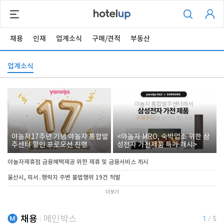
채용
인재
업계소식
구매/견적
부동산
업계소식
야놀자17주년 기념 야놀자 통합발
<야놀자 MRO, 숙박업소 위한 삼
주센터 할인 프로모션 진행
성전자 가전제품 특가 개시>
야놀자제휴점 금융혜택제공 위한 제휴 및 금융서비스 게시
울산시, 피서․행락지 주변 불법행위 19건 적발
더보기
채용
메인박스
1
/
5