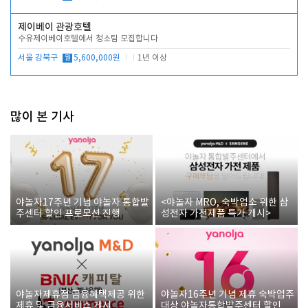
제이베이 관광호텔
수유제이베이호텔에서 청소팀 모집합니다
서울 강북구
월
5,600,000원
1년 이상
많이 본 기사
야놀자17주년 기념 야놀자 통합발
<야놀자 MRO, 숙박업소 위한 삼
주센터 할인 프로모션 진행
성전자 가전제품 특가 개시>
야놀자제휴점 금융혜택제공 위한
야놀자16주년 기념 제휴 숙박업주
제휴 및 금융서비스 게시
대상 야놀자통합발주센터 할인쿠