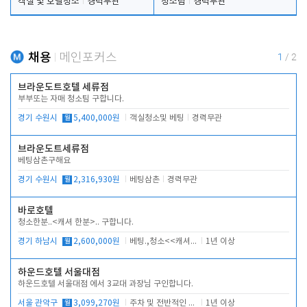
객실 및 호텔청소
경력무관
청소팀
경력무관
채용
메인포커스
1
/
2
브라운도트호텔 세류점
부부또는 자매 청소팀 구합니다.
경기 수원시
월
5,400,000원
객실청소및 베팅
경력무관
브라운도트세류점
베팅삼촌구해요
경기 수원시
월
2,316,930원
베팅삼촌
경력무관
바로호텔
청소한분..<캐셔 한분>.. 구합니다.
경기 하남시
월
2,600,000원
베팅.,청소<<캐셔 모셔봅니다.
1년 이상
하운드호텔 서울대점
하운드호텔 서울대점 에서 3교대 과장님 구인합니다.
서울 관악구
월
3,099,270원
주차 및 전반적인 당번업무
1년 이상