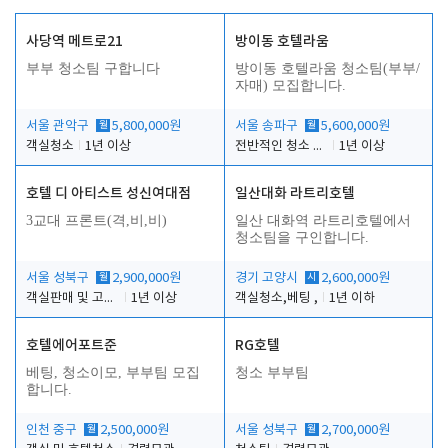
사당역 메트로21
방이동 호텔라움
부부 청소팀 구합니다
방이동 호텔라움 청소팀(부부/
자매) 모집합니다.
서울 관악구
월
5,800,000원
서울 송파구
월
5,600,000원
객실청소
1년 이상
전반적인 청소 업무(객실청소.객실정리)
1년 이상
호텔 디 아티스트 성신여대점
일산대화 라트리호텔
3교대 프론트(격,비,비)
일산 대화역 라트리호텔에서
청소팀을 구인합니다.
서울 성북구
월
2,900,000원
경기 고양시
시
2,600,000원
객실판매 및 고객응대
1년 이상
객실청소,베팅 ,
1년 이하
호텔에어포트준
RG호텔
베팅, 청소이모, 부부팀 모집
청소 부부팀
합니다.
인천 중구
월
2,500,000원
서울 성북구
월
2,700,000원