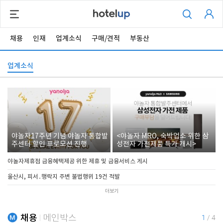
채용
인재
업계소식
구매/견적
부동산
업계소식
야놀자17주년 기념 야놀자 통합발
<야놀자 MRO, 숙박업소 위한 삼
주센터 할인 프로모션 진행
성전자 가전제품 특가 개시>
야놀자제휴점 금융혜택제공 위한 제휴 및 금융서비스 게시
울산시, 피서․행락지 주변 불법행위 19건 적발
더보기
채용
메인박스
1
/
4