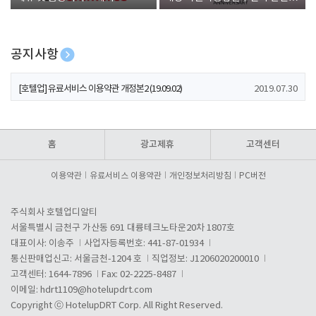
폰 증정
공지사항
[호텔업] 개인정보 처리방침 개정본1 (19.09.02)
2019.07.30
[호텔업] 유료서비스 이용약관 개정본2 (19.09.02)
2019.07.30
[호텔업] 개인정보 처리방침 개정본2 (19.09.02)
2019.07.30
홈
광고제휴
고객센터
이용약관
유료서비스 이용약관
개인정보처리방침
PC버전
주식회사 호텔업디알티
서울특별시 금천구 가산동 691 대륭테크노타운20차 1807호
대표이사: 이송주
사업자등록번호: 441-87-01934
통신판매업신고: 서울금천-1204 호
직업정보: J1206020200010
고객센터: 1644-7896
Fax: 02-2225-8487
이메일:
hdrt1109@hotelupdrt.com
Copyright ⓒ HotelupDRT Corp. All Right Reserved.