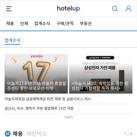
채용
인재
업계소식
구매/견적
부동산
업계소식
야놀자17주년 기념 야놀자 통합발
<야놀자 MRO, 숙박업소 위한 삼
주센터 할인 프로모션 진행
성전자 가전제품 특가 개시>
야놀자제휴점 금융혜택제공 위한 제휴 및 금융서비스 게시
울산시, 피서․행락지 주변 불법행위 19건 적발
더보기
채용
메인박스
1
/
4