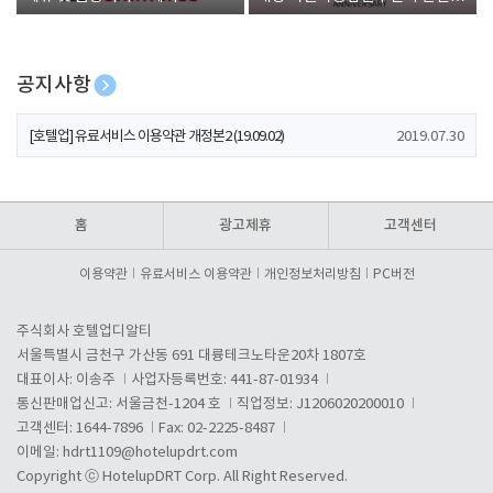
폰 증정
공지사항
[호텔업] 개인정보 처리방침 개정본1 (19.09.02)
2019.07.30
[호텔업] 유료서비스 이용약관 개정본2 (19.09.02)
2019.07.30
[호텔업] 개인정보 처리방침 개정본2 (19.09.02)
2019.07.30
홈
광고제휴
고객센터
이용약관
유료서비스 이용약관
개인정보처리방침
PC버전
주식회사 호텔업디알티
서울특별시 금천구 가산동 691 대륭테크노타운20차 1807호
대표이사: 이송주
사업자등록번호: 441-87-01934
통신판매업신고: 서울금천-1204 호
직업정보: J1206020200010
고객센터: 1644-7896
Fax: 02-2225-8487
이메일:
hdrt1109@hotelupdrt.com
Copyright ⓒ HotelupDRT Corp. All Right Reserved.