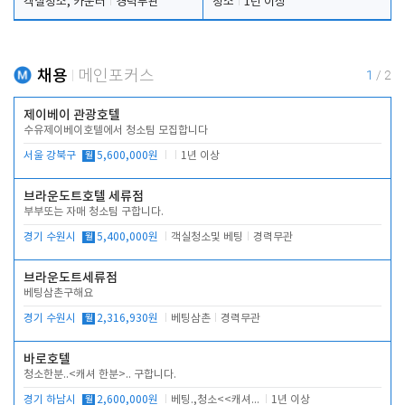
객실청소, 카운터
경력무관
청소
1년 이상
채용
메인포커스
1
/
2
제이베이 관광호텔
수유제이베이호텔에서 청소팀 모집합니다
서울 강북구
월
5,600,000원
1년 이상
브라운도트호텔 세류점
부부또는 자매 청소팀 구합니다.
경기 수원시
월
5,400,000원
객실청소및 베팅
경력무관
브라운도트세류점
베팅삼촌구해요
경기 수원시
월
2,316,930원
베팅삼촌
경력무관
바로호텔
청소한분..<캐셔 한분>.. 구합니다.
경기 하남시
월
2,600,000원
베팅.,청소<<캐셔 모셔봅니다.
1년 이상