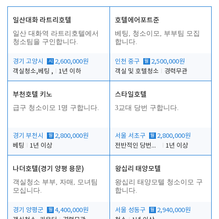
일산대화 라트리호텔
호텔에어포트준
일산 대화역 라트리호텔에서
베팅, 청소이모, 부부팀 모집
청소팀을 구인합니다.
합니다.
경기 고양시
시
2,600,000원
인천 중구
월
2,500,000원
객실청소,베팅 ,
1년 이하
객실 및 호텔청소
경력무관
부천호텔 키노
스타일호텔
급구 청소이모 1명 구합니다.
3교대 당번 구합니다.
경기 부천시
월
2,800,000원
서울 서초구
월
2,800,000원
베팅
1년 이상
전반적인 당번업무
1년 이상
나더호텔(경기 양평 용문)
왕십리 태양모텔
객실청소 부부, 자매, 모녀팀
왕십리 태양모텔 청소이모 구
모십니다.
합니다.
경기 양평군
월
4,400,000원
서울 성동구
월
2,940,000원