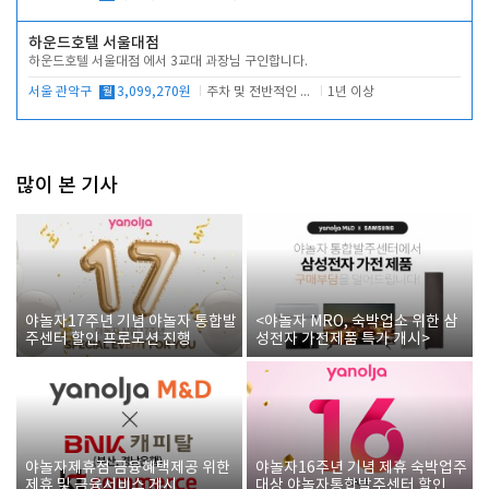
하운드호텔 서울대점
하운드호텔 서울대점 에서 3교대 과장님 구인합니다.
서울 관악구
월
3,099,270원
주차 및 전반적인 당번업무
1년 이상
많이 본 기사
야놀자17주년 기념 야놀자 통합발
<야놀자 MRO, 숙박업소 위한 삼
주센터 할인 프로모션 진행
성전자 가전제품 특가 개시>
야놀자제휴점 금융혜택제공 위한
야놀자16주년 기념 제휴 숙박업주
제휴 및 금융서비스 게시
대상 야놀자통합발주센터 할인쿠