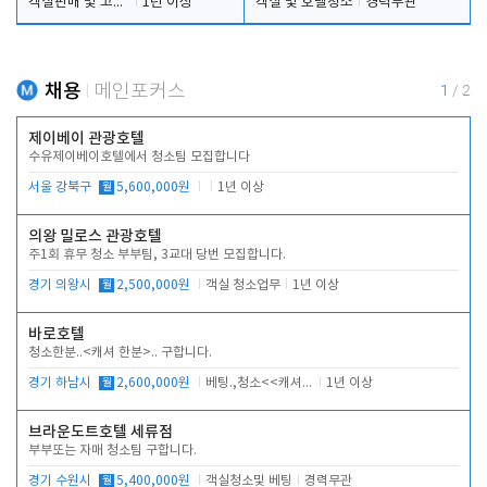
객실판매 및 고객응대
1년 이상
객실 및 호텔청소
경력무관
채용
메인포커스
1
/
2
제이베이 관광호텔
수유제이베이호텔에서 청소팀 모집합니다
서울 강북구
월
5,600,000원
1년 이상
의왕 밀로스 관광호텔
주1회 휴무 청소 부부팀, 3교대 당번 모집합니다.
경기 의왕시
월
2,500,000원
객실 청소업무
1년 이상
바로호텔
청소한분..<캐셔 한분>.. 구합니다.
경기 하남시
월
2,600,000원
베팅.,청소<<캐셔 모셔봅니다.
1년 이상
브라운도트호텔 세류점
부부또는 자매 청소팀 구합니다.
경기 수원시
월
5,400,000원
객실청소및 베팅
경력무관