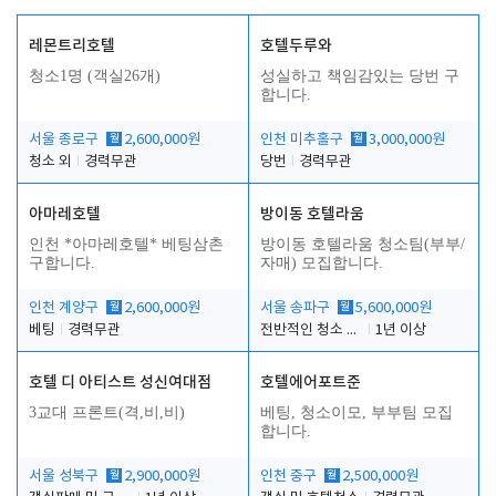
레몬트리호텔
호텔두루와
청소1명 (객실26개)
성실하고 책임감있는 당번 구
합니다.
서울 종로구
월
2,600,000원
인천 미추홀구
월
3,000,000원
청소 외
경력무관
당번
경력무관
아마레호텔
방이동 호텔라움
인천 *아마레호텔* 베팅삼촌
방이동 호텔라움 청소팀(부부/
구합니다.
자매) 모집합니다.
인천 계양구
월
2,600,000원
서울 송파구
월
5,600,000원
베팅
경력무관
전반적인 청소 업무(객실청소.객실정리)
1년 이상
호텔 디 아티스트 성신여대점
호텔에어포트준
3교대 프론트(격,비,비)
베팅, 청소이모, 부부팀 모집
합니다.
서울 성북구
월
2,900,000원
인천 중구
월
2,500,000원