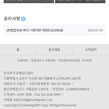
폰 증정
공지사항
[호텔업] 개인정보 처리방침 개정본1 (19.09.02)
2019.07.30
[호텔업] 유료서비스 이용약관 개정본2 (19.09.02)
2019.07.30
[호텔업] 개인정보 처리방침 개정본2 (19.09.02)
2019.07.30
홈
광고제휴
고객센터
이용약관
유료서비스 이용약관
개인정보처리방침
PC버전
주식회사 호텔업디알티
서울특별시 금천구 가산동 691 대륭테크노타운20차 1807호
대표이사: 이송주
사업자등록번호: 441-87-01934
통신판매업신고: 서울금천-1204 호
직업정보: J1206020200010
고객센터: 1644-7896
Fax: 02-2225-8487
이메일:
hdrt1109@hotelupdrt.com
Copyright ⓒ HotelupDRT Corp. All Right Reserved.