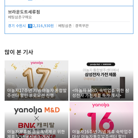
브라운도트세류점
베팅삼촌구해요
경기 수원시
월
2,316,930원
베팅삼촌
경력무관
많이 본 기사
야놀자17주년 기념 야놀자 통합발
<야놀자 MRO, 숙박업소 위한 삼
주센터 할인 프로모션 진행
성전자 가전제품 특가 개시>
야놀자제휴점 금융혜택제공 위한
야놀자16주년 기념 제휴 숙박업주
제휴 및 금융서비스 게시
대상 야놀자통합발주센터 할인쿠