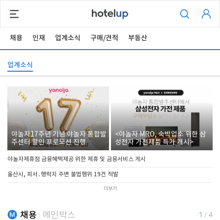
채용
인재
업계소식
구매/견적
부동산
업계소식
야놀자17주년 기념 야놀자 통합발
<야놀자 MRO, 숙박업소 위한 삼
주센터 할인 프로모션 진행
성전자 가전제품 특가 개시>
야놀자제휴점 금융혜택제공 위한 제휴 및 금융서비스 게시
울산시, 피서․행락지 주변 불법행위 19건 적발
더보기
채용
메인박스
1
/
4