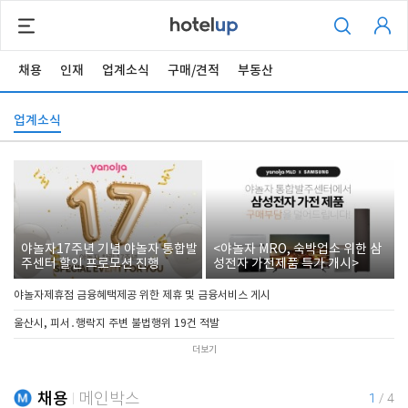
채용
인재
업계소식
구매/견적
부동산
업계소식
야놀자17주년 기념 야놀자 통합발
<야놀자 MRO, 숙박업소 위한 삼
주센터 할인 프로모션 진행
성전자 가전제품 특가 개시>
야놀자제휴점 금융혜택제공 위한 제휴 및 금융서비스 게시
울산시, 피서․행락지 주변 불법행위 19건 적발
더보기
채용
메인박스
1
/
4