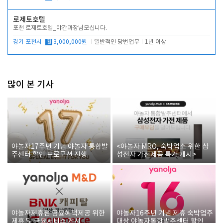
로제토호텔
포천 로제토호텔_야간과장님모십니다.
경기 포천시
월
3,000,000원
일반적인 당번업무
1년 이상
많이 본 기사
야놀자17주년 기념 야놀자 통합발
<야놀자 MRO, 숙박업소 위한 삼
주센터 할인 프로모션 진행
성전자 가전제품 특가 개시>
야놀자제휴점 금융혜택제공 위한
야놀자16주년 기념 제휴 숙박업주
제휴 및 금융서비스 게시
대상 야놀자통합발주센터 할인쿠