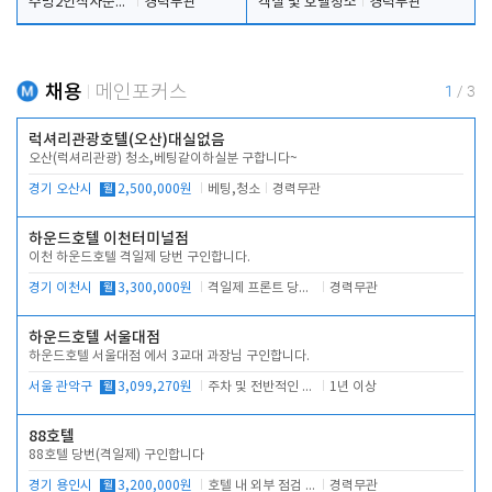
주방2인식사준비및청소린렌보조
경력무관
객실 및 호텔청소
경력무관
채용
메인포커스
1
/
3
럭셔리관광호텔(오산)대실없음
오산(럭셔리관광) 청소,베팅같이하실분 구합니다~
경기 오산시
월
2,500,000원
베팅,청소
경력무관
하운드호텔 이천터미널점
이천 하운드호텔 격일제 당번 구인합니다.
경기 이천시
월
3,300,000원
격일제 프론트 당번 업무로 주차 및 객실 점검
경력무관
하운드호텔 서울대점
하운드호텔 서울대점 에서 3교대 과장님 구인합니다.
서울 관악구
월
3,099,270원
주차 및 전반적인 당번업무
1년 이상
88호텔
88호텔 당번(격일제) 구인합니다
경기 용인시
월
3,200,000원
호텔 내 외부 점검 및 프런트 운영
경력무관