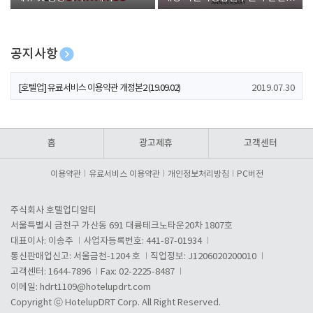
폰 증정
공지사항
[호텔업] 개인정보 처리방침 개정본1 (19.09.02)
2019.07.30
[호텔업] 유료서비스 이용약관 개정본2 (19.09.02)
2019.07.30
[호텔업] 개인정보 처리방침 개정본2 (19.09.02)
2019.07.30
홈
광고제휴
고객센터
이용약관
유료서비스 이용약관
개인정보처리방침
PC버전
주식회사 호텔업디알티
서울특별시 금천구 가산동 691 대륭테크노타운20차 1807호
대표이사: 이송주
사업자등록번호: 441-87-01934
통신판매업신고: 서울금천-1204 호
직업정보: J1206020200010
고객센터: 1644-7896
Fax: 02-2225-8487
이메일:
hdrt1109@hotelupdrt.com
Copyright ⓒ HotelupDRT Corp. All Right Reserved.