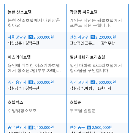
논현 산소호텔
작전동 써클호텔
논현 산소호텔에서 배팅삼촌
계양구 작전동 써클호텔에서
찾아요
프론트 직원 구합니다.
서울 강남구
시
2,600,000원
인천 계양구
월
3,200,000원
배팅삼촌
경력무관
전반적인 프론트 업무
경력무관
이스키아호텔
일산대화 라트리호텔
용인에 위치한 이스키아호텔
일산 대화역 라트리호텔에서
합
에서 청소원2명(부부,자매)을
청소팀을 구인합니다.
모집합니다..
경기 용인시
월
2,600,000원
경기 고양시
시
2,600,000원
객실청소
경력무관
객실청소,베팅 ,
1년 이하
호텔박스
호텔준
주방및청소보조
부부팀 일할분
충남 천안시
월
2,400,000원
인천 중구
월
2,500,000원