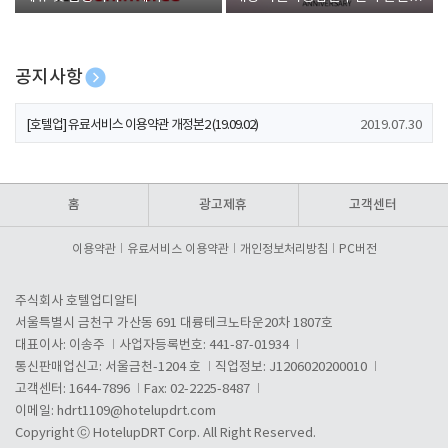
폰 증정
공지사항
[호텔업] 개인정보 처리방침 개정본1 (19.09.02)
2019.07.30
[호텔업] 유료서비스 이용약관 개정본2 (19.09.02)
2019.07.30
[호텔업] 개인정보 처리방침 개정본2 (19.09.02)
2019.07.30
홈
광고제휴
고객센터
이용약관
유료서비스 이용약관
개인정보처리방침
PC버전
주식회사 호텔업디알티
서울특별시 금천구 가산동 691 대륭테크노타운20차 1807호
대표이사: 이송주
사업자등록번호: 441-87-01934
통신판매업신고: 서울금천-1204 호
직업정보: J1206020200010
고객센터: 1644-7896
Fax: 02-2225-8487
이메일:
hdrt1109@hotelupdrt.com
Copyright ⓒ HotelupDRT Corp. All Right Reserved.