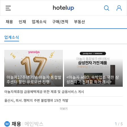
채용
인재
업계소식
구매/견적
부동산
업계소식
야놀자17주년 기념 야놀자 통합발
<야놀자 MRO, 숙박업소 위한 삼
주센터 할인 프로모션 진행
성전자 가전제품 특가 개시>
야놀자제휴점 금융혜택제공 위한 제휴 및 금융서비스 게시
울산시, 피서․행락지 주변 불법행위 19건 적발
더보기
채용
메인박스
1
/
5