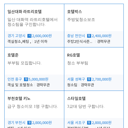
일산대화 라트리호텔
호텔박스
일산 대화역 라트리호텔에서
주방및청소보조
청소팀을 구인합니다.
경기 고양시
시
2,600,000원
충남 천안시
월
2,400,000원
객실청소,베팅 ,
1년 이하
주방2인식사준비및청소린렌보조
경력무관
호텔준
RG호텔
부부팀 모집합니다.
청소 부부팀
인천 중구
월
5,000,000원
서울 성북구
월
2,700,000원
객실 및 호텔청소
경력무관
청소팀
경력무관
부천호텔 키노
스타일호텔
급구 청소이모 1명 구합니다.
3교대 당번 구합니다.
경기 부천시
월
2,800,000원
서울 서초구
월
2,800,000원