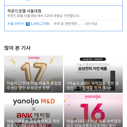
하운드호텔 서울대점
하운드호텔 서울대점 에서 3교대 과장님 구인합니다.
서울 관악구
월
3,099,270원
주차 및 전반적인 당번업무
1년 이상
많이 본 기사
야놀자17주년 기념 야놀자 통합발
<야놀자 MRO, 숙박업소 위한 삼
주센터 할인 프로모션 진행
성전자 가전제품 특가 개시>
야놀자제휴점 금융혜택제공 위한
야놀자16주년 기념 제휴 숙박업주
제휴 및 금융서비스 게시
대상 야놀자통합발주센터 할인쿠