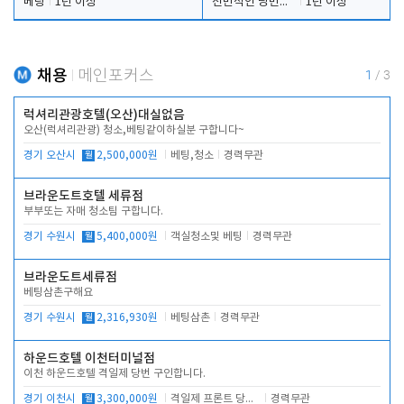
베팅
1년 이상
전반적인 당번업무
1년 이상
채용
메인포커스
1
/
3
럭셔리관광호텔(오산)대실없음
오산(럭셔리관광) 청소,베팅같이하실분 구합니다~
경기 오산시
월
2,500,000원
베팅,청소
경력무관
브라운도트호텔 세류점
부부또는 자매 청소팀 구합니다.
경기 수원시
월
5,400,000원
객실청소및 베팅
경력무관
브라운도트세류점
베팅삼촌구해요
경기 수원시
월
2,316,930원
베팅삼촌
경력무관
하운드호텔 이천터미널점
이천 하운드호텔 격일제 당번 구인합니다.
경기 이천시
월
3,300,000원
격일제 프론트 당번 업무로 주차 및 객실 점검
경력무관