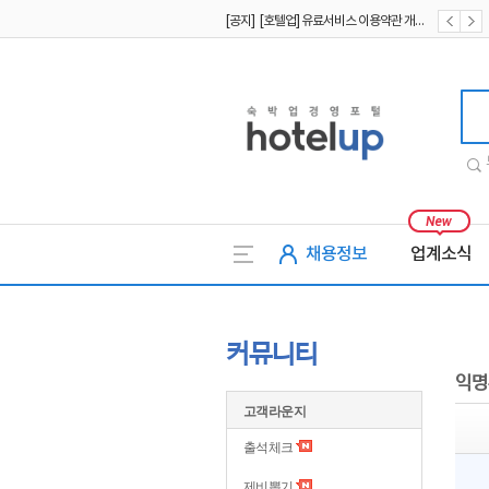
[공지] [호텔업] 유료서비스 이용약관 개정본2 (19.09.02)
[공지] [호텔업] 개인정보 처리방침 개정본2 (19.09.02)
호텔업
채용정보
업계소식
커뮤니티
익명
고객라운지
출석체크
제비뽑기