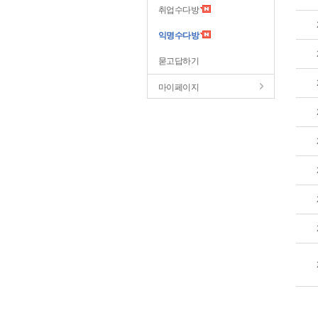
취업수다방
익명수다방
묻고답하기
마이페이지