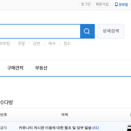
로그인
회원가입
모바일
로고
상세검색
부부팀
주말
당번
캐셔
청소
구매견적
부동산
수다방
번호
제목
공지
커뮤니티 게시판 이용에 대한 협조 및 당부 말씀
(41)