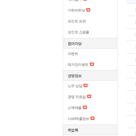
가위바위보
포인트 순위
포인트 쇼핑몰
참여마당
이벤트
매거진이벤트
경영정보
노무 상담
경영 자료실
소액매물
시세/매출정보
취업톡