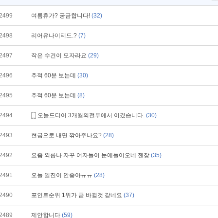
2499
여름휴가? 궁금합니다!
(32)
2498
리어유나이티드.?
(7)
2497
작은 수건이 모자라요
(29)
2496
추적 60분 보는데
(30)
2495
추적 60분 보는데
(8)
2494
오늘드디어 3개월의전투에서 이겼습니다.
(30)
2493
현금으로 내면 깎아주나요?
(28)
2492
요즘 외롭나 자꾸 여자들이 눈에들어오네 젠장
(35)
2491
오늘 일진이 안좋아ㅠㅠ
(28)
2490
포인트순위 1위가 곧 바뀔것 같네요
(37)
2489
제안합니다
(59)