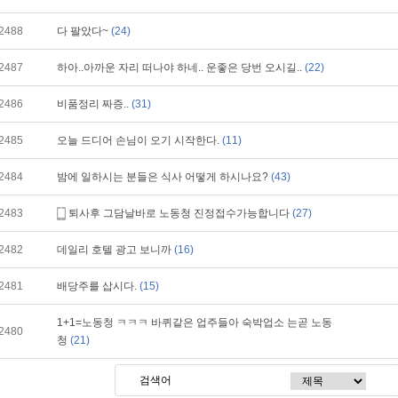
2488
다 팔았다~
(24)
2487
하아..아까운 자리 떠나야 하네.. 운좋은 당번 오시길..
(22)
2486
비품정리 짜증..
(31)
2485
오늘 드디어 손님이 오기 시작한다.
(11)
2484
밤에 일하시는 분들은 식사 어떻게 하시나요?
(43)
2483
퇴사후 그담날바로 노동청 진정접수가능합니다
(27)
2482
데일리 호텔 광고 보니까
(16)
2481
배당주를 삽시다.
(15)
1+1=노동청 ㅋㅋㅋ 바퀴같은 업주들아 숙박업소 는곧 노동
2480
청
(21)