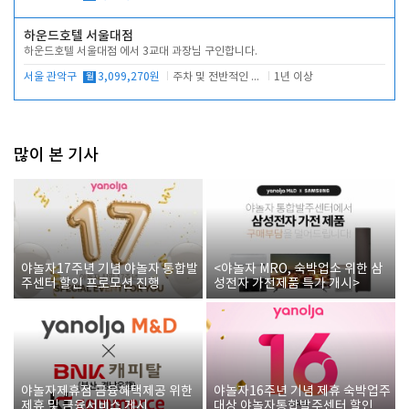
하운드호텔 서울대점
하운드호텔 서울대점 에서 3교대 과장님 구인합니다.
서울 관악구
월
3,099,270원
주차 및 전반적인 당번업무
1년 이상
많이 본 기사
야놀자17주년 기념 야놀자 통합발
<야놀자 MRO, 숙박업소 위한 삼
주센터 할인 프로모션 진행
성전자 가전제품 특가 개시>
야놀자제휴점 금융혜택제공 위한
야놀자16주년 기념 제휴 숙박업주
제휴 및 금융서비스 게시
대상 야놀자통합발주센터 할인쿠