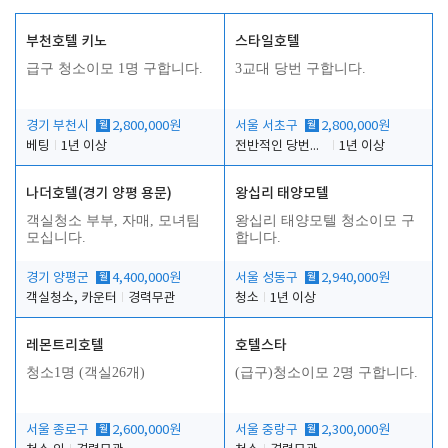
부천호텔 키노
스타일호텔
급구 청소이모 1명 구합니다.
3교대 당번 구합니다.
경기 부천시
월
2,800,000원
서울 서초구
월
2,800,000원
베팅
1년 이상
전반적인 당번업무
1년 이상
나더호텔(경기 양평 용문)
왕십리 태양모텔
객실청소 부부, 자매, 모녀팀
왕십리 태양모텔 청소이모 구
모십니다.
합니다.
경기 양평군
월
4,400,000원
서울 성동구
월
2,940,000원
객실청소, 카운터
경력무관
청소
1년 이상
레몬트리호텔
호텔스타
청소1명 (객실26개)
(급구)청소이모 2명 구합니다.
서울 종로구
월
2,600,000원
서울 중랑구
월
2,300,000원