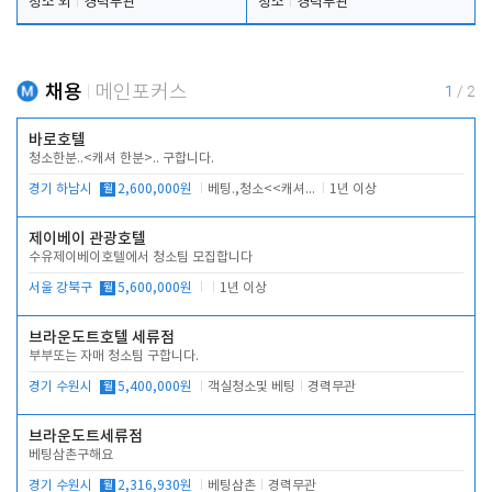
청소 외
경력무관
청소
경력무관
채용
메인포커스
1
/
2
바로호텔
청소한분..<캐셔 한분>.. 구합니다.
경기 하남시
월
2,600,000원
베팅.,청소<<캐셔 모셔봅니다.
1년 이상
제이베이 관광호텔
수유제이베이호텔에서 청소팀 모집합니다
서울 강북구
월
5,600,000원
1년 이상
브라운도트호텔 세류점
부부또는 자매 청소팀 구합니다.
경기 수원시
월
5,400,000원
객실청소및 베팅
경력무관
브라운도트세류점
베팅삼촌구해요
경기 수원시
월
2,316,930원
베팅삼촌
경력무관