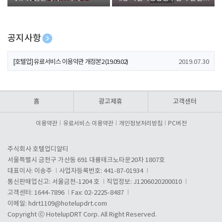
폰 증정
공지사항
[호텔업] 개인정보 처리방침 개정본1 (19.09.02)
2019.07.30
[호텔업] 유료서비스 이용약관 개정본2 (19.09.02)
2019.07.30
[호텔업] 개인정보 처리방침 개정본2 (19.09.02)
2019.07.30
홈
광고제휴
고객센터
이용약관
유료서비스 이용약관
개인정보처리방침
PC버전
주식회사 호텔업디알티
서울특별시 금천구 가산동 691 대륭테크노타운20차 1807호
대표이사: 이송주
사업자등록번호: 441-87-01934
통신판매업신고: 서울금천-1204 호
직업정보: J1206020200010
고객센터: 1644-7896
Fax: 02-2225-8487
이메일:
hdrt1109@hotelupdrt.com
Copyright ⓒ HotelupDRT Corp. All Right Reserved.