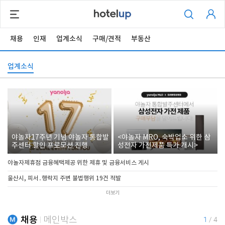
채용
인재
업계소식
구매/견적
부동산
업계소식
야놀자17주년 기념 야놀자 통합발
<야놀자 MRO, 숙박업소 위한 삼
주센터 할인 프로모션 진행
성전자 가전제품 특가 개시>
야놀자제휴점 금융혜택제공 위한 제휴 및 금융서비스 게시
울산시, 피서․행락지 주변 불법행위 19건 적발
더보기
채용
메인박스
1
/
4