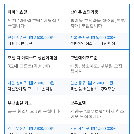
아마레호텔
방이동 호텔라움
인천 *아마레호텔* 베팅삼촌
방이동 호텔라움 청소팀(부부/
구합니다.
자매) 모집합니다.
인천 계양구
월
2,600,000원
서울 송파구
월
5,600,000원
베팅
경력무관
전반적인 청소 업무(객실청소.객실정리)
1년 이상
호텔 디 아티스트 성신여대점
호텔에어포트준
3교대 프론트(격,비,비)
베팅, 청소이모, 부부팀 모집
합니다.
서울 성북구
월
2,900,000원
인천 중구
월
2,500,000원
객실판매 및 고객응대
1년 이상
객실 및 호텔청소
경력무관
부천호텔 키노
보우호텔
급구 청소이모 1명 구합니다.
계양구 *보우호텔* 에서 청소
이모 모집합니다.
경기 부천시
월
2,800,000원
인천 계양구
월
2,500,000원