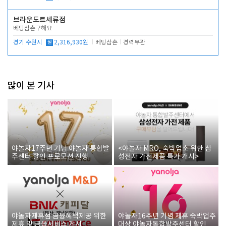
브라운도트세류점
베팅삼촌구해요
경기 수원시
월
2,316,930원
베팅삼촌
경력무관
많이 본 기사
야놀자17주년 기념 야놀자 통합발
<야놀자 MRO, 숙박업소 위한 삼
주센터 할인 프로모션 진행
성전자 가전제품 특가 개시>
야놀자제휴점 금융혜택제공 위한
야놀자16주년 기념 제휴 숙박업주
제휴 및 금융서비스 게시
대상 야놀자통합발주센터 할인쿠