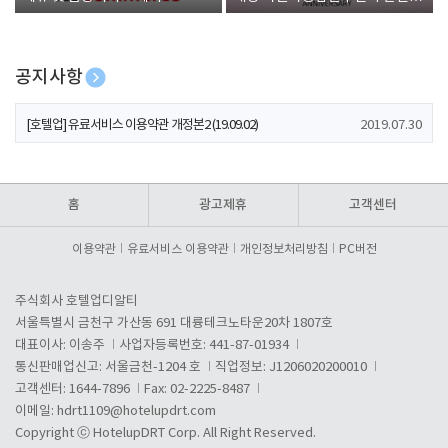
폰 증정
공지사항
[호텔업] 개인정보 처리방침 개정본1 (19.09.02)
2019.07.30
[호텔업] 유료서비스 이용약관 개정본2 (19.09.02)
2019.07.30
[호텔업] 개인정보 처리방침 개정본2 (19.09.02)
2019.07.30
홈
광고제휴
고객센터
이용약관
유료서비스 이용약관
개인정보처리방침
PC버전
주식회사 호텔업디알티
서울특별시 금천구 가산동 691 대륭테크노타운20차 1807호
대표이사: 이송주
사업자등록번호: 441-87-01934
통신판매업신고: 서울금천-1204 호
직업정보: J1206020200010
고객센터: 1644-7896
Fax: 02-2225-8487
이메일:
hdrt1109@hotelupdrt.com
Copyright ⓒ HotelupDRT Corp. All Right Reserved.