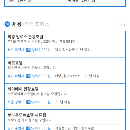
베팅
1년 이상
메이드
1년 이상
채용
메인포커스
1
/
2
의왕 밀로스 관광호텔
주1회 휴무 청소 부부팀, 3교대 당번 모집합니다.
경기 의왕시
월
2,500,000원
객실 청소업무
1년 이상
바로호텔
청소한분..<캐셔 한분>.. 구합니다.
경기 하남시
월
2,600,000원
베팅.,청소<<캐셔 모셔봅니다.
1년 이상
제이베이 관광호텔
수유제이베이호텔에서 청소팀 모집합니다
서울 강북구
월
5,600,000원
1년 이상
브라운도트호텔 세류점
부부또는 자매 청소팀 구합니다.
경기 수원시
월
5,400,000원
객실청소및 베팅
경력무관