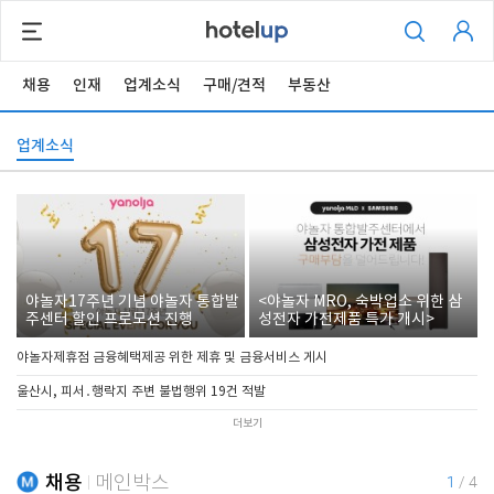
채용
인재
업계소식
구매/견적
부동산
업계소식
야놀자17주년 기념 야놀자 통합발
<야놀자 MRO, 숙박업소 위한 삼
주센터 할인 프로모션 진행
성전자 가전제품 특가 개시>
야놀자제휴점 금융혜택제공 위한 제휴 및 금융서비스 게시
울산시, 피서․행락지 주변 불법행위 19건 적발
더보기
채용
메인박스
1
/
4