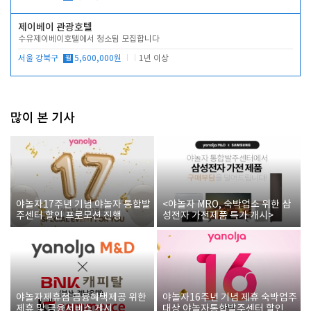
제이베이 관광호텔
수유제이베이호텔에서 청소팀 모집합니다
서울 강북구
월
5,600,000원
1년 이상
많이 본 기사
야놀자17주년 기념 야놀자 통합발
<야놀자 MRO, 숙박업소 위한 삼
주센터 할인 프로모션 진행
성전자 가전제품 특가 개시>
야놀자제휴점 금융혜택제공 위한
야놀자16주년 기념 제휴 숙박업주
제휴 및 금융서비스 게시
대상 야놀자통합발주센터 할인쿠