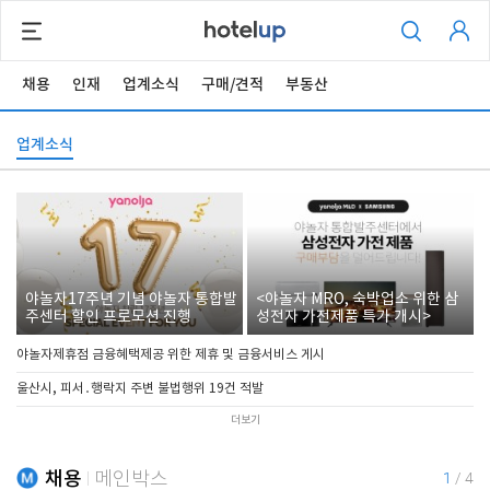
채용
인재
업계소식
구매/견적
부동산
업계소식
야놀자17주년 기념 야놀자 통합발
<야놀자 MRO, 숙박업소 위한 삼
주센터 할인 프로모션 진행
성전자 가전제품 특가 개시>
야놀자제휴점 금융혜택제공 위한 제휴 및 금융서비스 게시
울산시, 피서․행락지 주변 불법행위 19건 적발
더보기
채용
메인박스
1
/
4