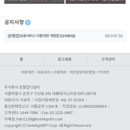
폰 증정
공지사항
[호텔업] 개인정보 처리방침 개정본1 (19.09.02)
2019.07.30
[호텔업] 유료서비스 이용약관 개정본2 (19.09.02)
2019.07.30
[호텔업] 개인정보 처리방침 개정본2 (19.09.02)
2019.07.30
홈
광고제휴
고객센터
이용약관
유료서비스 이용약관
개인정보처리방침
PC버전
주식회사 호텔업디알티
서울특별시 금천구 가산동 691 대륭테크노타운20차 1807호
대표이사: 이송주
사업자등록번호: 441-87-01934
통신판매업신고: 서울금천-1204 호
직업정보: J1206020200010
고객센터: 1644-7896
Fax: 02-2225-8487
이메일:
hdrt1109@hotelupdrt.com
Copyright ⓒ HotelupDRT Corp. All Right Reserved.