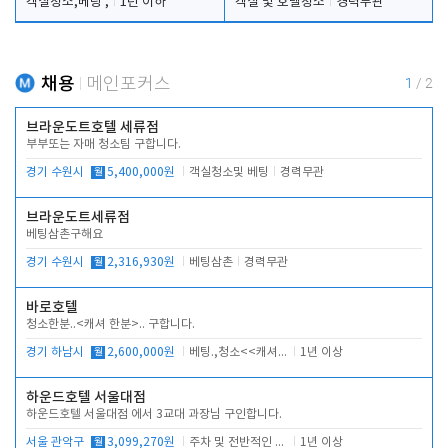
객실청소,베팅 ,
1년 이하
객실 및 호텔청소
경력무관
채용
메인포커스
1
/
2
브라운도트호텔 세류점
부부또는 자매 청소팀 구합니다.
경기 수원시
월
5,400,000원
객실청소및 베팅
경력무관
브라운도트세류점
베팅삼촌구해요
경기 수원시
월
2,316,930원
베팅삼촌
경력무관
바로호텔
청소한분..<캐셔 한분>.. 구합니다.
경기 하남시
월
2,600,000원
베팅.,청소<<캐셔 모셔봅니다.
1년 이상
하운드호텔 서울대점
하운드호텔 서울대점 에서 3교대 과장님 구인합니다.
서울 관악구
월
3,099,270원
주차 및 전반적인 당번업무
1년 이상