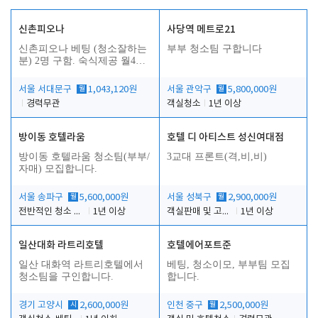
신촌피오나
사당역 메트로21
신촌피오나 베팅 (청소잘하는
부부 청소팀 구합니다
분) 2명 구함. 숙식제공 월4회
휴무
서울 서대문구
월
1,043,120원
서울 관악구
월
5,800,000원
경력무관
객실청소
1년 이상
방이동 호텔라움
호텔 디 아티스트 성신여대점
방이동 호텔라움 청소팀(부부/
3교대 프론트(격,비,비)
자매) 모집합니다.
서울 송파구
월
5,600,000원
서울 성북구
월
2,900,000원
전반적인 청소 업무(객실청소.객실정리)
1년 이상
객실판매 및 고객응대
1년 이상
일산대화 라트리호텔
호텔에어포트준
일산 대화역 라트리호텔에서
베팅, 청소이모, 부부팀 모집
청소팀을 구인합니다.
합니다.
경기 고양시
시
2,600,000원
인천 중구
월
2,500,000원