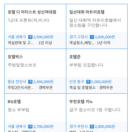
호텔 디 아티스트 성신여대점
일산대화 라트리호텔
3교대 프론트(격,비,비)
일산 대화역 라트리호텔에서
청소팀을 구인합니다.
서울 성북구
월
2,900,000원
경기 고양시
시
2,600,000원
객실판매 및 고객응대
1년 이상
객실청소,베팅 ,
1년 이하
호텔박스
호텔준
주방및청소보조
부부팀 모집합니다.
충남 천안시
월
2,400,000원
인천 중구
월
5,000,000원
주방2인식사준비및청소린렌보조
경력무관
객실 및 호텔청소
경력무관
RG호텔
부천호텔 키노
청소 부부팀
급구 청소이모 1명 구합니다.
서울 성북구
월
2,700,000원
경기 부천시
월
2,800,000원