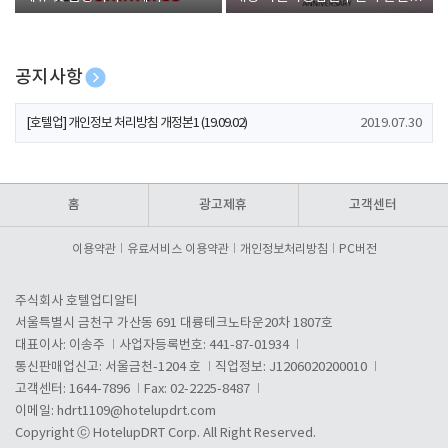
폰 증정
공지사항
[호텔업] 개인정보 처리방침 개정본1 (19.09.02)
2019.07.30
[호텔업] 유료서비스 이용약관 개정본2 (19.09.02)
2019.07.30
[호텔업] 개인정보 처리방침 개정본2 (19.09.02)
2019.07.30
홈
광고제휴
고객센터
이용약관
유료서비스 이용약관
개인정보처리방침
PC버전
주식회사 호텔업디알티
서울특별시 금천구 가산동 691 대륭테크노타운20차 1807호
대표이사: 이송주
사업자등록번호: 441-87-01934
통신판매업신고: 서울금천-1204 호
직업정보: J1206020200010
고객센터: 1644-7896
Fax: 02-2225-8487
이메일:
hdrt1109@hotelupdrt.com
Copyright ⓒ HotelupDRT Corp. All Right Reserved.