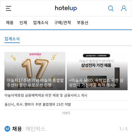
채용
인재
업계소식
구매/견적
부동산
업계소식
야놀자17주년 기념 야놀자 통합발
<야놀자 MRO, 숙박업소 위한 삼
주센터 할인 프로모션 진행
성전자 가전제품 특가 개시>
야놀자제휴점 금융혜택제공 위한 제휴 및 금융서비스 게시
울산시, 피서․행락지 주변 불법행위 19건 적발
더보기
채용
메인박스
1
/
5