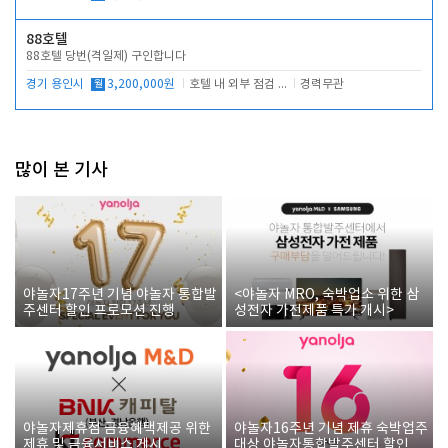
88호텔
88호텔 당번(격일제) 구인합니다
경기 용인시
월
3,200,000원
호텔 내 외부 점검 및 프런트 운영
경력무관
많이 본 기사
야놀자17주년 기념 야놀자 통합발
<야놀자 MRO, 숙박업소 위한 삼
주센터 할인 프로모션 진행
성전자 가전제품 특가 개시>
야놀자제휴점 금융혜택제공 위한
야놀자16주년 기념 제휴 숙박업주
제휴 및 금융서비스 게시
대상 야놀자통합발주센터 할인쿠