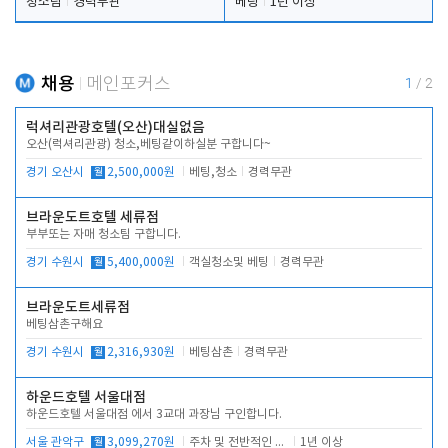
청소팀
경력무관
베팅
1년 이상
채용
메인포커스
1
/
2
럭셔리관광호텔(오산)대실없음
오산(럭셔리관광) 청소,베팅같이하실분 구합니다~
경기 오산시
월
2,500,000원
베팅,청소
경력무관
브라운도트호텔 세류점
부부또는 자매 청소팀 구합니다.
경기 수원시
월
5,400,000원
객실청소및 베팅
경력무관
브라운도트세류점
베팅삼촌구해요
경기 수원시
월
2,316,930원
베팅삼촌
경력무관
하운드호텔 서울대점
하운드호텔 서울대점 에서 3교대 과장님 구인합니다.
서울 관악구
월
3,099,270원
주차 및 전반적인 당번업무
1년 이상