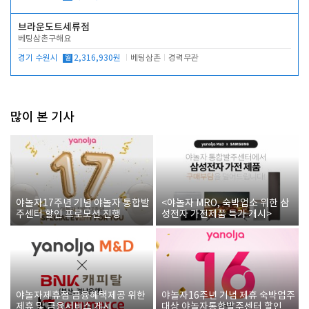
브라운도트세류점
베팅삼촌구해요
경기 수원시
월
2,316,930원
베팅삼촌
경력무관
많이 본 기사
야놀자17주년 기념 야놀자 통합발
<야놀자 MRO, 숙박업소 위한 삼
주센터 할인 프로모션 진행
성전자 가전제품 특가 개시>
야놀자제휴점 금융혜택제공 위한
야놀자16주년 기념 제휴 숙박업주
제휴 및 금융서비스 게시
대상 야놀자통합발주센터 할인쿠