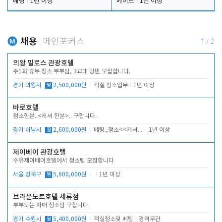
베팅
1년 이상
메이드
1년 이상
채용
메인포커스
1
/
2
의왕 밀로스 관광호텔
주1회 휴무 청소 부부팀, 3교대 당번 모집합니다.
경기 의왕시
월
2,500,000원
객실 청소업무
1년 이상
바로호텔
청소한분..<캐셔 한분>.. 구합니다.
경기 하남시
월
2,600,000원
베팅.,청소<<캐셔 모셔봅니다.
1년 이상
제이베이 관광호텔
수유제이베이호텔에서 청소팀 모집합니다
서울 강북구
월
5,600,000원
1년 이상
브라운도트호텔 세류점
부부또는 자매 청소팀 구합니다.
경기 수원시
월
5,400,000원
객실청소및 베팅
경력무관