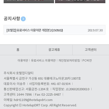
폰 증정
공지사항
[호텔업] 개인정보 처리방침 개정본1 (19.09.02)
2019.07.30
[호텔업] 유료서비스 이용약관 개정본2 (19.09.02)
2019.07.30
[호텔업] 개인정보 처리방침 개정본2 (19.09.02)
2019.07.30
홈
광고제휴
고객센터
이용약관
유료서비스 이용약관
개인정보처리방침
PC버전
주식회사 호텔업디알티
서울특별시 금천구 가산동 691 대륭테크노타운20차 1807호
대표이사: 이송주
사업자등록번호: 441-87-01934
통신판매업신고: 서울금천-1204 호
직업정보: J1206020200010
고객센터: 1644-7896
Fax: 02-2225-8487
이메일:
hdrt1109@hotelupdrt.com
Copyright ⓒ HotelupDRT Corp. All Right Reserved.