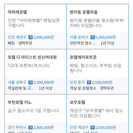
아마레호텔
방이동 호텔라움
인천 *아마레호텔* 베팅삼촌
방이동 호텔라움 청소팀(부부/
구합니다.
자매) 모집합니다.
인천 계양구
월
2,600,000원
서울 송파구
월
5,600,000원
베팅
경력무관
전반적인 청소 업무(객실청소.객실정리)
1년 이상
호텔 디 아티스트 성신여대점
호텔에어포트준
3교대 프론트(격,비,비)
베팅, 청소이모, 부부팀 모집
합니다.
서울 성북구
월
2,900,000원
인천 중구
월
2,500,000원
객실판매 및 고객응대
1년 이상
객실 및 호텔청소
경력무관
부천호텔 키노
보우호텔
급구 청소이모 1명 구합니다.
계양구 *보우호텔* 에서 청소
이모 모집합니다.
경기 부천시
월
2,800,000원
인천 계양구
월
2,500,000원