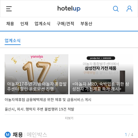
채용
인재
업계소식
구매/견적
부동산
업계소식
야놀자17주년 기념 야놀자 통합발
<야놀자 MRO, 숙박업소 위한 삼
주센터 할인 프로모션 진행
성전자 가전제품 특가 개시>
야놀자제휴점 금융혜택제공 위한 제휴 및 금융서비스 게시
울산시, 피서․행락지 주변 불법행위 19건 적발
더보기
채용
메인박스
1
/
4