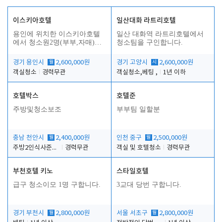
이스키아호텔
일산대화 라트리호텔
용인에 위치한 이스키아호텔
일산 대화역 라트리호텔에서
에서 청소원2명(부부,자매)을
청소팀을 구인합니다.
모집합니다..
경기 용인시
월
2,600,000원
경기 고양시
시
2,600,000원
객실청소
경력무관
객실청소,베팅 ,
1년 이하
호텔박스
호텔준
주방및청소보조
부부팀 일할분
충남 천안시
월
2,400,000원
인천 중구
월
2,500,000원
주방2인식사준비및청소린렌보조
경력무관
객실 및 호텔청소
경력무관
부천호텔 키노
스타일호텔
급구 청소이모 1명 구합니다.
3교대 당번 구합니다.
경기 부천시
월
2,800,000원
서울 서초구
월
2,800,000원