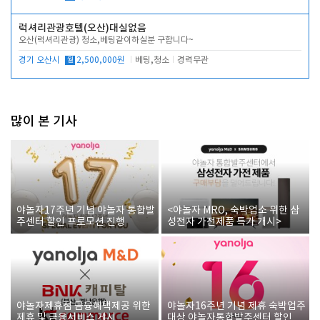
럭셔리관광호텔(오산)대실없음
오산(럭셔리관광) 청소,베팅같이하실분 구합니다~
경기 오산시
월
2,500,000원
베팅,청소
경력무관
많이 본 기사
야놀자17주년 기념 야놀자 통합발
<야놀자 MRO, 숙박업소 위한 삼
주센터 할인 프로모션 진행
성전자 가전제품 특가 개시>
야놀자제휴점 금융혜택제공 위한
야놀자16주년 기념 제휴 숙박업주
제휴 및 금융서비스 게시
대상 야놀자통합발주센터 할인쿠