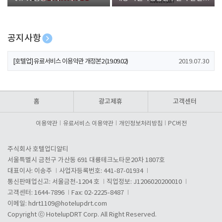
폰 증정
공지사항
[호텔업] 개인정보 처리방침 개정본1 (19.09.02)
2019.07.30
[호텔업] 유료서비스 이용약관 개정본2 (19.09.02)
2019.07.30
[호텔업] 개인정보 처리방침 개정본2 (19.09.02)
2019.07.30
홈
광고제휴
고객센터
이용약관
유료서비스 이용약관
개인정보처리방침
PC버전
주식회사 호텔업디알티
서울특별시 금천구 가산동 691 대륭테크노타운20차 1807호
대표이사: 이송주
사업자등록번호: 441-87-01934
통신판매업신고: 서울금천-1204 호
직업정보: J1206020200010
고객센터: 1644-7896
Fax: 02-2225-8487
이메일:
hdrt1109@hotelupdrt.com
Copyright ⓒ HotelupDRT Corp. All Right Reserved.