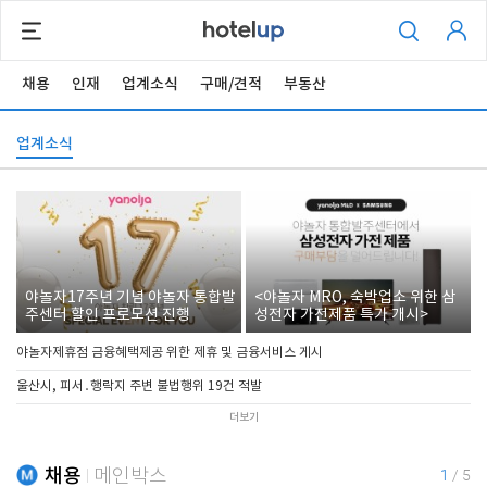
채용
인재
업계소식
구매/견적
부동산
업계소식
야놀자17주년 기념 야놀자 통합발
<야놀자 MRO, 숙박업소 위한 삼
주센터 할인 프로모션 진행
성전자 가전제품 특가 개시>
야놀자제휴점 금융혜택제공 위한 제휴 및 금융서비스 게시
울산시, 피서․행락지 주변 불법행위 19건 적발
더보기
채용
메인박스
1
/
5