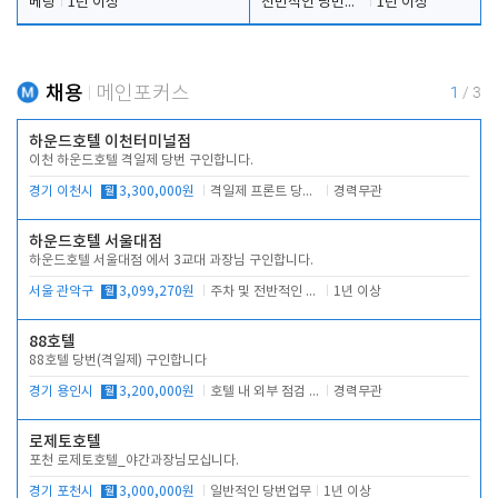
베팅
1년 이상
전반적인 당번업무
1년 이상
채용
메인포커스
1
/
3
하운드호텔 이천터미널점
이천 하운드호텔 격일제 당번 구인합니다.
경기 이천시
월
3,300,000원
격일제 프론트 당번 업무로 주차 및 객실 점검
경력무관
하운드호텔 서울대점
하운드호텔 서울대점 에서 3교대 과장님 구인합니다.
서울 관악구
월
3,099,270원
주차 및 전반적인 당번업무
1년 이상
88호텔
88호텔 당번(격일제) 구인합니다
경기 용인시
월
3,200,000원
호텔 내 외부 점검 및 프런트 운영
경력무관
로제토호텔
포천 로제토호텔_야간과장님모십니다.
경기 포천시
월
3,000,000원
일반적인 당번업무
1년 이상