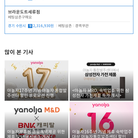
브라운도트세류점
베팅삼촌구해요
경기 수원시
월
2,316,930원
베팅삼촌
경력무관
많이 본 기사
야놀자17주년 기념 야놀자 통합발
<야놀자 MRO, 숙박업소 위한 삼
주센터 할인 프로모션 진행
성전자 가전제품 특가 개시>
야놀자제휴점 금융혜택제공 위한
야놀자16주년 기념 제휴 숙박업주
제휴 및 금융서비스 게시
대상 야놀자통합발주센터 할인쿠