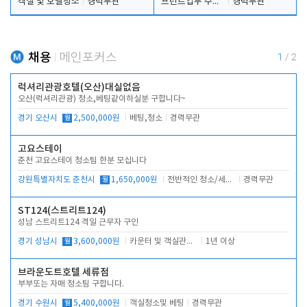
객실 및 호텔청소
경력무관
프런트업무 주간, 야간
경력무관
채용
메인포커스
1
/
2
럭셔리관광호텔(오산)대실없음
오산(럭셔리관광) 청소,베팅같이하실분 구합니다~
경기 오산시
월
2,500,000원
베팅,청소
경력무관
고요스테이
춘천 고요스테이 청소팀 한분 모십니다
강원특별자치도 춘천시
월
1,650,000원
전반적인 청소/세탁업무
경력무관
ST124(스트리트124)
성남 스트리트124 격일 근무자 구인
경기 성남시
월
3,600,000원
카운터 및 객실관리 전반
1년 이상
브라운도트호텔 세류점
부부또는 자매 청소팀 구합니다.
경기 수원시
월
5,400,000원
객실청소및 베팅
경력무관