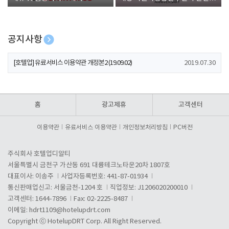
폰 증정
공지사항
[호텔업] 개인정보 처리방침 개정본1 (19.09.02)
2019.07.30
[호텔업] 유료서비스 이용약관 개정본2 (19.09.02)
2019.07.30
[호텔업] 개인정보 처리방침 개정본2 (19.09.02)
2019.07.30
홈
광고제휴
고객센터
이용약관
유료서비스 이용약관
개인정보처리방침
PC버전
주식회사 호텔업디알티
서울특별시 금천구 가산동 691 대륭테크노타운20차 1807호
대표이사: 이송주
사업자등록번호: 441-87-01934
통신판매업신고: 서울금천-1204 호
직업정보: J1206020200010
고객센터: 1644-7896
Fax: 02-2225-8487
이메일:
hdrt1109@hotelupdrt.com
Copyright ⓒ HotelupDRT Corp. All Right Reserved.