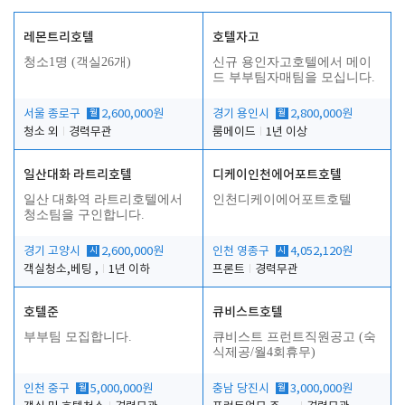
레몬트리호텔
호텔자고
청소1명 (객실26개)
신규 용인자고호텔에서 메이
드 부부팀자매팀을 모십니다.
서울 종로구
월
2,600,000원
경기 용인시
월
2,800,000원
청소 외
경력무관
룸메이드
1년 이상
일산대화 라트리호텔
디케이인천에어포트호텔
일산 대화역 라트리호텔에서
인천디케이에어포트호텔
청소팀을 구인합니다.
경기 고양시
시
2,600,000원
인천 영종구
시
4,052,120원
객실청소,베팅 ,
1년 이하
프론트
경력무관
호텔준
큐비스트호텔
부부팀 모집합니다.
큐비스트 프런트직원공고 (숙
식제공/월4회휴무)
인천 중구
월
5,000,000원
충남 당진시
월
3,000,000원