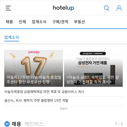
채용
인재
업계소식
구매/견적
부동산
업계소식
야놀자17주년 기념 야놀자 통합발
<야놀자 MRO, 숙박업소 위한 삼
주센터 할인 프로모션 진행
성전자 가전제품 특가 개시>
야놀자제휴점 금융혜택제공 위한 제휴 및 금융서비스 게시
울산시, 피서․행락지 주변 불법행위 19건 적발
더보기
채용
메인박스
1
/
5