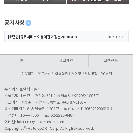
폰 증정
공지사항
[호텔업] 개인정보 처리방침 개정본1 (19.09.02)
2019.07.30
[호텔업] 유료서비스 이용약관 개정본2 (19.09.02)
2019.07.30
[호텔업] 개인정보 처리방침 개정본2 (19.09.02)
2019.07.30
홈
광고제휴
고객센터
이용약관
유료서비스 이용약관
개인정보처리방침
PC버전
주식회사 호텔업디알티
서울특별시 금천구 가산동 691 대륭테크노타운20차 1807호
대표이사: 이송주
사업자등록번호: 441-87-01934
통신판매업신고: 서울금천-1204 호
직업정보: J1206020200010
고객센터: 1644-7896
Fax: 02-2225-8487
이메일:
hdrt1109@hotelupdrt.com
Copyright ⓒ HotelupDRT Corp. All Right Reserved.