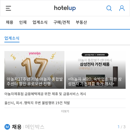
채용
인재
업계소식
구매/견적
부동산
업계소식
야놀자17주년 기념 야놀자 통합발
<야놀자 MRO, 숙박업소 위한 삼
주센터 할인 프로모션 진행
성전자 가전제품 특가 개시>
야놀자제휴점 금융혜택제공 위한 제휴 및 금융서비스 게시
울산시, 피서․행락지 주변 불법행위 19건 적발
더보기
채용
메인박스
1
/
3