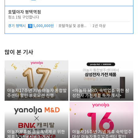
호텔야자 평택역점
청소 1팀 구인합니다
경기 평택시
월
5,000,000원
호텔객실 및 공용시설 청소 관리
1년 이상
많이 본 기사
야놀자17주년 기념 야놀자 통합발
<야놀자 MRO, 숙박업소 위한 삼
주센터 할인 프로모션 진행
성전자 가전제품 특가 개시>
야놀자제휴점 금융혜택제공 위한
야놀자16주년 기념 제휴 숙박업주
제휴 및 금융서비스 게시
대상 야놀자통합발주센터 할인쿠