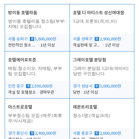
방이동 호텔라움
호텔 디 아티스트 성신여대점
방이동 호텔라움 청소팀(부부/
3교대 프론트(격,비,비)
자매) 모집합니다.
서울 송파구
월
5,600,000원
서울 성북구
월
2,900,000원
전반적인 청소 업무(객실청소.객실정리)
1년 이상
객실판매 및 고객응대
1년 이상
호텔에어포트준
그레이호텔 분당점
베팅,청소이모, 자매팀, 부부
그레이 분당점 3교대(격비비)
팀 모집합니다.
당번 구인합니다.
인천 중구
월
2,500,000원
경기 성남시
월
3,000,000원
객실 및 호텔청소
경력무관
당번
1년 이상
아스트로호텔
레몬트리호텔
부부청소팀 모집 (매주1회휴
청소1명 (객실26개)
무/식사제공)
경기 용인시
월
2,400,000원
서울 종로구
월
2,600,000원