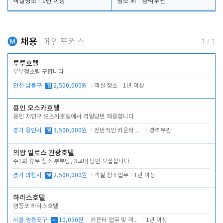
객실청소
1년 이상
청소 외
경력무관
채용
메인포커스
1
/
1
루루호텔
부부청소팀 구합니다
인천 남동구
월
2,500,000원
객실 청소
1년 이상
용인 오스카호텔
용인 처인구 오스카호텔에서 격일당번 채용합니다
경기 용인시
월
3,500,000원
전반적인 카운터 업무
경력무관
의왕 밀로스 관광호텔
주1회 휴무 청소 부부팀, 3교대 당번 모집합니다.
경기 의왕시
월
2,500,000원
객실 청소업무
1년 이상
하라스호텔
영등포 하라스호텔
서울 영등포구
시
10,030원
카운터 업무 및 객실관리(청소상태 확인, 객실판매)
1년 이상