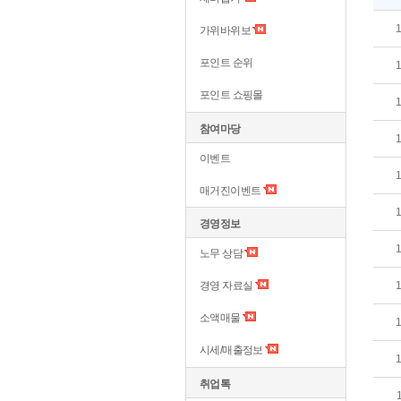
가위바위보
포인트 순위
포인트 쇼핑몰
참여마당
이벤트
매거진이벤트
경영정보
노무 상담
경영 자료실
소액매물
시세/매출정보
취업톡