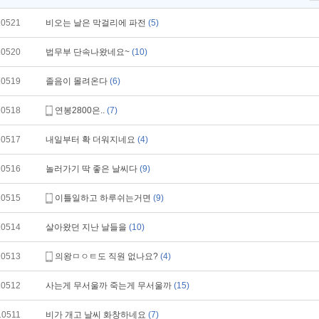
10521
비오는 날은 막걸리에 파전
(5)
10520
법무부 단속나왔네요~
(10)
10519
졸음이 몰려온다
(6)
10518
연봉2800은..
(7)
10517
내일부터 확 더워지네요
(4)
10516
놀러가기 딱 좋은 날씨다
(9)
10515
이틀일하고 하루쉬는거면
(9)
10514
살아왔던 지난 날들을
(10)
10513
의왕ㅁㅇㅌ도 직원 없나요?
(4)
10512
사는게 무서울까 죽는게 무서울까
(15)
10511
비가 개고 날씨 화창하네요
(7)