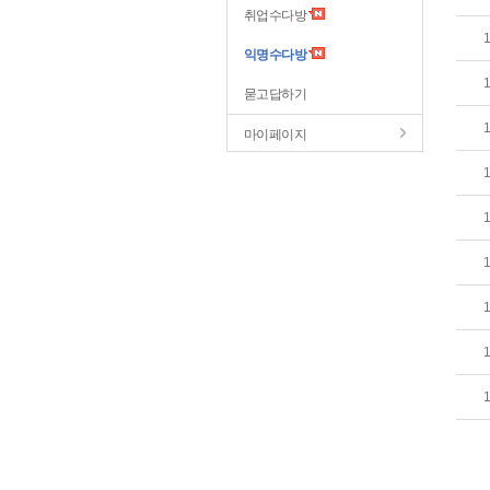
취업수다방
익명수다방
묻고답하기
마이페이지