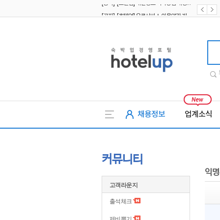
[공지] [호텔업] 유료서비스 이용약관 개정본2 (19.09.02)
[공지] [호텔업] 개인정보 처리방침 개정본2 (19.09.02)
호텔업
채용정보
업계소식
커뮤니티
익명
고객라운지
출석체크
제비뽑기