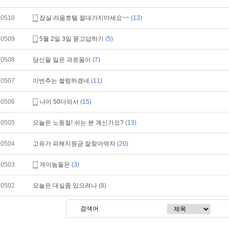
10510
잠실 라움호텔 절대가지마세요~~
(13)
10509
5월 2일 3일 묻고답하기
(5)
10508
당신을 잃은 괴로움이
(7)
10507
이번주는 썰렁하겠네
(11)
10506
나이 50다되서
(15)
10505
오늘은 노동절! 쉬는 분 계신가요?
(13)
10504
고유가 피해지원금 잘찾아먹자
(20)
10503
게이놈들은
(3)
10502
오늘은 대실좀 있으려나
(8)