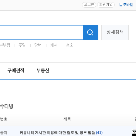
로그인
회원가입
모바일
로고
상세검색
부부팀
주말
당번
캐셔
청소
구매견적
부동산
수다방
번호
제목
공지
커뮤니티 게시판 이용에 대한 협조 및 당부 말씀
(41)