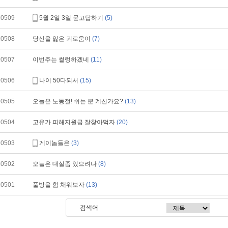
10509
5월 2일 3일 묻고답하기
(5)
10508
당신을 잃은 괴로움이
(7)
10507
이번주는 썰렁하겠네
(11)
10506
나이 50다되서
(15)
10505
오늘은 노동절! 쉬는 분 계신가요?
(13)
10504
고유가 피해지원금 잘찾아먹자
(20)
10503
게이놈들은
(3)
10502
오늘은 대실좀 있으려나
(8)
10501
풀방을 함 채워보자
(13)