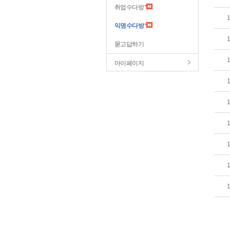
취업수다방
익명수다방
묻고답하기
마이페이지