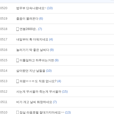
10520
법무부 단속나왔네요~
(10)
10519
졸음이 몰려온다
(6)
10518
연봉2800은..
(7)
10517
내일부터 확 더워지네요
(4)
10516
놀러가기 딱 좋은 날씨다
(9)
10515
이틀일하고 하루쉬는거면
(9)
10514
살아왔던 지난 날들을
(10)
10513
의왕ㅁㅇㅌ도 직원 없나요?
(4)
10512
사는게 무서울까 죽는게 무서울까
(15)
10511
비가 개고 날씨 화창하네요
(7)
10510
잠실 라움호텔 절대가지마세요~~
(13)