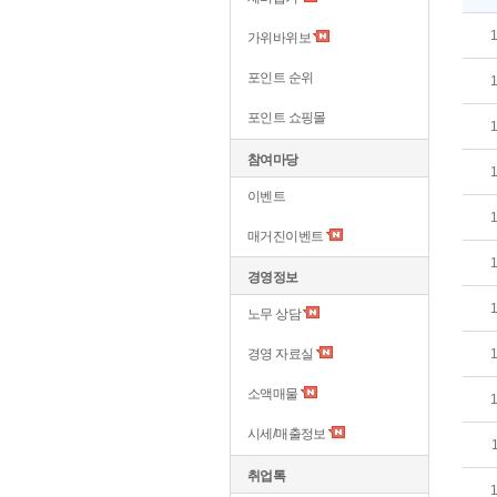
가위바위보
포인트 순위
포인트 쇼핑몰
참여마당
이벤트
매거진이벤트
경영정보
노무 상담
경영 자료실
소액매물
시세/매출정보
취업톡