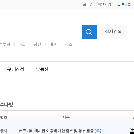
로그인
회원가입
모바일
로고
상세검색
부부팀
주말
당번
캐셔
청소
구매견적
부동산
수다방
번호
제목
공지
커뮤니티 게시판 이용에 대한 협조 및 당부 말씀
(41)