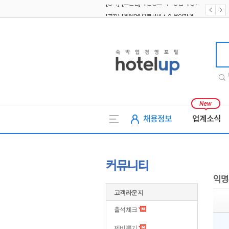
[공지] [호텔업] 유료서비스 이용약관 개정본2 (19.09.02)
[공지] [호텔업] 개인정보 처리방침 개정본2 (19.09.02)
호텔업
채용정보
업계소식
커뮤니티
익명
고객라운지
출석체크
제비뽑기