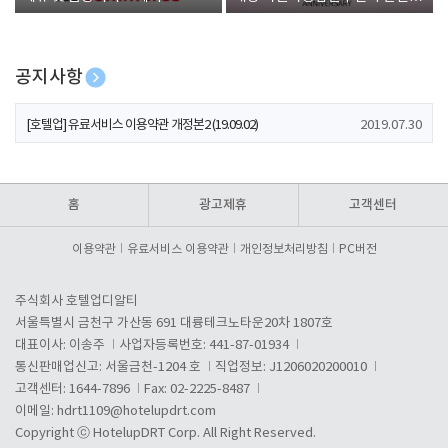
폰 증정
공지사항
[호텔업] 개인정보 처리방침 개정본1 (19.09.02)
2019.07.30
[호텔업] 유료서비스 이용약관 개정본2 (19.09.02)
2019.07.30
[호텔업] 개인정보 처리방침 개정본2 (19.09.02)
2019.07.30
홈
광고제휴
고객센터
이용약관
유료서비스 이용약관
개인정보처리방침
PC버전
주식회사 호텔업디알티
서울특별시 금천구 가산동 691 대륭테크노타운20차 1807호
대표이사: 이송주
사업자등록번호: 441-87-01934
통신판매업신고: 서울금천-1204 호
직업정보: J1206020200010
고객센터: 1644-7896
Fax: 02-2225-8487
이메일:
hdrt1109@hotelupdrt.com
Copyright ⓒ HotelupDRT Corp. All Right Reserved.