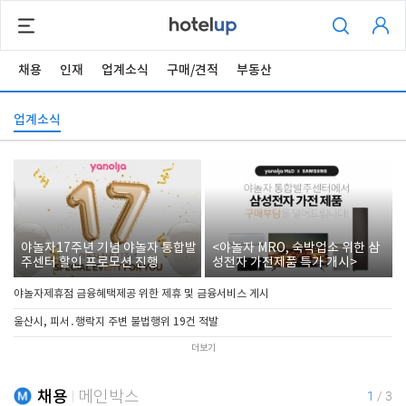
채용
인재
업계소식
구매/견적
부동산
업계소식
야놀자17주년 기념 야놀자 통합발
<야놀자 MRO, 숙박업소 위한 삼
주센터 할인 프로모션 진행
성전자 가전제품 특가 개시>
야놀자제휴점 금융혜택제공 위한 제휴 및 금융서비스 게시
울산시, 피서․행락지 주변 불법행위 19건 적발
더보기
채용
메인박스
1
/
3