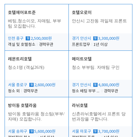
호텔에어포트준
호텔오로이
베팅,청소이모, 자매팀, 부부
안산시 고잔동 격일제 프론트
팀 모집합니다.
인천 중구
월
2,500,000원
경기 안산시
월
3,300,000원
객실 및 호텔청소
경력무관
프론트업무
1년 이상
레몬트리호텔
메이트모텔
청소1명 (객실26개)
청소 부부팀. 자매팀 구인
서울 종로구
월
2,600,000원
경기 안산시
월
4,800,000원
청소 외
경력무관
청소 배팅 부부 구합니다
경력무관
방이동 호텔라움
라뉘호텔
방이동 호텔라움 청소팀(부부/
신촌라뉘호텔에서 프론트 당
자매) 모집합니다.
번과장을 구합니다.
서울 송파구
월
5,600,000원
서울 마포구
월
3,700,000원