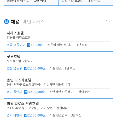
전반적인 청소 업무(객실청소.객실정리)
1년 이상
전반적인 프론트 당번업무
1년 이상
채용
메인포커스
1
/
1
하라스호텔
영등포 하라스호텔
서울 영등포구
시
10,030원
카운터 업무 및 객실관리(청소상태 확인, 객실판매)
1년 이상
루루호텔
부부청소팀 구합니다
인천 남동구
월
2,500,000원
객실 청소
1년 이상
용인 오스카호텔
용인 처인구 오스카호텔에서 격일당번 채용합니다
경기 용인시
월
3,500,000원
전반적인 카운터 업무
경력무관
의왕 밀로스 관광호텔
주1회 휴무 청소 부부팀, 3교대 당번 모집합니다.
경기 의왕시
월
2,500,000원
객실 청소업무
1년 이상