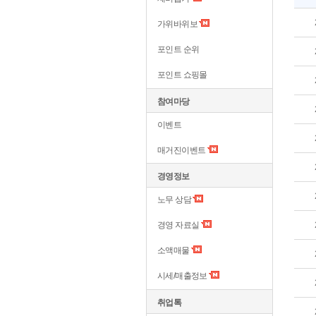
가위바위보
포인트 순위
포인트 쇼핑몰
참여마당
이벤트
매거진이벤트
경영정보
노무 상담
경영 자료실
소액매물
시세/매출정보
취업톡