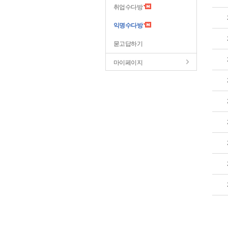
취업수다방
익명수다방
묻고답하기
마이페이지