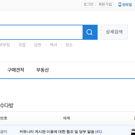
로그인
회원가입
모바일
로고
상세검색
부부팀
주말
당번
캐셔
청소
구매견적
부동산
수다방
번호
제목
공지
커뮤니티 게시판 이용에 대한 협조 및 당부 말씀
(41)