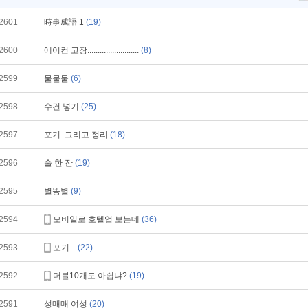
2601
時事成語 1
(19)
2600
에어컨 고장.........................
(8)
2599
물물물
(6)
2598
수건 넣기
(25)
2597
포기..그리고 정리
(18)
2596
술 한 잔
(19)
2595
별똥별
(9)
2594
모비일로 호텔업 보는데
(36)
2593
포기...
(22)
2592
더블10개도 아쉽냐?
(19)
2591
성매매 여성
(20)