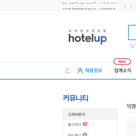
[공지] [호텔업] 유료서비스 이용약관 개정본2 (19.09.02)
[공지] [호텔업] 개인정보 처리방침 개정본2 (19.09.02)
호텔업
채용정보
업계소식
커뮤니티
익명
고객라운지
출석체크
제비뽑기