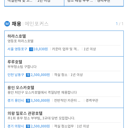
객실판매 및 고객응대
1년 이상
청소 배팅 부부 구합니다
경력무관
채용
메인포커스
1
/
1
하라스호텔
영등포 하라스호텔
서울 영등포구
시
10,030원
카운터 업무 및 객실관리(청소상태 확인, 객실판매)
1년 이상
루루호텔
부부청소팀 구합니다
인천 남동구
월
2,500,000원
객실 청소
1년 이상
용인 오스카호텔
용인 처인구 오스카호텔에서 격일당번 채용합니다
경기 용인시
월
3,500,000원
전반적인 카운터 업무
경력무관
의왕 밀로스 관광호텔
주1회 휴무 청소 부부팀, 3교대 당번 모집합니다.
경기 의왕시
월
2,500,000원
객실 청소업무
1년 이상