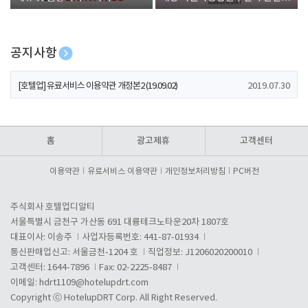
폰 증정
공지사항
[호텔업] 개인정보 처리방침 개정본1 (19.09.02)
2019.07.30
[호텔업] 유료서비스 이용약관 개정본2 (19.09.02)
2019.07.30
[호텔업] 개인정보 처리방침 개정본2 (19.09.02)
2019.07.30
홈
광고제휴
고객센터
이용약관
유료서비스 이용약관
개인정보처리방침
PC버전
주식회사 호텔업디알티
서울특별시 금천구 가산동 691 대륭테크노타운20차 1807호
대표이사: 이송주
사업자등록번호: 441-87-01934
통신판매업신고: 서울금천-1204 호
직업정보: J1206020200010
고객센터: 1644-7896
Fax: 02-2225-8487
이메일:
hdrt1109@hotelupdrt.com
Copyright ⓒ HotelupDRT Corp. All Right Reserved.