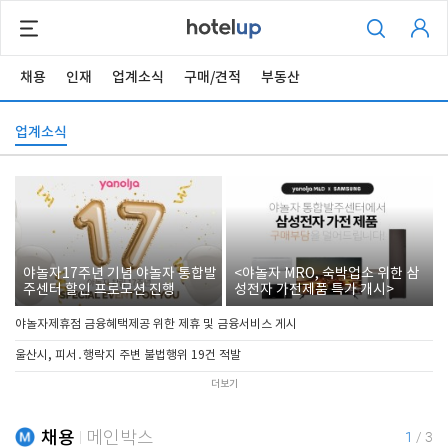
채용
인재
업계소식
구매/견적
부동산
업계소식
야놀자17주년 기념 야놀자 통합발
<야놀자 MRO, 숙박업소 위한 삼
주센터 할인 프로모션 진행
성전자 가전제품 특가 개시>
야놀자제휴점 금융혜택제공 위한 제휴 및 금융서비스 게시
울산시, 피서․행락지 주변 불법행위 19건 적발
더보기
채용
메인박스
1
/
3