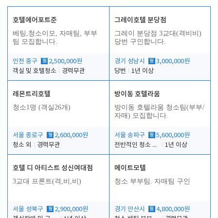
호텔에어포트준
그레이호텔 분당점
베팅,청소이모, 자매팀, 부부
그레이 분당점 3교대(격비비)
팀 모집합니다.
당번 구인합니다.
인천 중구
월
2,500,000원
경기 성남시
월
3,000,000원
객실 및 호텔청소
경력무관
당번
1년 이상
레몬트리호텔
방이동 호텔라움
청소1명 (객실26개)
방이동 호텔라움 청소팀(부부/
자매) 모집합니다.
서울 종로구
월
2,600,000원
서울 송파구
월
5,600,000원
청소 외
경력무관
전반적인 청소 업무(객실청소.객실정리)
1년 이상
호텔 디 아티스트 성신여대점
메이트모텔
3교대 프론트(격,비,비)
청소 부부팀. 자매팀 구인
서울 성북구
월
2,900,000원
경기 안산시
월
4,800,000원