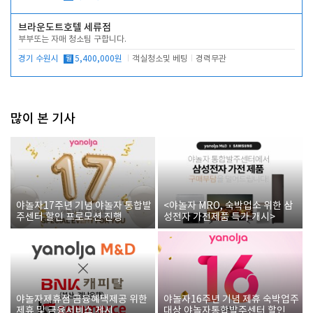
브라운도트호텔 세류점
부부또는 자매 청소팀 구합니다.
경기 수원시
월
5,400,000원
객실청소및 베팅
경력무관
많이 본 기사
야놀자17주년 기념 야놀자 통합발
<야놀자 MRO, 숙박업소 위한 삼
주센터 할인 프로모션 진행
성전자 가전제품 특가 개시>
야놀자제휴점 금융혜택제공 위한
야놀자16주년 기념 제휴 숙박업주
제휴 및 금융서비스 게시
대상 야놀자통합발주센터 할인쿠