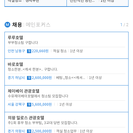
객실청소
경력무관
전반적인 당번업무
1년 이상
채용
메인포커스
1
/
2
루루호텔
부부청소팀 구합니다
인천 남동구
월
220,660원
객실 청소
1년 이상
바로호텔
청소한분..<캐셔 한분>.. 구합니다.
경기 하남시
월
2,600,000원
베팅.,청소<<캐셔 모셔봅니다.
1년 이상
제이베이 관광호텔
수유제이베이호텔에서 청소팀 모집합니다
서울 강북구
월
5,600,000원
1년 이상
의왕 밀로스 관광호텔
주1회 휴무 청소 부부팀, 3교대 당번 모집합니다.
경기 의왕시
월
2,500,000원
객실 청소업무
1년 이상