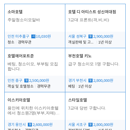
소마호텔
호텔 디 아티스트 성신여대점
주말청소이모알바
3교대 프론트(격,비,비)
인천 미추홀구
시
10,030원
서울 성북구
월
2,900,000원
청소
경력무관
객실판매 및 고객응대
1년 이상
호텔에어포트준
부천호텔 키노
베팅, 청소이모, 부부팀 모집
급구 청소이모 1명 구합니다.
합니다.
인천 중구
월
2,500,000원
경기 부천시
월
2,800,000원
객실 및 호텔청소
경력무관
베팅
1년 이상
이스키아호텔
스타일호텔
용인에 위치한 이스키아호텔
3교대 당번 구합니다.
에서 청소원2명(부부,자매)을
모집합니다..
경기 용인시
월
2,600,000원
서울 서초구
월
2,800,000원