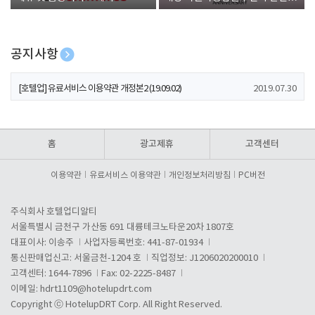
폰 증정
공지사항
[호텔업] 개인정보 처리방침 개정본1 (19.09.02)
2019.07.30
[호텔업] 유료서비스 이용약관 개정본2 (19.09.02)
2019.07.30
[호텔업] 개인정보 처리방침 개정본2 (19.09.02)
2019.07.30
홈
광고제휴
고객센터
이용약관
유료서비스 이용약관
개인정보처리방침
PC버전
주식회사 호텔업디알티
서울특별시 금천구 가산동 691 대륭테크노타운20차 1807호
대표이사: 이송주
사업자등록번호: 441-87-01934
통신판매업신고: 서울금천-1204 호
직업정보: J1206020200010
고객센터: 1644-7896
Fax: 02-2225-8487
이메일:
hdrt1109@hotelupdrt.com
Copyright ⓒ HotelupDRT Corp. All Right Reserved.