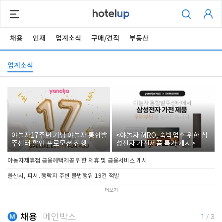
채용
인재
업계소식
구매/견적
부동산
업계소식
야놀자17주년 기념 야놀자 통합발
<야놀자 MRO, 숙박업소 위한 삼
주센터 할인 프로모션 진행
성전자 가전제품 특가 개시>
야놀자제휴점 금융혜택제공 위한 제휴 및 금융서비스 게시
울산시, 피서․행락지 주변 불법행위 19건 적발
더보기
채용
메인박스
1
/
3