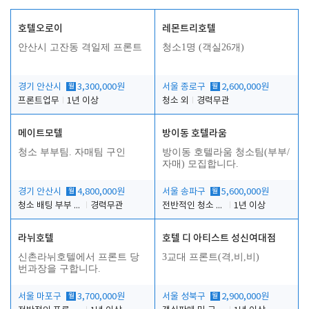
호텔오로이
레몬트리호텔
안산시 고잔동 격일제 프론트
청소1명 (객실26개)
경기 안산시
월
3,300,000원
서울 종로구
월
2,600,000원
프론트업무
1년 이상
청소 외
경력무관
메이트모텔
방이동 호텔라움
청소 부부팀. 자매팀 구인
방이동 호텔라움 청소팀(부부/
자매) 모집합니다.
경기 안산시
월
4,800,000원
서울 송파구
월
5,600,000원
청소 배팅 부부 구합니다
경력무관
전반적인 청소 업무(객실청소.객실정리)
1년 이상
라뉘호텔
호텔 디 아티스트 성신여대점
신촌라뉘호텔에서 프론트 당
3교대 프론트(격,비,비)
번과장을 구합니다.
서울 마포구
월
3,700,000원
서울 성북구
월
2,900,000원