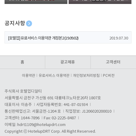
폰 증정
공지사항
[호텔업] 개인정보 처리방침 개정본1 (19.09.02)
2019.07.30
[호텔업] 유료서비스 이용약관 개정본2 (19.09.02)
2019.07.30
[호텔업] 개인정보 처리방침 개정본2 (19.09.02)
2019.07.30
홈
광고제휴
고객센터
이용약관
유료서비스 이용약관
개인정보처리방침
PC버전
주식회사 호텔업디알티
서울특별시 금천구 가산동 691 대륭테크노타운20차 1807호
대표이사: 이송주
사업자등록번호: 441-87-01934
통신판매업신고: 서울금천-1204 호
직업정보: J1206020200010
고객센터: 1644-7896
Fax: 02-2225-8487
이메일:
hdrt1109@hotelupdrt.com
Copyright ⓒ HotelupDRT Corp. All Right Reserved.