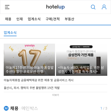
채용
인재
업계소식
구매/견적
부동산
업계소식
야놀자17주년 기념 야놀자 통합발
<야놀자 MRO, 숙박업소 위한 삼
주센터 할인 프로모션 진행
성전자 가전제품 특가 개시>
야놀자제휴점 금융혜택제공 위한 제휴 및 금융서비스 게시
울산시, 피서․행락지 주변 불법행위 19건 적발
더보기
채용
메인박스
1
/
3