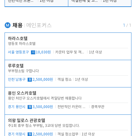
전반적인 프론트 당번업무
1년 이상
객실판매 및 고객응대
1년 이상
채용
메인포커스
1
/
1
하라스호텔
영등포 하라스호텔
서울 영등포구
시
10,030원
카운터 업무 및 객실관리(청소상태 확인, 객실판매)
1년 이상
루루호텔
부부청소팀 구합니다
인천 남동구
월
2,500,000원
객실 청소
1년 이상
용인 오스카호텔
용인 처인구 오스카호텔에서 격일당번 채용합니다
경기 용인시
월
3,500,000원
전반적인 카운터 업무
경력무관
의왕 밀로스 관광호텔
주1회 휴무 청소 부부팀, 3교대 당번 모집합니다.
경기 의왕시
월
2,500,000원
객실 청소업무
1년 이상