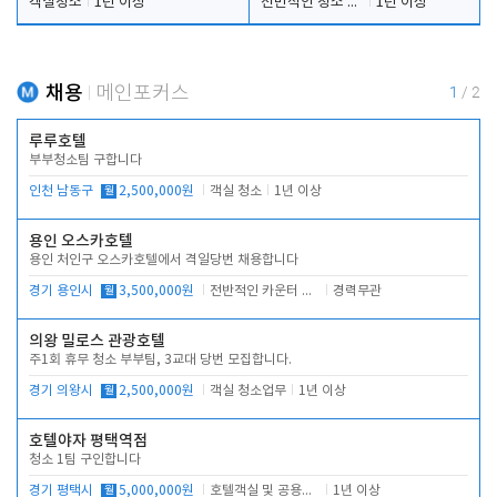
객실청소
1년 이상
전반적인 청소 업무(객실청소.객실정리)
1년 이상
채용
메인포커스
1
/
2
루루호텔
부부청소팀 구합니다
인천 남동구
월
2,500,000원
객실 청소
1년 이상
용인 오스카호텔
용인 처인구 오스카호텔에서 격일당번 채용합니다
경기 용인시
월
3,500,000원
전반적인 카운터 업무
경력무관
의왕 밀로스 관광호텔
주1회 휴무 청소 부부팀, 3교대 당번 모집합니다.
경기 의왕시
월
2,500,000원
객실 청소업무
1년 이상
호텔야자 평택역점
청소 1팀 구인합니다
경기 평택시
월
5,000,000원
호텔객실 및 공용시설 청소 관리
1년 이상