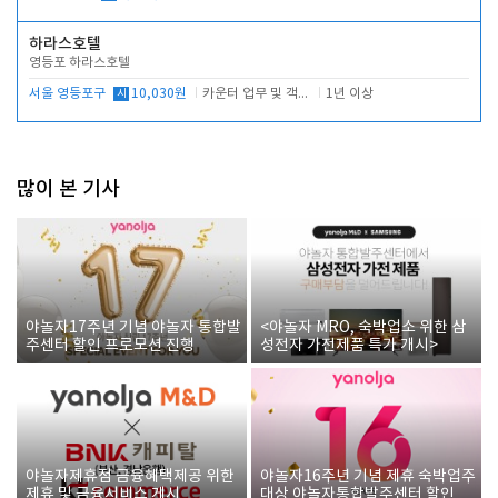
하라스호텔
영등포 하라스호텔
서울 영등포구
시
10,030원
카운터 업무 및 객실관리(청소상태 확인, 객실판매)
1년 이상
많이 본 기사
야놀자17주년 기념 야놀자 통합발
<야놀자 MRO, 숙박업소 위한 삼
주센터 할인 프로모션 진행
성전자 가전제품 특가 개시>
야놀자제휴점 금융혜택제공 위한
야놀자16주년 기념 제휴 숙박업주
제휴 및 금융서비스 게시
대상 야놀자통합발주센터 할인쿠