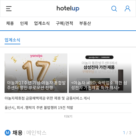
채용
인재
업계소식
구매/견적
부동산
업계소식
야놀자17주년 기념 야놀자 통합발
<야놀자 MRO, 숙박업소 위한 삼
주센터 할인 프로모션 진행
성전자 가전제품 특가 개시>
야놀자제휴점 금융혜택제공 위한 제휴 및 금융서비스 게시
울산시, 피서․행락지 주변 불법행위 19건 적발
더보기
채용
메인박스
1
/
3