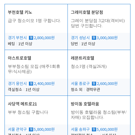
부천호텔 키노
그레이호텔 분당점
급구 청소이모 1명 구합니다.
그레이 분당점 3교대(격비비)
당번 구인합니다.
경기 부천시
월
2,800,000원
경기 성남시
월
3,000,000원
베팅
1년 이상
당번
1년 이상
아스트로호텔
레몬트리호텔
부부청소팀 모집 (매주1회휴
청소1명 (객실26개)
무/식사제공)
경기 용인시
월
2,400,000원
서울 종로구
월
2,600,000원
객실청소
1년 이상
청소 외
경력무관
사당역 메트로21
방이동 호텔라움
부부 청소팀 구합니다
방이동 호텔라움 청소팀(부부/
자매) 모집합니다.
서울 관악구
월
5,800,000원
서울 송파구
월
5,600,000원