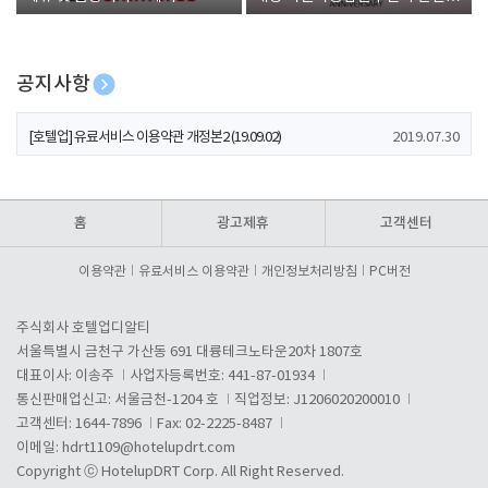
폰 증정
공지사항
[호텔업] 개인정보 처리방침 개정본1 (19.09.02)
2019.07.30
[호텔업] 유료서비스 이용약관 개정본2 (19.09.02)
2019.07.30
[호텔업] 개인정보 처리방침 개정본2 (19.09.02)
2019.07.30
홈
광고제휴
고객센터
이용약관
유료서비스 이용약관
개인정보처리방침
PC버전
주식회사 호텔업디알티
서울특별시 금천구 가산동 691 대륭테크노타운20차 1807호
대표이사: 이송주
사업자등록번호: 441-87-01934
통신판매업신고: 서울금천-1204 호
직업정보: J1206020200010
고객센터: 1644-7896
Fax: 02-2225-8487
이메일:
hdrt1109@hotelupdrt.com
Copyright ⓒ HotelupDRT Corp. All Right Reserved.