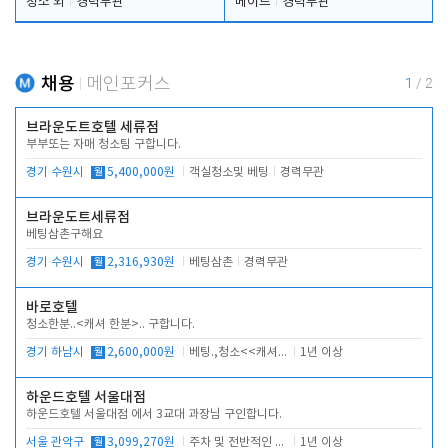
청소 외
경력무관
메이드
경력무관
채용
메인포커스
1
/
2
브라운도트호텔 세류점
부부또는 자매 청소팀 구합니다.
경기 수원시
월
5,400,000원
객실청소및 베팅
경력무관
브라운도트세류점
베팅삼촌구해요
경기 수원시
월
2,316,930원
베팅삼촌
경력무관
바로호텔
청소한분..<캐셔 한분>.. 구합니다.
경기 하남시
월
2,600,000원
베팅.,청소<<캐셔 모셔봅니다.
1년 이상
하운드호텔 서울대점
하운드호텔 서울대점 에서 3교대 과장님 구인합니다.
서울 관악구
월
3,099,270원
주차 및 전반적인 당번업무
1년 이상