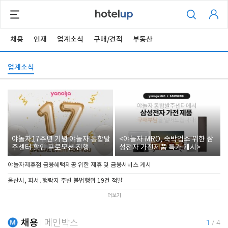
채용
인재
업계소식
구매/견적
부동산
업계소식
야놀자17주년 기념 야놀자 통합발
<야놀자 MRO, 숙박업소 위한 삼
주센터 할인 프로모션 진행
성전자 가전제품 특가 개시>
야놀자제휴점 금융혜택제공 위한 제휴 및 금융서비스 게시
울산시, 피서․행락지 주변 불법행위 19건 적발
더보기
채용
메인박스
1
/
4