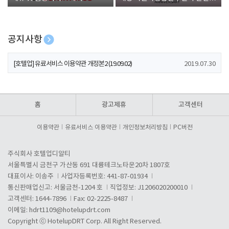
폰 증정
공지사항
[호텔업] 개인정보 처리방침 개정본1 (19.09.02)
2019.07.30
[호텔업] 유료서비스 이용약관 개정본2 (19.09.02)
2019.07.30
[호텔업] 개인정보 처리방침 개정본2 (19.09.02)
2019.07.30
홈
광고제휴
고객센터
이용약관
유료서비스 이용약관
개인정보처리방침
PC버전
주식회사 호텔업디알티
서울특별시 금천구 가산동 691 대륭테크노타운20차 1807호
대표이사: 이송주
사업자등록번호: 441-87-01934
통신판매업신고: 서울금천-1204 호
직업정보: J1206020200010
고객센터: 1644-7896
Fax: 02-2225-8487
이메일:
hdrt1109@hotelupdrt.com
Copyright ⓒ HotelupDRT Corp. All Right Reserved.