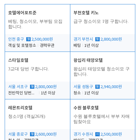
호텔에어포트준
부천호텔 키노
베팅, 청소이모, 부부팀 모집
급구 청소이모 1명 구합니다.
합니다.
인천 중구
월
2,500,000원
경기 부천시
월
2,800,000원
객실 및 호텔청소
경력무관
베팅
1년 이상
스타일호텔
왕십리 태양모텔
3교대 당번 구합니다.
왕십리 태양모텔 청소이모 구
합니다.
서울 서초구
월
2,800,000원
서울 성동구
월
2,940,000원
전반적인 당번업무
1년 이상
청소
1년 이상
레몬트리호텔
수원 블루호텔
청소1명 (객실26개)
수원 블루호텔에서 부부 자매
팀찾아요
서울 종로구
월
2,600,000원
경기 수원시
시
2,500,000원