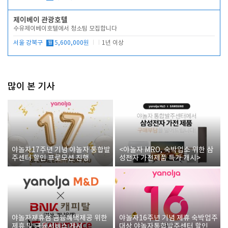
제이베이 관광호텔
수유제이베이호텔에서 청소팀 모집합니다
서울 강북구
월
5,600,000원
1년 이상
많이 본 기사
야놀자17주년 기념 야놀자 통합발
<야놀자 MRO, 숙박업소 위한 삼
주센터 할인 프로모션 진행
성전자 가전제품 특가 개시>
야놀자제휴점 금융혜택제공 위한
야놀자16주년 기념 제휴 숙박업주
제휴 및 금융서비스 게시
대상 야놀자통합발주센터 할인쿠