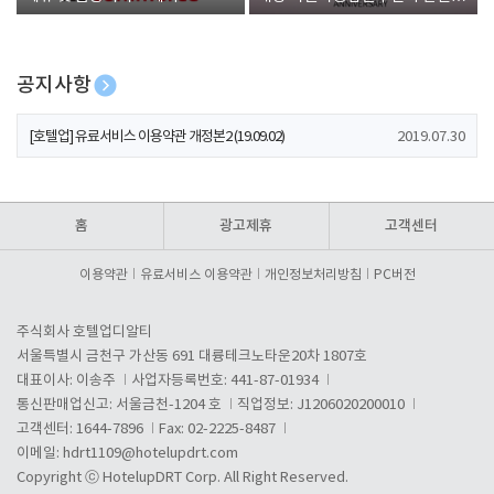
폰 증정
공지사항
[호텔업] 개인정보 처리방침 개정본1 (19.09.02)
2019.07.30
[호텔업] 유료서비스 이용약관 개정본2 (19.09.02)
2019.07.30
[호텔업] 개인정보 처리방침 개정본2 (19.09.02)
2019.07.30
홈
광고제휴
고객센터
이용약관
유료서비스 이용약관
개인정보처리방침
PC버전
주식회사 호텔업디알티
서울특별시 금천구 가산동 691 대륭테크노타운20차 1807호
대표이사: 이송주
사업자등록번호: 441-87-01934
통신판매업신고: 서울금천-1204 호
직업정보: J1206020200010
고객센터: 1644-7896
Fax: 02-2225-8487
이메일:
hdrt1109@hotelupdrt.com
Copyright ⓒ HotelupDRT Corp. All Right Reserved.