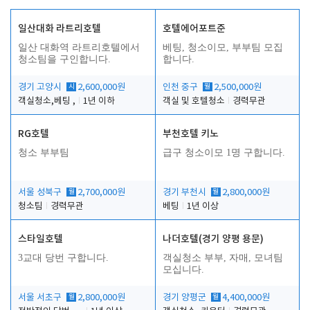
일산대화 라트리호텔
호텔에어포트준
일산 대화역 라트리호텔에서
베팅, 청소이모, 부부팀 모집
청소팀을 구인합니다.
합니다.
경기 고양시
시
2,600,000원
인천 중구
월
2,500,000원
객실청소,베팅 ,
1년 이하
객실 및 호텔청소
경력무관
RG호텔
부천호텔 키노
청소 부부팀
급구 청소이모 1명 구합니다.
서울 성북구
월
2,700,000원
경기 부천시
월
2,800,000원
청소팀
경력무관
베팅
1년 이상
스타일호텔
나더호텔(경기 양평 용문)
3교대 당번 구합니다.
객실청소 부부, 자매, 모녀팀
모십니다.
서울 서초구
월
2,800,000원
경기 양평군
월
4,400,000원