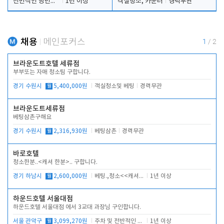
전반적인 당번업무
1년 이상
객실청소, 카운터
경력무관
채용
메인포커스
1
/
2
브라운도트호텔 세류점
부부또는 자매 청소팀 구합니다.
경기 수원시
월
5,400,000원
객실청소및 베팅
경력무관
브라운도트세류점
베팅삼촌구해요
경기 수원시
월
2,316,930원
베팅삼촌
경력무관
바로호텔
청소한분..<캐셔 한분>.. 구합니다.
경기 하남시
월
2,600,000원
베팅.,청소<<캐셔 모셔봅니다.
1년 이상
하운드호텔 서울대점
하운드호텔 서울대점 에서 3교대 과장님 구인합니다.
서울 관악구
월
3,099,270원
주차 및 전반적인 당번업무
1년 이상