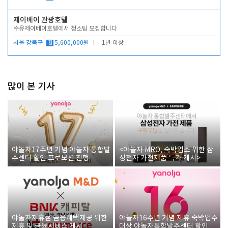
제이베이 관광호텔
수유제이베이호텔에서 청소팀 모집합니다
서울 강북구
월
5,600,000원
1년 이상
많이 본 기사
야놀자17주년 기념 야놀자 통합발
<야놀자 MRO, 숙박업소 위한 삼
주센터 할인 프로모션 진행
성전자 가전제품 특가 개시>
야놀자제휴점 금융혜택제공 위한
야놀자16주년 기념 제휴 숙박업주
제휴 및 금융서비스 게시
대상 야놀자통합발주센터 할인쿠