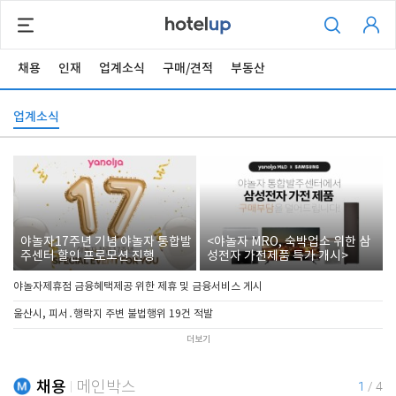
채용
인재
업계소식
구매/견적
부동산
업계소식
야놀자17주년 기념 야놀자 통합발
<야놀자 MRO, 숙박업소 위한 삼
주센터 할인 프로모션 진행
성전자 가전제품 특가 개시>
야놀자제휴점 금융혜택제공 위한 제휴 및 금융서비스 게시
울산시, 피서․행락지 주변 불법행위 19건 적발
더보기
채용
메인박스
1
/
4