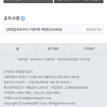
폰 증정
공지사항
[호텔업] 개인정보 처리방침 개정본1 (19.09.02)
2019.07.30
[호텔업] 유료서비스 이용약관 개정본2 (19.09.02)
2019.07.30
[호텔업] 개인정보 처리방침 개정본2 (19.09.02)
2019.07.30
홈
광고제휴
고객센터
이용약관
유료서비스 이용약관
개인정보처리방침
PC버전
주식회사 호텔업디알티
서울특별시 금천구 가산동 691 대륭테크노타운20차 1807호
대표이사: 이송주
사업자등록번호: 441-87-01934
통신판매업신고: 서울금천-1204 호
직업정보: J1206020200010
고객센터: 1644-7896
Fax: 02-2225-8487
이메일:
hdrt1109@hotelupdrt.com
Copyright ⓒ HotelupDRT Corp. All Right Reserved.