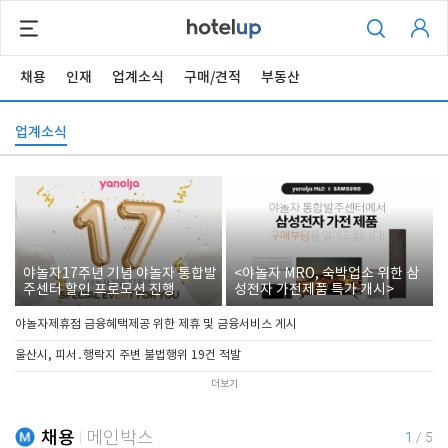
채용
인재
업계소식
구매/견적
부동산
업계소식
야놀자17주년 기념 야놀자 통합발
<야놀자 MRO, 숙박업소 위한 삼
주센터 할인 프로모션 진행
성전자 가전제품 특가 개시>
야놀자제휴점 금융혜택제공 위한 제휴 및 금융서비스 게시
울산시, 피서․행락지 주변 불법행위 19건 적발
더보기
채용
메인박스
1
/
5