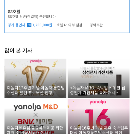
88호텔
88호텔 당번(격일제) 구인합니다
경기 용인시
월
3,200,000원
호텔 내 외부 점검 및 프런트 운영
경력무관
많이 본 기사
야놀자17주년 기념 야놀자 통합발
<야놀자 MRO, 숙박업소 위한 삼
주센터 할인 프로모션 진행
성전자 가전제품 특가 개시>
야놀자제휴점 금융혜택제공 위한
야놀자16주년 기념 제휴 숙박업주
제휴 및 금융서비스 게시
대상 야놀자통합발주센터 할인쿠