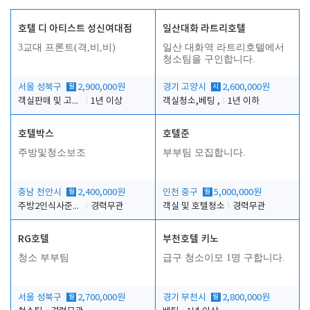
호텔 디 아티스트 성신여대점
일산대화 라트리호텔
3교대 프론트(격,비,비)
일산 대화역 라트리호텔에서
청소팀을 구인합니다.
서울 성북구
월
2,900,000원
경기 고양시
시
2,600,000원
객실판매 및 고객응대
1년 이상
객실청소,베팅 ,
1년 이하
호텔박스
호텔준
주방및청소보조
부부팀 모집합니다.
충남 천안시
월
2,400,000원
인천 중구
월
5,000,000원
주방2인식사준비및청소린렌보조
경력무관
객실 및 호텔청소
경력무관
RG호텔
부천호텔 키노
청소 부부팀
급구 청소이모 1명 구합니다.
서울 성북구
월
2,700,000원
경기 부천시
월
2,800,000원