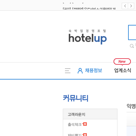
[공지] [호텔업] 유료서비스 이용약관 개정본2 (19.09.02)
[공지] [호텔업] 개인정보 처리방침 개정본2 (19.09.02)
호텔업
채용정보
업계소식
커뮤니티
익명
고객라운지
출석체크
제비뽑기