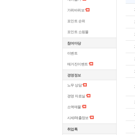
가위바위보
포인트 순위
포인트 쇼핑몰
참여마당
이벤트
매거진이벤트
경영정보
노무 상담
경영 자료실
소액매물
시세/매출정보
취업톡