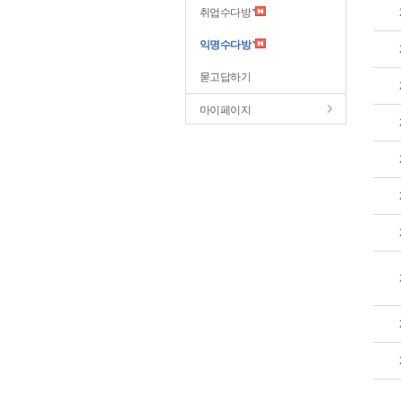
취업수다방
익명수다방
묻고답하기
마이페이지