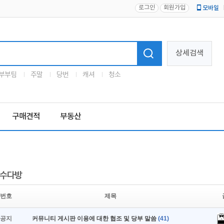
로그인
회원가입
모바일
로고
상세검색
부부팀
주말
당번
캐셔
청소
구매견적
부동산
수다방
번호
제목
공지
커뮤니티 게시판 이용에 대한 협조 및 당부 말씀
(41)