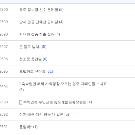
2700
유도 정보경 선수 은메달
(5)
2699
남자 양궁 단체전 금메달
(4)
2698
박태환 결승 진출 실패
(4)
2697
돈 들도 넘처..
(5)
2696
청소중 웃긴일
(6)
2695
모텔하고 싶어요
(31)
* 숙박업만 해와 사회생활 모르는 업주-지배인들 보시요..
2694
(6)
2693
숙박업종 수입산좀 못쓰게했음좋으련만
(4)
2692
여자 배구 예선 한국 대 일본
(5)
2691
올림픽~
(1)