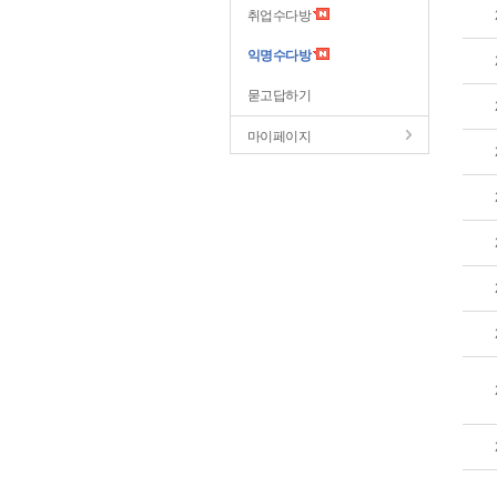
취업수다방
익명수다방
묻고답하기
마이페이지