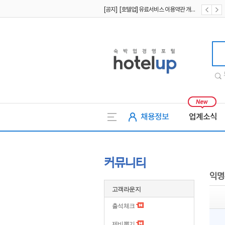
[공지] [호텔업] 유료서비스 이용약관 개정본2 (19.09.02)
[공지] [호텔업] 개인정보 처리방침 개정본2 (19.09.02)
호텔업
채용정보
업계소식
커뮤니티
익명
고객라운지
출석체크
제비뽑기