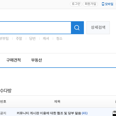
로그인
회원가입
모바일
로고
상세검색
부부팀
주말
당번
캐셔
청소
구매견적
부동산
수다방
번호
제목
공지
커뮤니티 게시판 이용에 대한 협조 및 당부 말씀
(41)