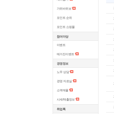
가위바위보
포인트 순위
포인트 쇼핑몰
참여마당
이벤트
매거진이벤트
경영정보
노무 상담
경영 자료실
소액매물
시세/매출정보
취업톡