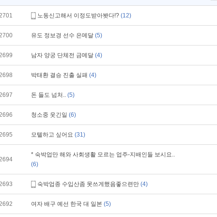
2701
노동신고해서 이정도받아봣다!?
(12)
2700
유도 정보경 선수 은메달
(5)
2699
남자 양궁 단체전 금메달
(4)
2698
박태환 결승 진출 실패
(4)
2697
돈 들도 넘처..
(5)
2696
청소중 웃긴일
(6)
2695
모텔하고 싶어요
(31)
* 숙박업만 해와 사회생활 모르는 업주-지배인들 보시요..
2694
(6)
2693
숙박업종 수입산좀 못쓰게했음좋으련만
(4)
2692
여자 배구 예선 한국 대 일본
(5)