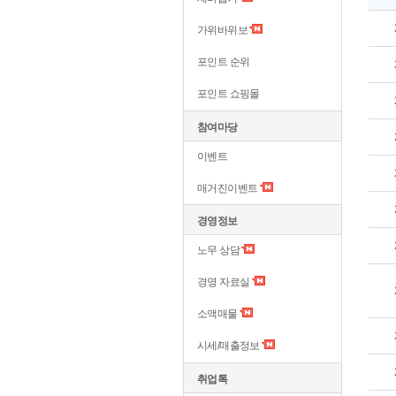
가위바위보
포인트 순위
포인트 쇼핑몰
참여마당
이벤트
매거진이벤트
경영정보
노무 상담
경영 자료실
소액매물
시세/매출정보
취업톡