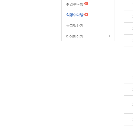
취업수다방
익명수다방
묻고답하기
마이페이지