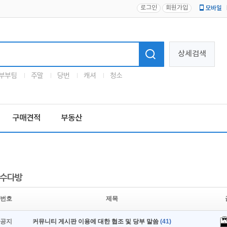
로그인
회원가입
모바일
로고
상세검색
부부팀
주말
당번
캐셔
청소
구매견적
부동산
수다방
번호
제목
공지
커뮤니티 게시판 이용에 대한 협조 및 당부 말씀
(41)