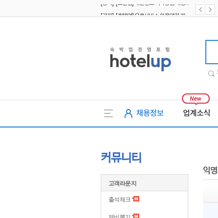
[공지] [호텔업] 유료서비스 이용약관 개정본2 (19.09.02)
[공지] [호텔업] 개인정보 처리방침 개정본2 (19.09.02)
호텔업
채용정보
업계소식
커뮤니티
익명
고객라운지
출석체크
제비뽑기