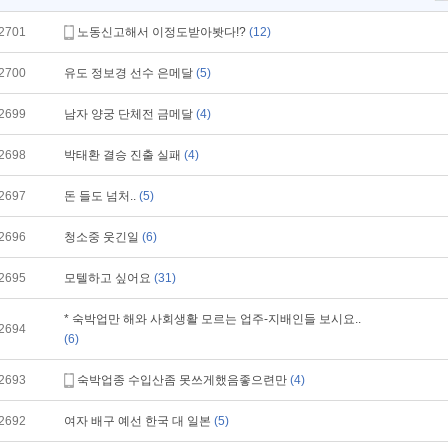
2701
노동신고해서 이정도받아봣다!?
(12)
2700
유도 정보경 선수 은메달
(5)
2699
남자 양궁 단체전 금메달
(4)
2698
박태환 결승 진출 실패
(4)
2697
돈 들도 넘처..
(5)
2696
청소중 웃긴일
(6)
2695
모텔하고 싶어요
(31)
* 숙박업만 해와 사회생활 모르는 업주-지배인들 보시요..
2694
(6)
2693
숙박업종 수입산좀 못쓰게했음좋으련만
(4)
2692
여자 배구 예선 한국 대 일본
(5)