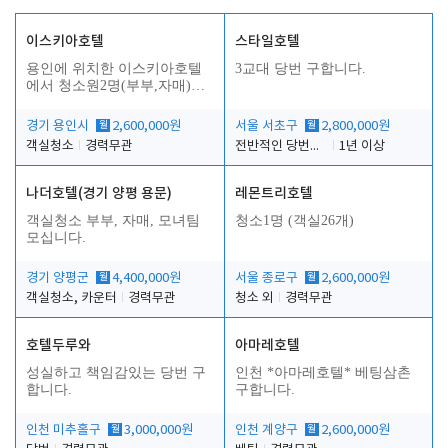
이스키아호텔
스타일호텔
용인에 위치한 이스키아호텔
3교대 당번 구합니다.
에서 청소원2명(부부,자매)을
모집합니다..
경기 용인시
월
2,600,000원
서울 서초구
월
2,800,000원
객실청소
경력무관
전반적인 당번업무
1년 이상
나더호텔(경기 양평 용문)
레몬트리호텔
객실청소 부부, 자매, 모녀팀
청소1명 (객실26개)
모십니다.
경기 양평군
월
4,400,000원
서울 종로구
월
2,600,000원
객실청소, 카운터
경력무관
청소 외
경력무관
호텔두루와
아마레호텔
성실하고 책임감있는 당번 구
인천 *아마레호텔* 베팅삼촌
합니다.
구합니다.
인천 미추홀구
월
3,000,000원
인천 계양구
월
2,600,000원