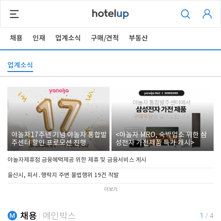
채용
인재
업계소식
구매/견적
부동산
업계소식
야놀자17주년 기념 야놀자 통합발
<야놀자 MRO, 숙박업소 위한 삼
주센터 할인 프로모션 진행
성전자 가전제품 특가 개시>
야놀자제휴점 금융혜택제공 위한 제휴 및 금융서비스 게시
울산시, 피서․행락지 주변 불법행위 19건 적발
더보기
채용
메인박스
1
/
4