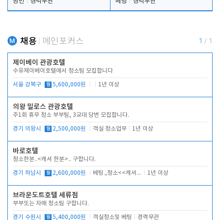
당번
경력무관
베팅
경력무관
채용
메인포커스
1
/
1
제이베이 관광호텔
수유제이베이호텔에서 청소팀 모집합니다
서울 강북구
월
5,600,000원
1년 이상
의왕 밀로스 관광호텔
주1회 휴무 청소 부부팀, 3교대 당번 모집합니다.
경기 의왕시
월
2,500,000원
객실 청소업무
1년 이상
바로호텔
청소한분..<캐셔 한분>.. 구합니다.
경기 하남시
월
2,600,000원
베팅.,청소<<캐셔 모셔봅니다.
1년 이상
브라운도트호텔 세류점
부부또는 자매 청소팀 구합니다.
경기 수원시
월
5,400,000원
객실청소및 베팅
경력무관