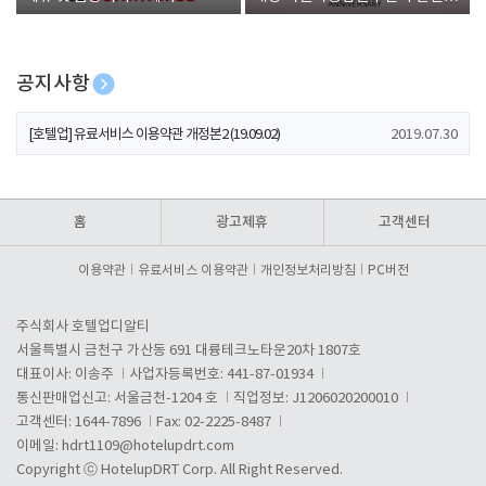
폰 증정
공지사항
[호텔업] 개인정보 처리방침 개정본1 (19.09.02)
2019.07.30
[호텔업] 유료서비스 이용약관 개정본2 (19.09.02)
2019.07.30
[호텔업] 개인정보 처리방침 개정본2 (19.09.02)
2019.07.30
홈
광고제휴
고객센터
이용약관
유료서비스 이용약관
개인정보처리방침
PC버전
주식회사 호텔업디알티
서울특별시 금천구 가산동 691 대륭테크노타운20차 1807호
대표이사: 이송주
사업자등록번호: 441-87-01934
통신판매업신고: 서울금천-1204 호
직업정보: J1206020200010
고객센터: 1644-7896
Fax: 02-2225-8487
이메일:
hdrt1109@hotelupdrt.com
Copyright ⓒ HotelupDRT Corp. All Right Reserved.