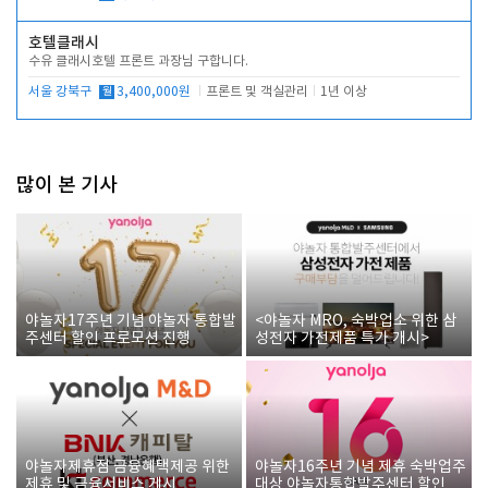
호텔클래시
수유 클래시호텔 프론트 과장님 구합니다.
서울 강북구
월
3,400,000원
프론트 및 객실관리
1년 이상
많이 본 기사
야놀자17주년 기념 야놀자 통합발
<야놀자 MRO, 숙박업소 위한 삼
주센터 할인 프로모션 진행
성전자 가전제품 특가 개시>
야놀자제휴점 금융혜택제공 위한
야놀자16주년 기념 제휴 숙박업주
제휴 및 금융서비스 게시
대상 야놀자통합발주센터 할인쿠