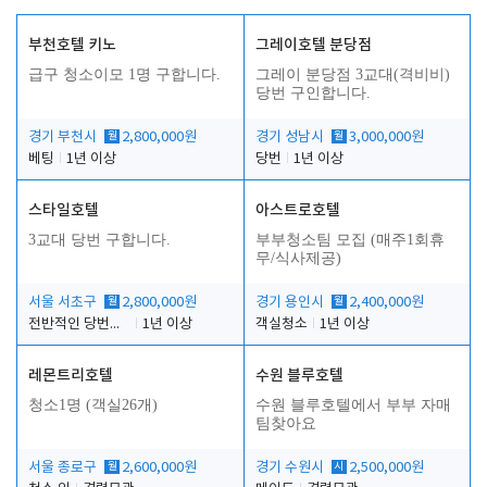
부천호텔 키노
그레이호텔 분당점
급구 청소이모 1명 구합니다.
그레이 분당점 3교대(격비비)
당번 구인합니다.
경기 부천시
월
2,800,000원
경기 성남시
월
3,000,000원
베팅
1년 이상
당번
1년 이상
스타일호텔
아스트로호텔
3교대 당번 구합니다.
부부청소팀 모집 (매주1회휴
무/식사제공)
서울 서초구
월
2,800,000원
경기 용인시
월
2,400,000원
전반적인 당번업무
1년 이상
객실청소
1년 이상
레몬트리호텔
수원 블루호텔
청소1명 (객실26개)
수원 블루호텔에서 부부 자매
팀찾아요
서울 종로구
월
2,600,000원
경기 수원시
시
2,500,000원