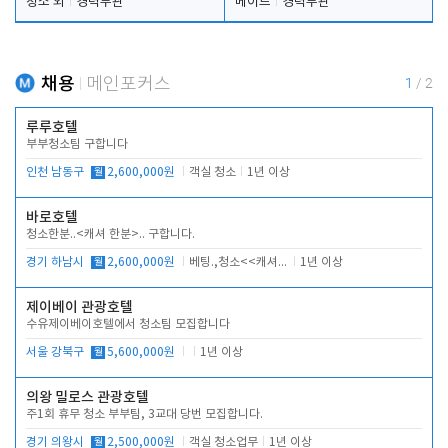
청소 외
경력무관
메이드
경력무관
채용
메인포커스
1
/
2
루루호텔
부부청소팀 구합니다
인천 남동구
월
2,600,000원
객실 청소
1년 이상
바로호텔
청소한분..<캐셔 한분>.. 구합니다.
경기 하남시
월
2,600,000원
베팅.,청소<<캐셔 모셔봅니다.
1년 이상
제이베이 관광호텔
수유제이베이호텔에서 청소팀 모집합니다
서울 강북구
월
5,600,000원
1년 이상
의왕 밀로스 관광호텔
주1회 휴무 청소 부부팀, 3교대 당번 모집합니다.
경기 의왕시
월
2,500,000원
객실 청소업무
1년 이상