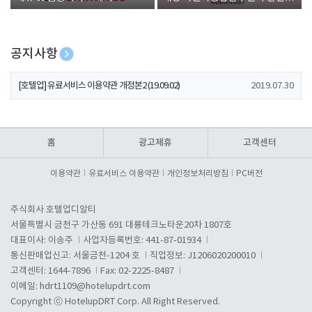
폰 증정
공지사항
[호텔업] 개인정보 처리방침 개정본1 (19.09.02)
2019.07.30
[호텔업] 유료서비스 이용약관 개정본2 (19.09.02)
2019.07.30
[호텔업] 개인정보 처리방침 개정본2 (19.09.02)
2019.07.30
홈
광고제휴
고객센터
이용약관
유료서비스 이용약관
개인정보처리방침
PC버전
주식회사 호텔업디알티
서울특별시 금천구 가산동 691 대륭테크노타운20차 1807호
대표이사: 이송주
사업자등록번호: 441-87-01934
통신판매업신고: 서울금천-1204 호
직업정보: J1206020200010
고객센터: 1644-7896
Fax: 02-2225-8487
이메일:
hdrt1109@hotelupdrt.com
Copyright ⓒ HotelupDRT Corp. All Right Reserved.