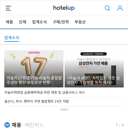
채용
인재
업계소식
구매/견적
부동산
업계소식
야놀자17주년 기념 야놀자 통합발
<야놀자 MRO, 숙박업소 위한 삼
주센터 할인 프로모션 진행
성전자 가전제품 특가 개시>
야놀자제휴점 금융혜택제공 위한 제휴 및 금융서비스 게시
울산시, 피서․행락지 주변 불법행위 19건 적발
더보기
채용
메인박스
1
/
4