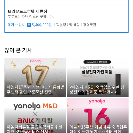
브라운도트호텔 세류점
부부또는 자매 청소팀 구합니다.
경기 수원시
월
5,400,000원
객실청소및 베팅
경력무관
많이 본 기사
야놀자17주년 기념 야놀자 통합발
<야놀자 MRO, 숙박업소 위한 삼
주센터 할인 프로모션 진행
성전자 가전제품 특가 개시>
야놀자제휴점 금융혜택제공 위한
야놀자16주년 기념 제휴 숙박업주
제휴 및 금융서비스 게시
대상 야놀자통합발주센터 할인쿠