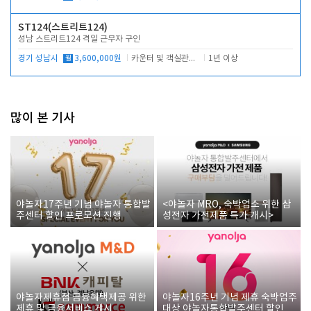
ST124(스트리트124)
성남 스트리트124 격일 근무자 구인
경기 성남시
월
3,600,000원
카운터 및 객실관리 전반
1년 이상
많이 본 기사
야놀자17주년 기념 야놀자 통합발
<야놀자 MRO, 숙박업소 위한 삼
주센터 할인 프로모션 진행
성전자 가전제품 특가 개시>
야놀자제휴점 금융혜택제공 위한
야놀자16주년 기념 제휴 숙박업주
제휴 및 금융서비스 게시
대상 야놀자통합발주센터 할인쿠