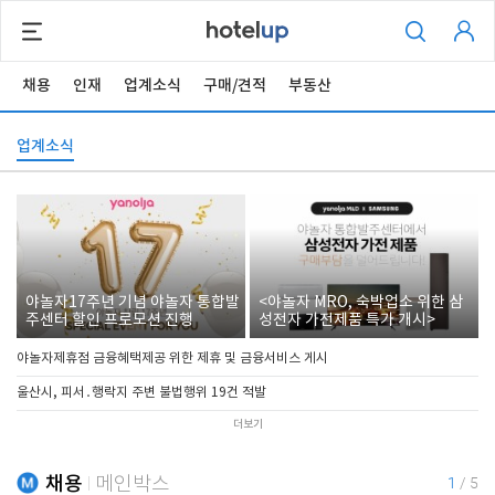
채용
인재
업계소식
구매/견적
부동산
업계소식
야놀자17주년 기념 야놀자 통합발
<야놀자 MRO, 숙박업소 위한 삼
주센터 할인 프로모션 진행
성전자 가전제품 특가 개시>
야놀자제휴점 금융혜택제공 위한 제휴 및 금융서비스 게시
울산시, 피서․행락지 주변 불법행위 19건 적발
더보기
채용
메인박스
1
/
5