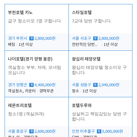
부천호텔 키노
스타일호텔
급구 청소이모 1명 구합니다.
3교대 당번 구합니다.
경기 부천시
월
2,800,000원
서울 서초구
월
2,800,000원
베팅
1년 이상
전반적인 당번업무
1년 이상
나더호텔(경기 양평 용문)
왕십리 태양모텔
객실청소 부부, 자매, 모녀팀
왕십리 태양모텔 청소이모 구
모십니다.
합니다.
경기 양평군
월
4,400,000원
서울 성동구
월
2,940,000원
객실청소, 카운터
경력무관
청소
1년 이상
레몬트리호텔
호텔두루와
청소1명 (객실26개)
성실하고 책임감있는 당번 구
합니다.
서울 종로구
월
2,600,000원
인천 미추홀구
월
3,000,000원