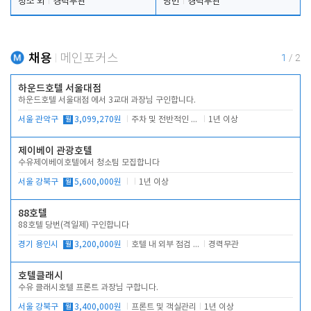
청소 외
경력무관
당번
경력무관
채용
메인포커스
1
/
2
하운드호텔 서울대점
하운드호텔 서울대점 에서 3교대 과장님 구인합니다.
서울 관악구
월
3,099,270원
주차 및 전반적인 당번업무
1년 이상
제이베이 관광호텔
수유제이베이호텔에서 청소팀 모집합니다
서울 강북구
월
5,600,000원
1년 이상
88호텔
88호텔 당번(격일제) 구인합니다
경기 용인시
월
3,200,000원
호텔 내 외부 점검 및 프런트 운영
경력무관
호텔클래시
수유 클래시호텔 프론트 과장님 구합니다.
서울 강북구
월
3,400,000원
프론트 및 객실관리
1년 이상