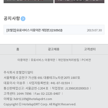
폰 증정
공지사항
[호텔업] 개인정보 처리방침 개정본1 (19.09.02)
2019.07.30
[호텔업] 유료서비스 이용약관 개정본2 (19.09.02)
2019.07.30
[호텔업] 개인정보 처리방침 개정본2 (19.09.02)
2019.07.30
홈
광고제휴
고객센터
이용약관
유료서비스 이용약관
개인정보처리방침
PC버전
주식회사 호텔업디알티
서울특별시 금천구 가산동 691 대륭테크노타운20차 1807호
대표이사: 이송주
사업자등록번호: 441-87-01934
통신판매업신고: 서울금천-1204 호
직업정보: J1206020200010
고객센터: 1644-7896
Fax: 02-2225-8487
이메일:
hdrt1109@hotelupdrt.com
Copyright ⓒ HotelupDRT Corp. All Right Reserved.