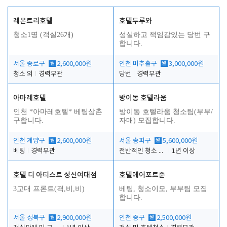
레몬트리호텔
호텔두루와
청소1명 (객실26개)
성실하고 책임감있는 당번 구
합니다.
서울 종로구
월
2,600,000원
인천 미추홀구
월
3,000,000원
청소 외
경력무관
당번
경력무관
아마레호텔
방이동 호텔라움
인천 *아마레호텔* 베팅삼촌
방이동 호텔라움 청소팀(부부/
구합니다.
자매) 모집합니다.
인천 계양구
월
2,600,000원
서울 송파구
월
5,600,000원
베팅
경력무관
전반적인 청소 업무(객실청소.객실정리)
1년 이상
호텔 디 아티스트 성신여대점
호텔에어포트준
3교대 프론트(격,비,비)
베팅, 청소이모, 부부팀 모집
합니다.
서울 성북구
월
2,900,000원
인천 중구
월
2,500,000원