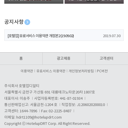
폰 증정
공지사항
[호텔업] 개인정보 처리방침 개정본1 (19.09.02)
2019.07.30
[호텔업] 유료서비스 이용약관 개정본2 (19.09.02)
2019.07.30
[호텔업] 개인정보 처리방침 개정본2 (19.09.02)
2019.07.30
홈
광고제휴
고객센터
이용약관
유료서비스 이용약관
개인정보처리방침
PC버전
주식회사 호텔업디알티
서울특별시 금천구 가산동 691 대륭테크노타운20차 1807호
대표이사: 이송주
사업자등록번호: 441-87-01934
통신판매업신고: 서울금천-1204 호
직업정보: J1206020200010
고객센터: 1644-7896
Fax: 02-2225-8487
이메일:
hdrt1109@hotelupdrt.com
Copyright ⓒ HotelupDRT Corp. All Right Reserved.