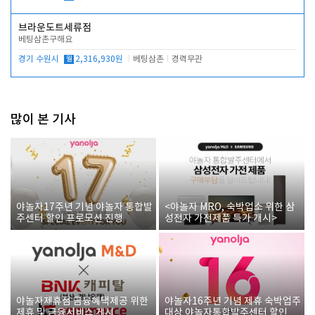
브라운도트세류점
베팅삼촌구해요
경기 수원시
월
2,316,930원
베팅삼촌
경력무관
많이 본 기사
야놀자17주년 기념 야놀자 통합발
<야놀자 MRO, 숙박업소 위한 삼
주센터 할인 프로모션 진행
성전자 가전제품 특가 개시>
야놀자제휴점 금융혜택제공 위한
야놀자16주년 기념 제휴 숙박업주
제휴 및 금융서비스 게시
대상 야놀자통합발주센터 할인쿠