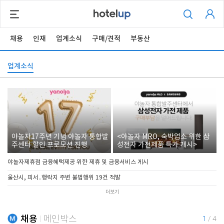
채용
인재
업계소식
구매/견적
부동산
업계소식
야놀자17주년 기념 야놀자 통합발
<야놀자 MRO, 숙박업소 위한 삼
주센터 할인 프로모션 진행
성전자 가전제품 특가 개시>
야놀자제휴점 금융혜택제공 위한 제휴 및 금융서비스 게시
울산시, 피서․행락지 주변 불법행위 19건 적발
더보기
채용
메인박스
1
/
4