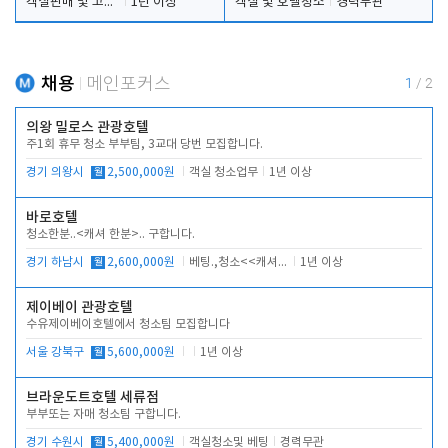
객실판매 및 고객응대
1년 이상
객실 및 호텔청소
경력무관
채용
메인포커스
1
/
2
의왕 밀로스 관광호텔
주1회 휴무 청소 부부팀, 3교대 당번 모집합니다.
경기 의왕시
월
2,500,000원
객실 청소업무
1년 이상
바로호텔
청소한분..<캐셔 한분>.. 구합니다.
경기 하남시
월
2,600,000원
베팅.,청소<<캐셔 모셔봅니다.
1년 이상
제이베이 관광호텔
수유제이베이호텔에서 청소팀 모집합니다
서울 강북구
월
5,600,000원
1년 이상
브라운도트호텔 세류점
부부또는 자매 청소팀 구합니다.
경기 수원시
월
5,400,000원
객실청소및 베팅
경력무관