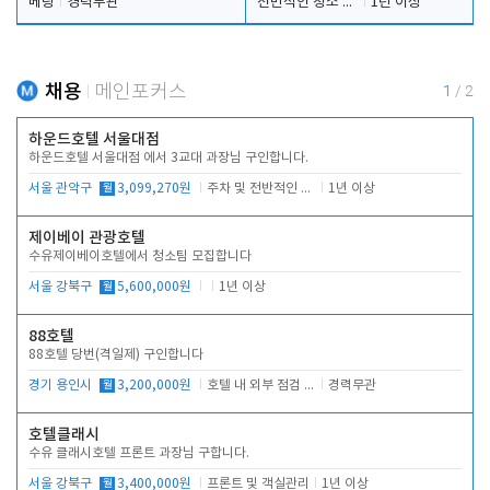
베팅
경력무관
전반적인 청소 업무(객실청소.객실정리)
1년 이상
채용
메인포커스
1
/
2
하운드호텔 서울대점
하운드호텔 서울대점 에서 3교대 과장님 구인합니다.
서울 관악구
월
3,099,270원
주차 및 전반적인 당번업무
1년 이상
제이베이 관광호텔
수유제이베이호텔에서 청소팀 모집합니다
서울 강북구
월
5,600,000원
1년 이상
88호텔
88호텔 당번(격일제) 구인합니다
경기 용인시
월
3,200,000원
호텔 내 외부 점검 및 프런트 운영
경력무관
호텔클래시
수유 클래시호텔 프론트 과장님 구합니다.
서울 강북구
월
3,400,000원
프론트 및 객실관리
1년 이상