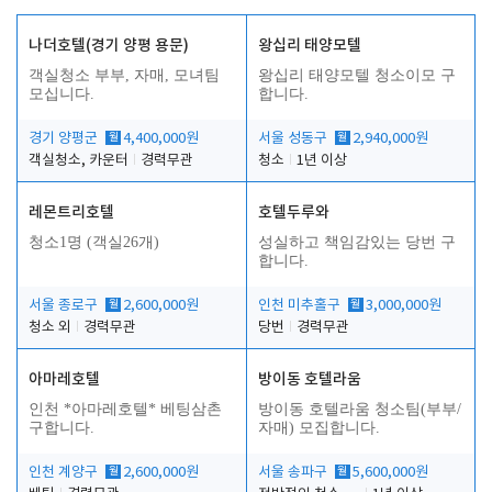
나더호텔(경기 양평 용문)
왕십리 태양모텔
객실청소 부부, 자매, 모녀팀
왕십리 태양모텔 청소이모 구
모십니다.
합니다.
경기 양평군
월
4,400,000원
서울 성동구
월
2,940,000원
객실청소, 카운터
경력무관
청소
1년 이상
레몬트리호텔
호텔두루와
청소1명 (객실26개)
성실하고 책임감있는 당번 구
합니다.
서울 종로구
월
2,600,000원
인천 미추홀구
월
3,000,000원
청소 외
경력무관
당번
경력무관
아마레호텔
방이동 호텔라움
인천 *아마레호텔* 베팅삼촌
방이동 호텔라움 청소팀(부부/
구합니다.
자매) 모집합니다.
인천 계양구
월
2,600,000원
서울 송파구
월
5,600,000원