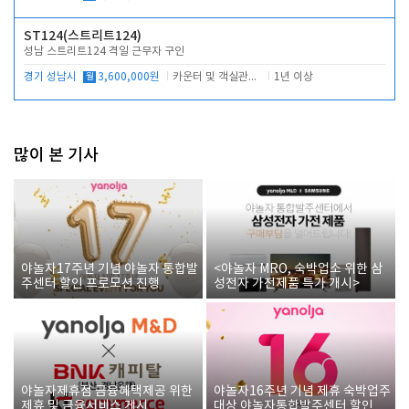
ST124(스트리트124)
성남 스트리트124 격일 근무자 구인
경기 성남시
월
3,600,000원
카운터 및 객실관리 전반
1년 이상
많이 본 기사
야놀자17주년 기념 야놀자 통합발
<야놀자 MRO, 숙박업소 위한 삼
주센터 할인 프로모션 진행
성전자 가전제품 특가 개시>
야놀자제휴점 금융혜택제공 위한
야놀자16주년 기념 제휴 숙박업주
제휴 및 금융서비스 게시
대상 야놀자통합발주센터 할인쿠