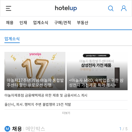
채용
인재
업계소식
구매/견적
부동산
업계소식
야놀자17주년 기념 야놀자 통합발
<야놀자 MRO, 숙박업소 위한 삼
주센터 할인 프로모션 진행
성전자 가전제품 특가 개시>
야놀자제휴점 금융혜택제공 위한 제휴 및 금융서비스 게시
울산시, 피서․행락지 주변 불법행위 19건 적발
더보기
채용
메인박스
1
/
5