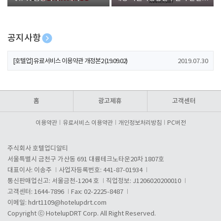
폰 증정
공지사항
[호텔업] 개인정보 처리방침 개정본1 (19.09.02)
2019.07.30
[호텔업] 유료서비스 이용약관 개정본2 (19.09.02)
2019.07.30
[호텔업] 개인정보 처리방침 개정본2 (19.09.02)
2019.07.30
홈
광고제휴
고객센터
이용약관
유료서비스 이용약관
개인정보처리방침
PC버전
주식회사 호텔업디알티
서울특별시 금천구 가산동 691 대륭테크노타운20차 1807호
대표이사: 이송주
사업자등록번호: 441-87-01934
통신판매업신고: 서울금천-1204 호
직업정보: J1206020200010
고객센터: 1644-7896
Fax: 02-2225-8487
이메일:
hdrt1109@hotelupdrt.com
Copyright ⓒ HotelupDRT Corp. All Right Reserved.