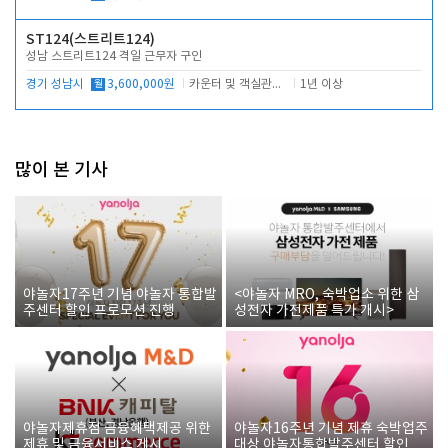
ST124(스트리트124)
성남 스트리트124 격일 근무자 구인
경기 성남시
월
3,600,000원
카운터 및 객실관리 전반
1년 이상
많이 본 기사
야놀자17주년 기념 야놀자 통합발
<야놀자 MRO, 숙박업소 위한 삼
주센터 할인 프로모션 진행
성전자 가전제품 특가 개시>
야놀자제휴점 금융혜택제공 위한
야놀자16주년 기념 제휴 숙박업주
제휴 및 금융서비스 게시
대상 야놀자통합발주센터 할인쿠