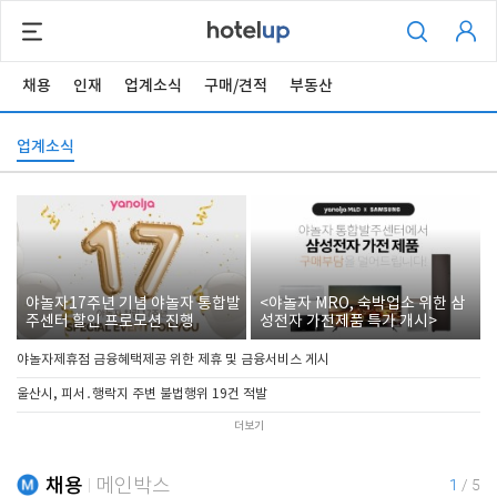
채용
인재
업계소식
구매/견적
부동산
업계소식
야놀자17주년 기념 야놀자 통합발
<야놀자 MRO, 숙박업소 위한 삼
주센터 할인 프로모션 진행
성전자 가전제품 특가 개시>
야놀자제휴점 금융혜택제공 위한 제휴 및 금융서비스 게시
울산시, 피서․행락지 주변 불법행위 19건 적발
더보기
채용
메인박스
1
/
5