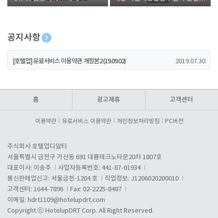
폰 증정
공지사항
[호텔업] 개인정보 처리방침 개정본1 (19.09.02)
2019.07.30
[호텔업] 유료서비스 이용약관 개정본2 (19.09.02)
2019.07.30
[호텔업] 개인정보 처리방침 개정본2 (19.09.02)
2019.07.30
홈
광고제휴
고객센터
이용약관
유료서비스 이용약관
개인정보처리방침
PC버전
주식회사 호텔업디알티
서울특별시 금천구 가산동 691 대륭테크노타운20차 1807호
대표이사: 이송주
사업자등록번호: 441-87-01934
통신판매업신고: 서울금천-1204 호
직업정보: J1206020200010
고객센터: 1644-7896
Fax: 02-2225-8487
이메일:
hdrt1109@hotelupdrt.com
Copyright ⓒ HotelupDRT Corp. All Right Reserved.