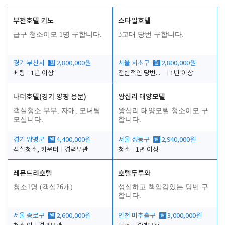
부천호텔 키노
스타일호텔
급구 청소이모 1명 구합니다.
3교대 당번 구합니다.
경기 부천시
월
2,800,000원
서울 서초구
월
2,800,000원
베팅
1년 이상
전반적인 당번업무
1년 이상
나더호텔(경기 양평 용문)
왕십리 태양모텔
객실청소 부부, 자매, 모녀팀
왕십리 태양모텔 청소이모 구
모십니다.
합니다.
경기 양평군
월
4,400,000원
서울 성동구
월
2,940,000원
객실청소, 카운터
경력무관
청소
1년 이상
레몬트리호텔
호텔두루와
청소1명 (객실26개)
성실하고 책임감있는 당번 구
합니다.
서울 종로구
월
2,600,000원
인천 미추홀구
월
3,000,000원